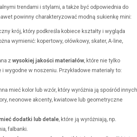
nymi trendami i stylami, a także być odpowiednia do
 a nawet powinny charakteryzować modną sukienkę mini:
ny krój, który podkreśla kobiece kształty i wygląda
na wymienić: kopertowy, ołówkowy, skater, A-line,
ana z
wysokiej jakości materiałów
, które nie tylko
łe i wygodne w noszeniu. Przykładowe materiały to:
na mieć kolor lub wzór, który wyróżnia ją spośród innyc
lory, neonowe akcenty, kwiatowe lub geometryczne
ieć dodatki lub detale
, które ją wyróżniają, np.
a, falbanki.