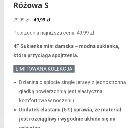
Różowa S
Pierwotna
Aktualna
79,99
zł
49,99
zł
cena
cena
Poprzednia najniższa cena:
49,99
zł
.
wynosiła:
wynosi:
79,99 zł.
49,99 zł.
4F Sukienka mini damska – modna sukienka,
która przyciąga spojrzenia.
LIMITOWANA KOLEKCJA
Dzianina o splocie single jersey z jednostronną
gładką powierzchnią jest elastyczna i
komfortowa w noszeniu
Dodatek elastanu (5%) sprawia, że materiał
jest rozciągliwy i wygodnie układa się na
sylwetce