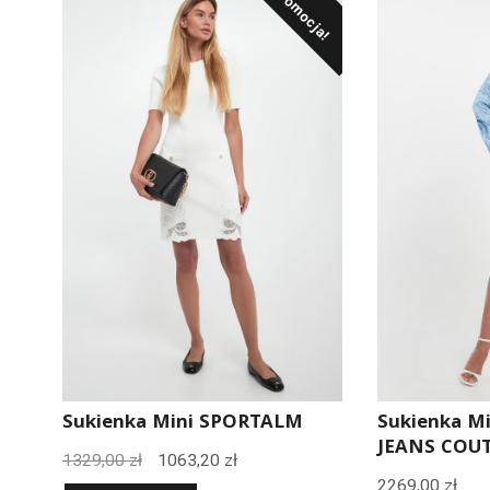
Promocja!
Sukienka Mini SPORTALM
Sukienka M
JEANS COU
Pierwotna
Aktualna
1329,00
zł
1063,20
zł
2269,00
zł
cena
cena