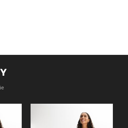
TY
ie