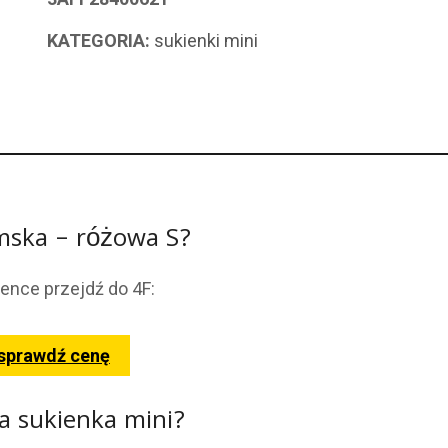
KATEGORIA:
sukienki mini
amska – różowa S?
ience przejdź do 4F:
 sprawdź cenę
 sukienka mini?