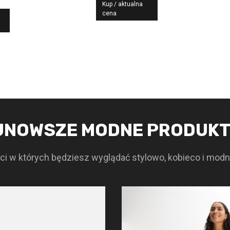
Kup / aktualna
cena
JNOWSZE MODNE PRODUK
i w których będziesz wyglądać stylowo, kobieco i modn