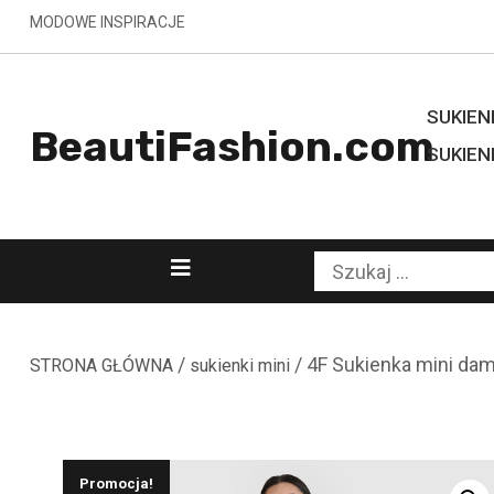
Skip
MODOWE INSPIRACJE
to
content
SUKIENK
BeautiFashion.com
SUKIEN
Kategorie
Szukaj:
/
/ 4F Sukienka mini da
STRONA GŁÓWNA
sukienki mini
Promocja!