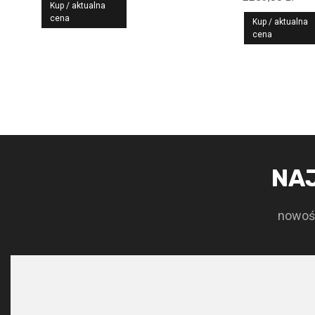
Kup / aktualna
wynosiła:
wynosi:
cena
Kup / aktualna
cena
1329,00 zł.
1063,20 zł.
NA
nowośc