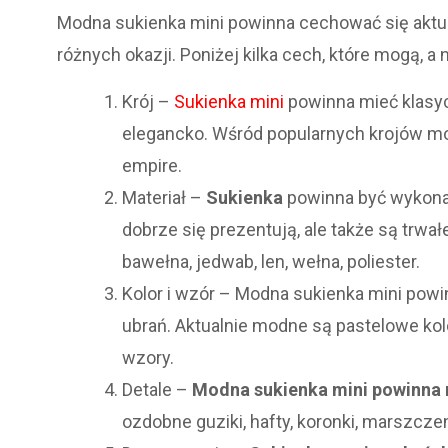
Modna sukienka mini powinna cechować się aktual
różnych okazji. Poniżej kilka cech, które mogą,
Krój –
Sukienka mini
powinna mieć klasycz
elegancko. Wśród popularnych krojów moż
empire.
Materiał –
Sukienka
powinna być wykon
dobrze się prezentują, ale także są trwa
bawełna, jedwab, len, wełna, poliester.
Kolor i wzór – Modna sukienka mini powin
ubrań. Aktualnie modne są pastelowe ko
wzory.
Detale –
Modna sukienka mini powinna m
ozdobne guziki, hafty, koronki, marszczeni