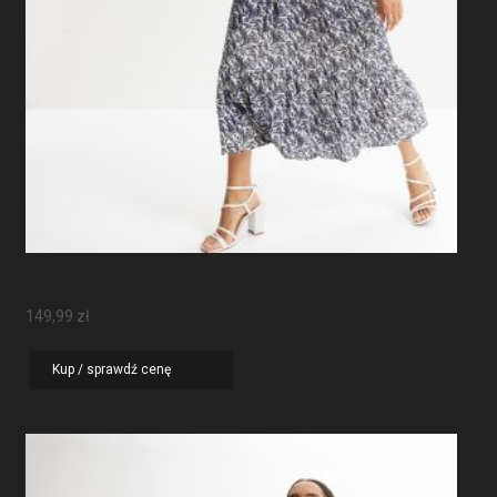
Sukienka Maxi Z Rękawami Motylkowymi
149,99
zł
Kup / sprawdź cenę