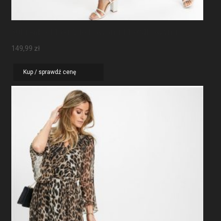
Sukienka Maxi Z Rękawami Motylkowymi
149,99
zł
Kup / sprawdź cenę