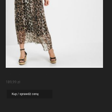
Sukienka Maxi W Panterkę
189,99
zł
Kup / sprawdź cenę