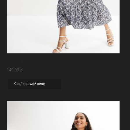
Sukienka Maxi Z Rękawami Motylkowymi
149,99
zł
Kup / sprawdź cenę