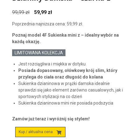
Pierwotna
Aktualna
99,99
zł
59,99
zł
cena
cena
Poprzednia najniższa cena:
59,99
zł
.
wynosiła:
wynosi:
99,99 zł.
59,99 zł.
Poznaj model 4F Sukienka mini z – idealny wybór na
każdą okazję.
LIMITOWANA KOLEKCJA
Jest rozciągliwa i miękka w dotyku
Posiada dopasowany, ołówkowy krój slim, który
przylega do ciała oraz długość do kolana
Sukienka dzianinowa w prążki damska idealnie
sprawdzi się jako element zarówno casualowych, jak i
sportowych stylizacji na co dzień
Sukienka dzianinowa mini nie posiada podszycia
Zamów już teraz i wyróżnij się stylem!
Kup / aktualna cena