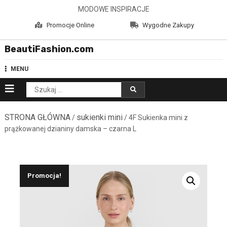
Skip
MODOWE INSPIRACJE
to
Promocje Online
Wygodne Zakupy
content
BeautiFashion.com
MENU
Szukaj:
STRONA GŁÓWNA
sukienki mini
/
/ 4F Sukienka mini z
prążkowanej dzianiny damska – czarna L
Promocja!