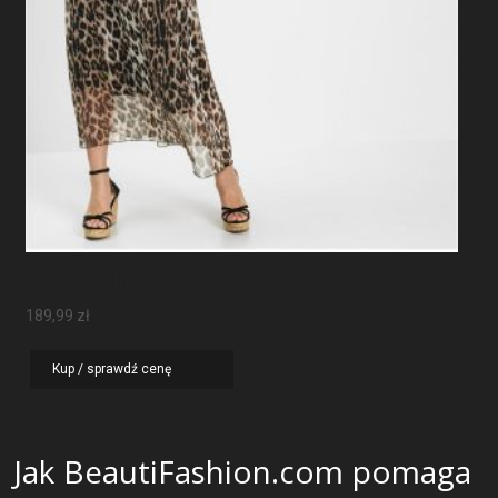
Sukienka Maxi W Panterkę
189,99
zł
Kup / sprawdź cenę
Jak BeautiFashion.com pomaga