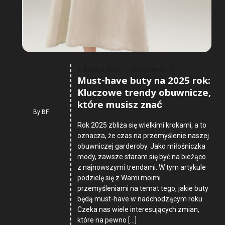
Comments :
0
4 Sierpnia 2026
Must-have buty na 2025 rok:
Kluczowe trendy obuwnicze,
które musisz znać
By
BF
Rok 2025 zbliża się wielkimi krokami, a to
oznacza, że czas na przemyślenie naszej
obuwniczej garderoby. Jako miłośniczka
mody, zawsze staram się być na bieżąco
z najnowszymi trendami. W tym artykule
podzielę się z Wami moimi
przemyśleniami na temat tego, jakie buty
będą must-have w nadchodzącym roku.
Czeka nas wiele interesujących zmian,
które na pewno […]