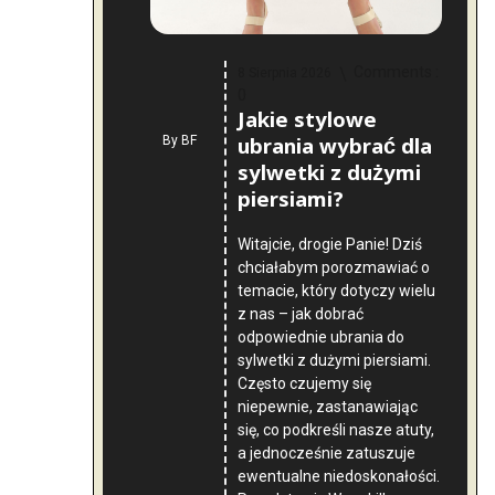
Comments :
8 Sierpnia 2026
0
Jakie stylowe
ubrania wybrać dla
By
BF
sylwetki z dużymi
piersiami?
Witajcie, drogie Panie! Dziś
chciałabym porozmawiać o
temacie, który dotyczy wielu
z nas – jak dobrać
odpowiednie ubrania do
sylwetki z dużymi piersiami.
Często czujemy się
niepewnie, zastanawiając
się, co podkreśli nasze atuty,
a jednocześnie zatuszuje
ewentualne niedoskonałości.