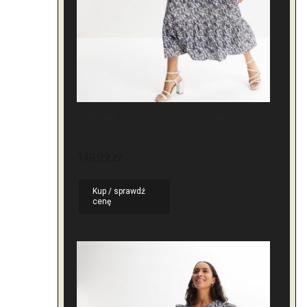
Sukienka Maxi Z Rękawami
Motylkowymi
149,99
zł
Kup / sprawdź
cenę