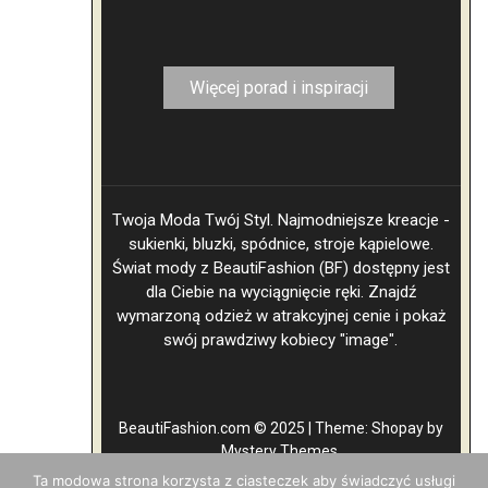
Więcej porad i inspiracji
Twoja Moda Twój Styl. Najmodniejsze kreacje -
sukienki, bluzki, spódnice, stroje kąpielowe.
Świat mody z BeautiFashion (BF) dostępny jest
dla Ciebie na wyciągnięcie ręki. Znajdź
wymarzoną odzież w atrakcyjnej cenie i pokaż
swój prawdziwy kobiecy "image".
BeautiFashion.com © 2025
|
Theme: Shopay by
Mystery Themes
.
Ta modowa strona korzysta z ciasteczek aby świadczyć usługi