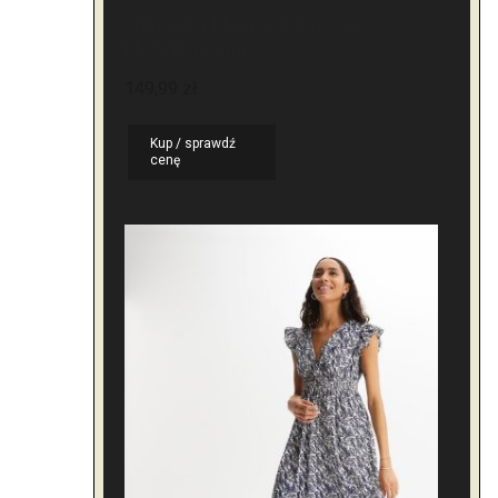
Sukienka Maxi Z Rękawami
Motylkowymi
149,99
zł
Kup / sprawdź
cenę