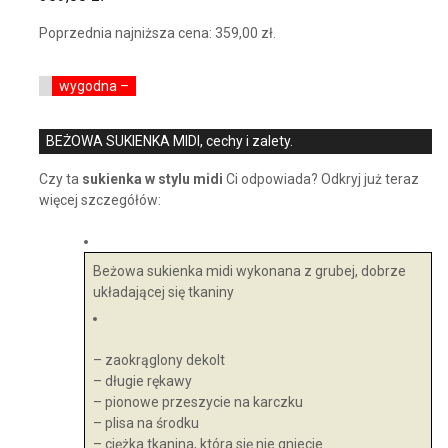
Poprzednia najniższa cena:
359,00
zł
.
wygodna –
BEŻOWA SUKIENKA MIDI, cechy i zalety.
Czy ta
sukienka w stylu midi
Ci odpowiada? Odkryj już teraz
więcej szczegółów:
Beżowa sukienka midi wykonana z grubej, dobrze
układającej się tkaniny
– zaokrąglony dekolt
– długie rękawy
– pionowe przeszycie na karczku
– plisa na środku
– ciężka tkanina, która się nie gniecie