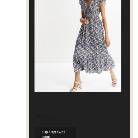
Sukienka Maxi Z Rękawami
Motylkowymi
149,99
zł
Kup / sprawdź
cenę