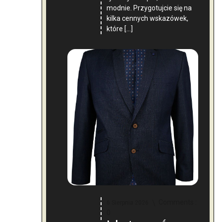
modnie. Przygotujcie się na
kilka cennych wskazówek,
które […]
Comments :
6 Sierpnia 2026
0