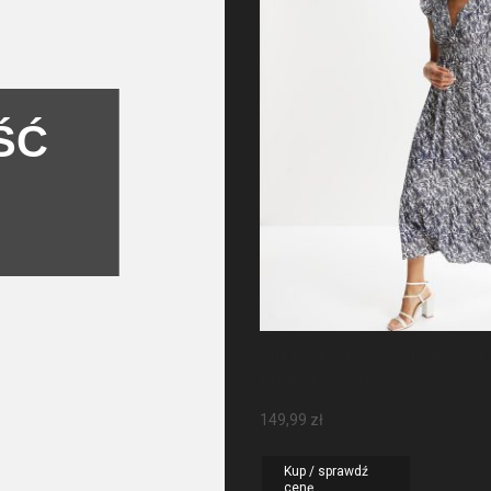
ŚĆ
Sukienka Maxi Z Rękawa
Motylkowymi
149,99
zł
Kup / sprawdź
cenę