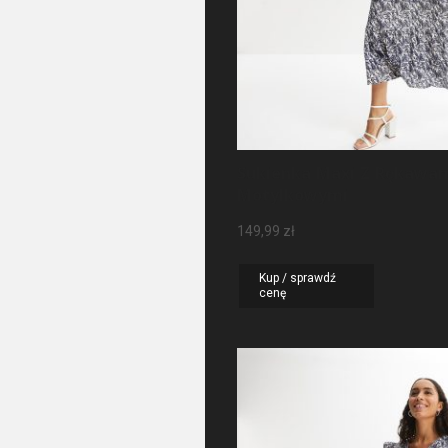
Sukienka Maxi Z Rękawa
Motylkowymi
149,99
zł
Kup / sprawdź
cenę