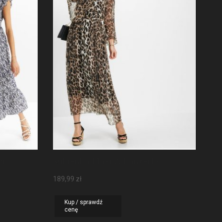
mi
Sukienka Maxi W Panterkę
189,99
zł
Kup / sprawdź
cenę