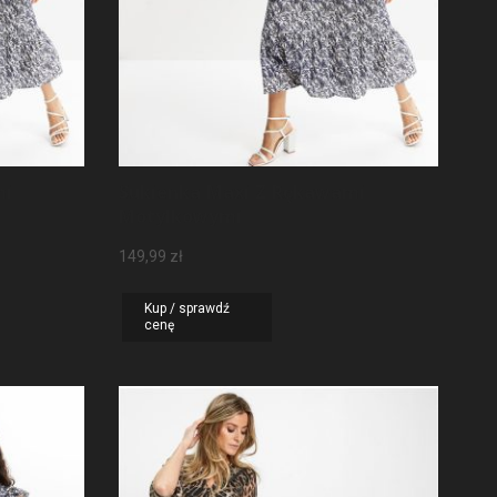
mi
Sukienka Maxi Z Rękawami
Motylkowymi
149,99
zł
Kup / sprawdź
cenę