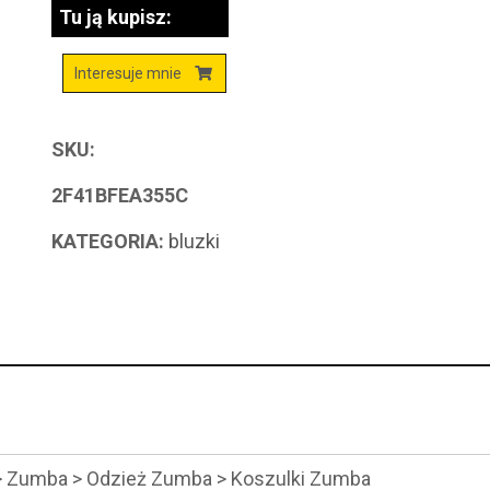
Tu ją kupisz:
Interesuje mnie
SKU:
2F41BFEA355C
KATEGORIA:
bluzki
 > Zumba > Odzież Zumba > Koszulki Zumba