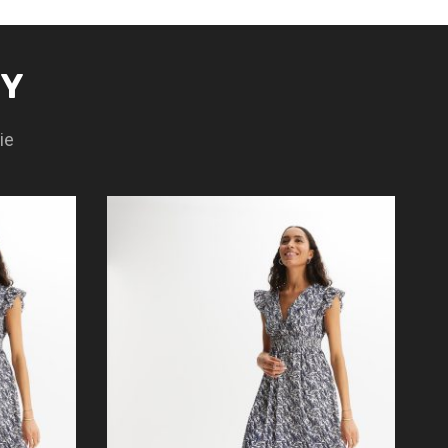
TY
ie