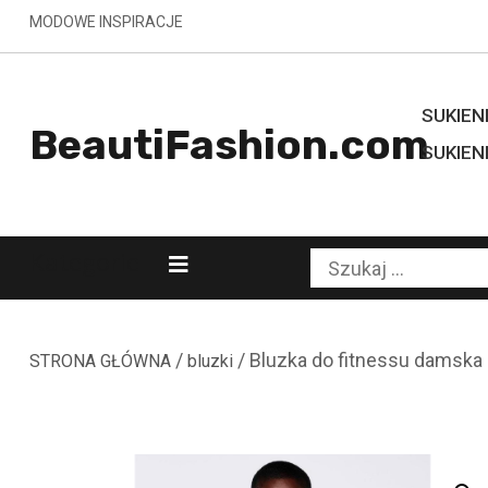
Skip
MODOWE INSPIRACJE
to
content
SUKIENK
BeautiFashion.com
SUKIEN
Kategorie
Szukaj:
/
/ Bluzka do fitnessu damska
STRONA GŁÓWNA
bluzki