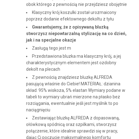
obok którego z pewnością nie przejdziesz obojętnie
Klasyczny krój koszulki został urozmaicony
poprzez dodanie efektownego dekoltu z tyłu
Gwarantujemy, że z opisywaną bluzką
stworzysz niepowtarzalną stylizację na co dzień,
jak i na specjalne okazje
Zasługą tego jest m
Przedstawiona bluzka ma klasyczny krój, a jej
charakterystycznym elementem jest ozdobny
dekolt na plecach
Z pewnością znajdziesz bluzkę ALFREDA
pasującą właśnie do Ciebie! MATERIAŁ: dzianina
skład: 95% wiskoza, 5% elastan Wymiary podane w
tabeli to wymiary ubrań mierzone na płasko bez
rozciągania, ewentualnie jeśli jest myślnik to po
naciągnięciu
Zestawiając bluzkę ALFREDA z dopasowaną,
ołówkową spódnicą oraz szpilkami, stworzysz
połączenie, które idealnie sprawdzi się w pracy,
dając Ci poczucie maksymalnego komfortu