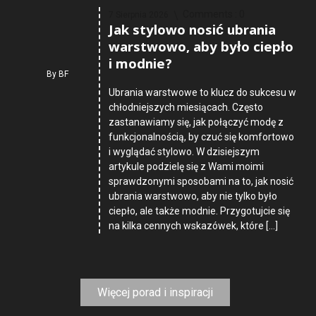
Comments :
0
7 Sierpnia 2026
Jak stylowo nosić ubrania
warstwowo, aby było ciepło
i modnie?
By
BF
Ubrania warstwowe to klucz do sukcesu w
chłodniejszych miesiącach. Często
zastanawiamy się, jak połączyć modę z
funkcjonalnością, by czuć się komfortowo
i wyglądać stylowo. W dzisiejszym
artykule podzielę się z Wami moimi
sprawdzonymi sposobami na to, jak nosić
ubrania warstwowo, aby nie tylko było
ciepło, ale także modnie. Przygotujcie się
na kilka cennych wskazówek, które […]
Więcej porad i inspiracji