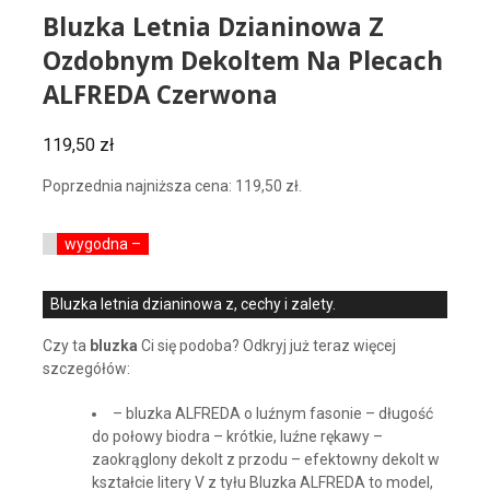
Bluzka Letnia Dzianinowa Z
Ozdobnym Dekoltem Na Plecach
ALFREDA Czerwona
119,50
zł
Poprzednia najniższa cena:
119,50
zł
.
wygodna –
Bluzka letnia dzianinowa z, cechy i zalety.
Czy ta
bluzka
Ci się podoba? Odkryj już teraz więcej
szczegółów:
– bluzka ALFREDA o luźnym fasonie – długość
do połowy biodra – krótkie, luźne rękawy –
zaokrąglony dekolt z przodu – efektowny dekolt w
kształcie litery V z tyłu Bluzka ALFREDA to model,