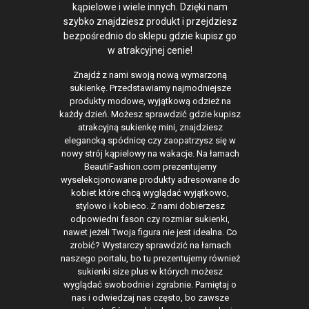
kąpielowe i wiele innych. Dzięki nam
szybko znajdziesz produkt i przejdziesz
bezpośrednio do sklepu gdzie kupisz go
w atrakcyjnej cenie!
Znajdź z nami swoją nową wymarzoną
sukienkę. Przedstawiamy najmodniejsze
produkty modowe, wyjątkową odzież na
każdy dzień. Możesz sprawdzić gdzie kupisz
atrakcyjną sukienkę mini, znajdziesz
elegancką spódnicę czy zaopatrzysz się w
nowy strój kąpielowy na wakacje. Na łamach
BeautiFashion.com prezentujemy
wyselekcjonowane produkty adresowane do
kobiet które chcą wyglądać wyjątkowo,
stylowo i kobieco. Z nami dobierzesz
odpowiedni fason czy rozmiar sukienki,
nawet jeżeli Twoja figura nie jest idealna. Co
zrobić? Wystarczy sprawdzić na łamach
naszego portalu, bo tu prezentujemy również
sukienki size plus w których możesz
wyglądać swobodnie i zgrabnie. Pamiętaj o
nas i odwiedzaj nas często, bo zawsze