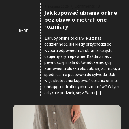
Comments :
0
9 Sierpnia 2026
Jak kupować ubrania online
bez obaw o nietrafione
rozmiary
By
BF
Zakupy online to dla wielu z nas
codzienność, ale kiedy przychodzi do
wyboru odpowiednich ubrania, często
czujemy się niepewnie. Każda z nas z
pewnością miała doświadczenie, gdy
zamówiona bluzka okazała się za mała, a
spódnica nie pasowała do sylwetki. Jak
więc skutecznie kupować ubrania online,
unikając nietrafionych rozmiarów? W tym
artykule podzielę się z Wami […]