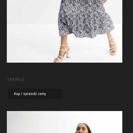
Sukienka Maxi Z Rękawami Motylkowymi
149,99
zł
Kup / sprawdź cenę