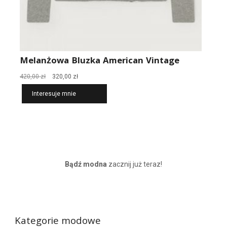
Melanżowa Bluzka American Vintage
Pierwotna
Aktualna
420,00
zł
320,00
zł
cena
cena
Interesuje mnie
wynosiła:
wynosi:
420,00 zł.
320,00 zł.
Bądź modna
zacznij już teraz!
Kategorie modowe