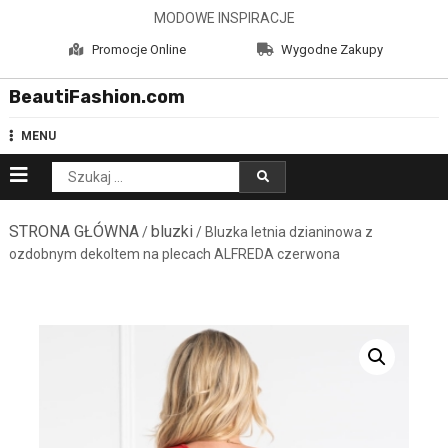
Skip
MODOWE INSPIRACJE
to
Promocje Online
Wygodne Zakupy
content
BeautiFashion.com
MENU
Szukaj:
STRONA GŁÓWNA
bluzki
/
/ Bluzka letnia dzianinowa z
ozdobnym dekoltem na plecach ALFREDA czerwona