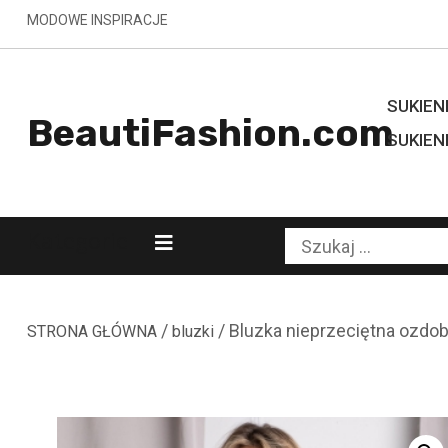
Skip
MODOWE INSPIRACJE
to
content
SUKIENK
BeautiFashion.com
SUKIEN
Kategorie
Szukaj:
/
/ Bluzka nieprzeciętna ozdo
STRONA GŁÓWNA
bluzki