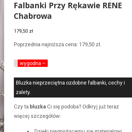
Falbanki Przy Rękawie RENE
Chabrowa
179,50
zł
Poprzednia najniższa cena:
179,50
zł
.
wygodna –
Bluzka nieprzeciętna ozdobne falbanki, cechy i
zalety.
Czy ta
bluzka
Ci się podoba? Odkryj już teraz
więcej szczegółów:
Dzięki niegniotącemu się materiałowi,