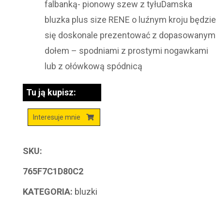
falbanką- pionowy szew z tyłuDamska
bluzka plus size RENE o luźnym kroju będzie
się doskonale prezentować z dopasowanym
dołem – spodniami z prostymi nogawkami
lub z ołówkową spódnicą
Tu ją kupisz:
Interesuje mnie
SKU:
765F7C1D80C2
KATEGORIA:
bluzki