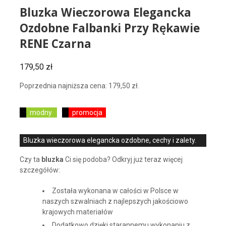
Bluzka Wieczorowa Elegancka
Ozdobne Falbanki Przy Rękawie
RENE Czarna
179,50
zł
Poprzednia najniższa cena:
179,50
zł
.
modny
promocja
Bluzka wieczorowa elegancka ozdobne, cechy i zalety.
Czy ta
bluzka
Ci się podoba? Odkryj już teraz więcej
szczegółów:
Została wykonana w całości w Polsce w
naszych szwalniach z najlepszych jakościowo
krajowych materiałów
Dodatkowo dzięki starannemu wykonaniu z