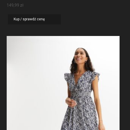
149,99
zł
Kup / sprawdź cenę