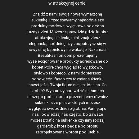
w atrakcyjnej cenie!
Znajdź z nami swoją nową wymarzoną
sukienkę. Przedstawiamy najmodniejsze
produkty modowe, wyjątkową odzież na
każdy dzień. Możesz sprawdzić gdzie kupisz
atrakcyjną sukienkę mini, znajdziesz
elegancką spódnicę czy zaopatrzysz się w
nowy strój kąpielowy na wakacje. Na łamach
BeautiFashion.com prezentujemy
wyselekcjonowane produkty adresowane do
kobiet które chcą wyglądać wyjątkowo,
stylowo i kobieco. Z nami dobierzesz
odpowiedni fason czy rozmiar sukienki,
nawet jeżeli Twoja figura nie jest idealna. Co
zrobić? Wystarczy sprawdzić na łamach
naszego portalu, bo tu prezentujemy również
sukienki size plus w których możesz
wyglądać swobodnie i zgrabnie. Pamiętaj o
nas i odwiedzaj nas często, bo zawsze
możesz trafić na sukienkę czy inny rodzaj
garderoby, która będzie po prostu
zaprojektowana wprost pod Ciebie!