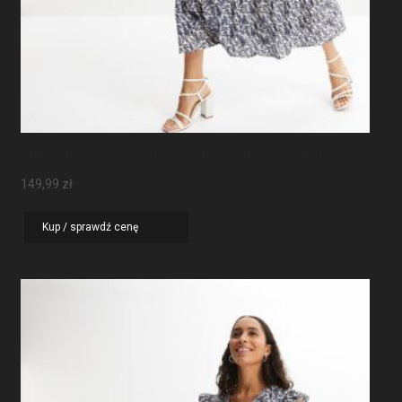
Sukienka Maxi Z Rękawami Motylkowymi
149,99
zł
Kup / sprawdź cenę