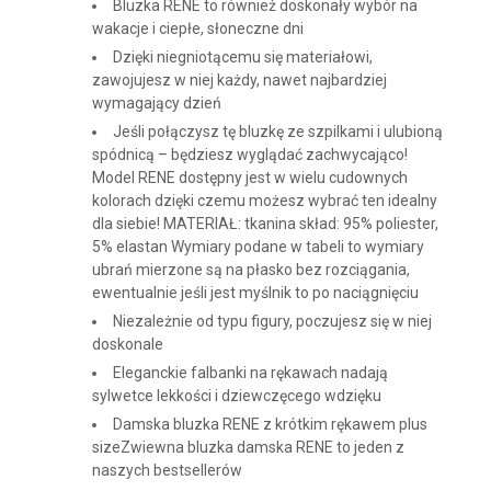
Bluzka RENE to również doskonały wybór na
wakacje i ciepłe, słoneczne dni
Dzięki niegniotącemu się materiałowi,
zawojujesz w niej każdy, nawet najbardziej
wymagający dzień
Jeśli połączysz tę bluzkę ze szpilkami i ulubioną
spódnicą – będziesz wyglądać zachwycająco!
Model RENE dostępny jest w wielu cudownych
kolorach dzięki czemu możesz wybrać ten idealny
dla siebie! MATERIAŁ: tkanina skład: 95% poliester,
5% elastan Wymiary podane w tabeli to wymiary
ubrań mierzone są na płasko bez rozciągania,
ewentualnie jeśli jest myślnik to po naciągnięciu
Niezależnie od typu figury, poczujesz się w niej
doskonale
Eleganckie falbanki na rękawach nadają
sylwetce lekkości i dziewczęcego wdzięku
Damska bluzka RENE z krótkim rękawem plus
sizeZwiewna bluzka damska RENE to jeden z
naszych bestsellerów