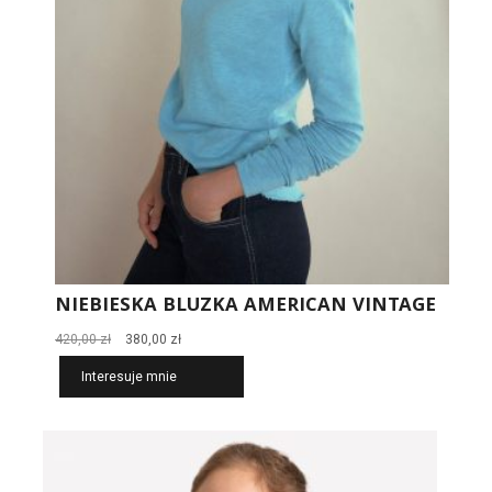
NIEBIESKA BLUZKA AMERICAN VINTAGE
Pierwotna
Aktualna
420,00
zł
380,00
zł
cena
cena
Interesuje mnie
wynosiła:
wynosi:
420,00 zł.
380,00 zł.