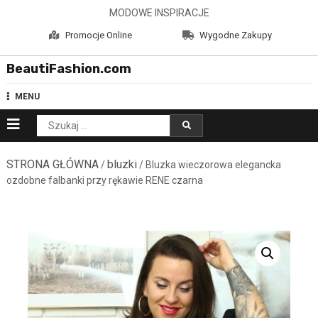
Skip
MODOWE INSPIRACJE
to
Promocje Online
Wygodne Zakupy
content
BeautiFashion.com
MENU
Szukaj:
STRONA GŁÓWNA
bluzki
/
/ Bluzka wieczorowa elegancka
ozdobne falbanki przy rękawie RENE czarna