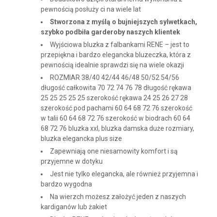
pewnością posłuży ci na wiele lat
Stworzona z myślą o bujniejszych sylwetkach,
szybko podbiła garderoby naszych klientek
Wyjściowa bluzka z falbankami RENE – jest to
przepiękna i bardzo elegancka bluzeczka, która z
pewnością idealnie sprawdzi się na wiele okazji
ROZMIAR 38/40 42/44 46/48 50/52 54/56
długość całkowita 70 72 74 76 78 długość rękawa
25 25 25 25 25 szerokość rękawa 24 25 26 27 28
szerokość pod pachami 60 64 68 72 76 szerokość
w talii 60 64 68 72 76 szerokość w biodrach 60 64
68 72 76 bluzka xxl, bluzka damska duże rozmiary,
bluzka elegancka plus size
Zapewniają one niesamowity komfort i są
przyjemne w dotyku
Jest nie tylko elegancka, ale również przyjemna i
bardzo wygodna
Na wierzch możesz założyć jeden z naszych
kardiganów lub żakiet