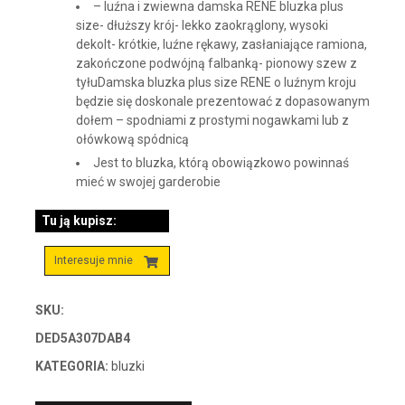
– luźna i zwiewna damska RENE bluzka plus
size- dłuższy krój- lekko zaokrąglony, wysoki
dekolt- krótkie, luźne rękawy, zasłaniające ramiona,
zakończone podwójną falbanką- pionowy szew z
tyłuDamska bluzka plus size RENE o luźnym kroju
będzie się doskonale prezentować z dopasowanym
dołem – spodniami z prostymi nogawkami lub z
ołówkową spódnicą
Jest to bluzka, którą obowiązkowo powinnaś
mieć w swojej garderobie
Tu ją kupisz:
Interesuje mnie
SKU:
DED5A307DAB4
KATEGORIA:
bluzki