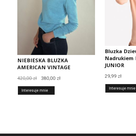
Bluzka Dzie
Nadrukiem N
NIEBIESKA BLUZKA
JUNIOR
AMERICAN VINTAGE
29,99
zł
Pierwotna
Aktualna
420,00
zł
380,00
zł
cena
cena
Interesuje mnie
Interesuje mnie
wynosiła:
wynosi:
420,00 zł.
380,00 zł.