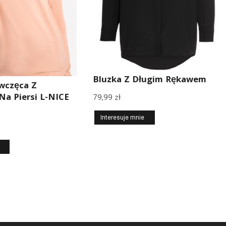
Bluzka Z Długim Rękawem
wczęca Z
a Piersi L-NICE
79,99
zł
Interesuje mnie