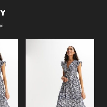
TY
ie