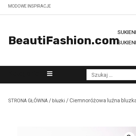
Skip
MODOWE INSPIRACJE
to
content
SUKIENK
BeautiFashion.com
SUKIEN
Kategorie
Szukaj:
/
/ Ciemnoróżowa luźna bluzk
STRONA GŁÓWNA
bluzki