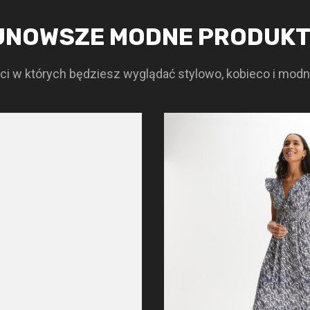
JNOWSZE MODNE PRODUK
i w których będziesz wyglądać stylowo, kobieco i modn