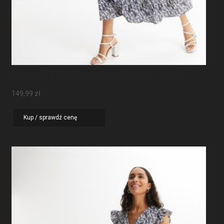
Sukienka Maxi Z Rękawami Motylkowymi
149,99
zł
Kup / sprawdź cenę