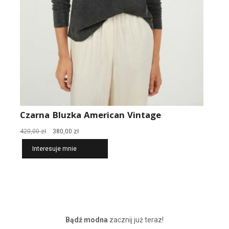
Czarna Bluzka American Vintage
Pierwotna
Aktualna
420,00
zł
380,00
zł
cena
cena
Interesuje mnie
wynosiła:
wynosi:
420,00 zł.
380,00 zł.
Bądź modna
zacznij już teraz!