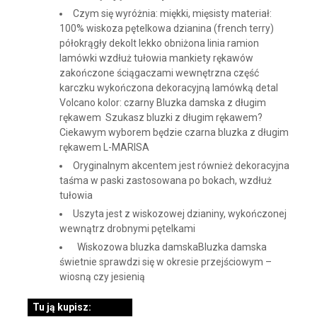
Czym się wyróżnia: miękki, mięsisty materiał:
100% wiskoza pętelkowa dzianina (french terry)
półokrągły dekolt lekko obniżona linia ramion
lamówki wzdłuż tułowia mankiety rękawów
zakończone ściągaczami wewnętrzna część
karczku wykończona dekoracyjną lamówką detal
Volcano kolor: czarny Bluzka damska z długim
rękawem Szukasz bluzki z długim rękawem?
Ciekawym wyborem będzie czarna bluzka z długim
rękawem L-MARISA
Oryginalnym akcentem jest również dekoracyjna
taśma w paski zastosowana po bokach, wzdłuż
tułowia
Uszyta jest z wiskozowej dzianiny, wykończonej
wewnątrz drobnymi pętelkami
Wiskozowa bluzka damskaBluzka damska
świetnie sprawdzi się w okresie przejściowym –
wiosną czy jesienią
Tu ją kupisz: