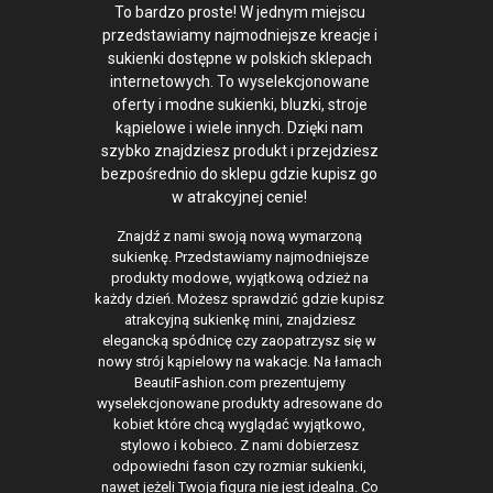
To bardzo proste! W jednym miejscu
przedstawiamy najmodniejsze kreacje i
sukienki dostępne w polskich sklepach
internetowych. To wyselekcjonowane
oferty i modne sukienki, bluzki, stroje
kąpielowe i wiele innych. Dzięki nam
szybko znajdziesz produkt i przejdziesz
bezpośrednio do sklepu gdzie kupisz go
w atrakcyjnej cenie!
Znajdź z nami swoją nową wymarzoną
sukienkę. Przedstawiamy najmodniejsze
produkty modowe, wyjątkową odzież na
każdy dzień. Możesz sprawdzić gdzie kupisz
atrakcyjną sukienkę mini, znajdziesz
elegancką spódnicę czy zaopatrzysz się w
nowy strój kąpielowy na wakacje. Na łamach
BeautiFashion.com prezentujemy
wyselekcjonowane produkty adresowane do
kobiet które chcą wyglądać wyjątkowo,
stylowo i kobieco. Z nami dobierzesz
odpowiedni fason czy rozmiar sukienki,
nawet jeżeli Twoja figura nie jest idealna. Co