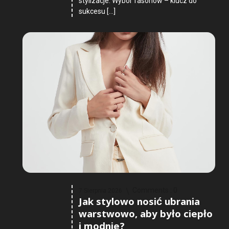
stylizacje. Wybór fasonów – klucz do
sukcesu […]
Comments :
0
7 Sierpnia 2026
Jak stylowo nosić ubrania
warstwowo, aby było ciepło
i modnie?