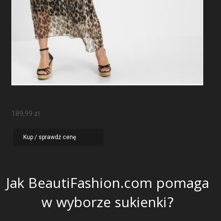
Sukienka Maxi W Panterkę
189,99
zł
Kup / sprawdź cenę
Jak BeautiFashion.com pomaga
w wyborze sukienki?