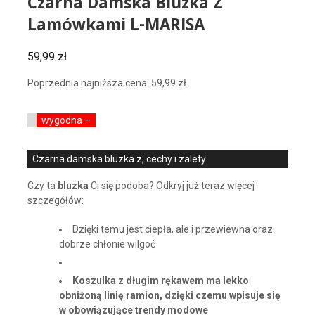
Czarna Damska Bluzka Z
Lamówkami L-MARISA
59,99
zł
Poprzednia najniższa cena:
59,99
zł
.
wygodna –
Czarna damska bluzka z, cechy i zalety.
Czy ta
bluzka
Ci się podoba? Odkryj już teraz więcej
szczegółów:
Dzięki temu jest ciepła, ale i przewiewna oraz
dobrze chłonie wilgoć
Koszulka z długim rękawem ma lekko
obniżoną linię ramion, dzięki czemu wpisuje się
w obowiązujące trendy modowe