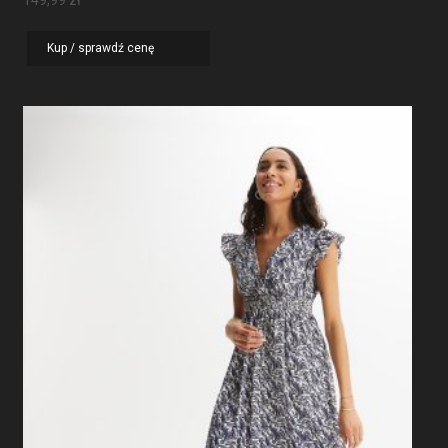
149,99
zł
Kup / sprawdź cenę