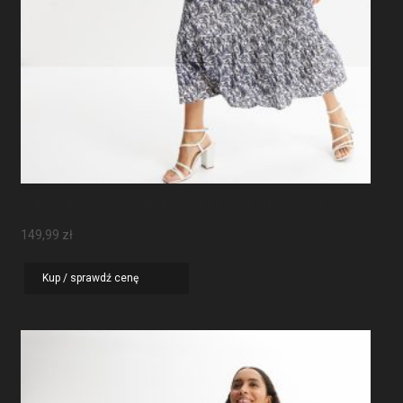
Sukienka Maxi Z Rękawami Motylkowymi
149,99
zł
Kup / sprawdź cenę