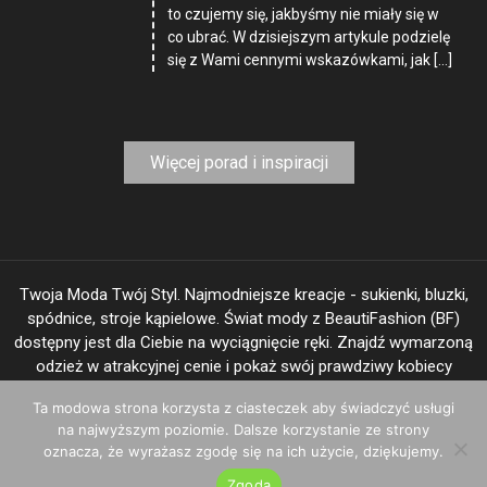
to czujemy się, jakbyśmy nie miały się w
co ubrać. W dzisiejszym artykule podzielę
się z Wami cennymi wskazówkami, jak […]
Więcej porad i inspiracji
Twoja Moda Twój Styl. Najmodniejsze kreacje - sukienki, bluzki,
spódnice, stroje kąpielowe. Świat mody z BeautiFashion (BF)
dostępny jest dla Ciebie na wyciągnięcie ręki. Znajdź wymarzoną
odzież w atrakcyjnej cenie i pokaż swój prawdziwy kobiecy
"image".
Ta modowa strona korzysta z ciasteczek aby świadczyć usługi
na najwyższym poziomie. Dalsze korzystanie ze strony
oznacza, że wyrażasz zgodę się na ich użycie, dziękujemy.
BeautiFashion.com © 2025
|
Theme: Shopay by
Mystery Themes
.
Zgoda