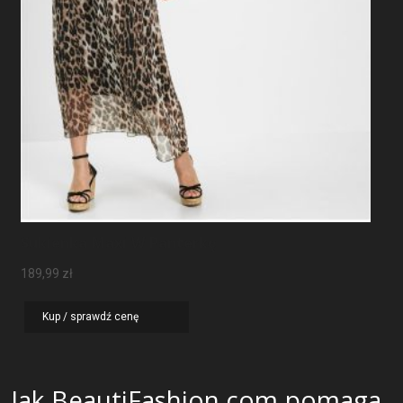
Sukienka Maxi W Panterkę
189,99
zł
Kup / sprawdź cenę