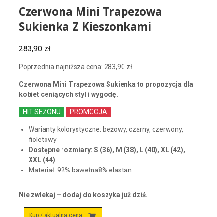
Czerwona Mini Trapezowa
Sukienka Z Kieszonkami
283,90
zł
Poprzednia najniższa cena:
283,90
zł
.
Czerwona Mini Trapezowa Sukienka to propozycja dla
kobiet ceniących styl i wygodę.
HIT SEZONU
PROMOCJA
Warianty kolorystyczne: beżowy, czarny, czerwony,
fioletowy
Dostępne rozmiary: S (36), M (38), L (40), XL (42),
XXL (44)
Materiał: 92% bawełna8% elastan
Nie zwlekaj – dodaj do koszyka już dziś.
Kup / aktualna cena