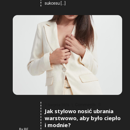
sukcesu […]
Comments :
0
7 Sierpnia 2026
Jak stylowo nosić ubrania
warstwowo, aby było ciepło
i modnie?
By
BF