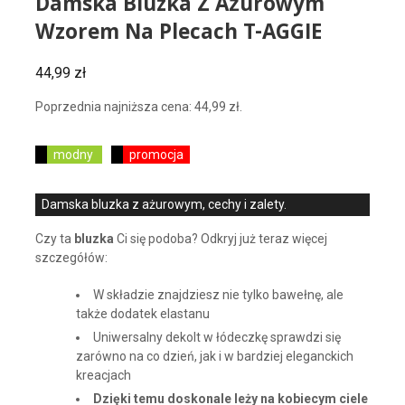
Damska Bluzka Z Ażurowym
Wzorem Na Plecach T-AGGIE
44,99
zł
Poprzednia najniższa cena:
44,99
zł
.
modny
promocja
Damska bluzka z ażurowym, cechy i zalety.
Czy ta
bluzka
Ci się podoba? Odkryj już teraz więcej
szczegółów:
W składzie znajdziesz nie tylko bawełnę, ale
także dodatek elastanu
Uniwersalny dekolt w łódeczkę sprawdzi się
zarówno na co dzień, jak i w bardziej eleganckich
kreacjach
Dzięki temu doskonale leży na kobiecym ciele