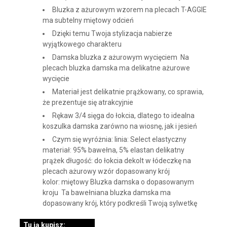
Bluzka z ażurowym wzorem na plecach T-AGGIE
ma subtelny miętowy odcień
Dzięki temu Twoja stylizacja nabierze
wyjątkowego charakteru
Damska bluzka z ażurowym wycięciem Na
plecach bluzka damska ma delikatne ażurowe
wycięcie
Materiał jest delikatnie prążkowany, co sprawia,
że prezentuje się atrakcyjnie
Rękaw 3/4 sięga do łokcia, dlatego to idealna
koszulka damska zarówno na wiosnę, jak i jesień
Czym się wyróżnia: linia: Select elastyczny
materiał: 95% bawełna, 5% elastan delikatny
prążek długość: do łokcia dekolt w łódeczkę na
plecach ażurowy wzór dopasowany krój
kolor: miętowy Bluzka damska o dopasowanym
kroju Ta bawełniana bluzka damska ma
dopasowany krój, który podkreśli Twoją sylwetkę
Tu ją kupisz: