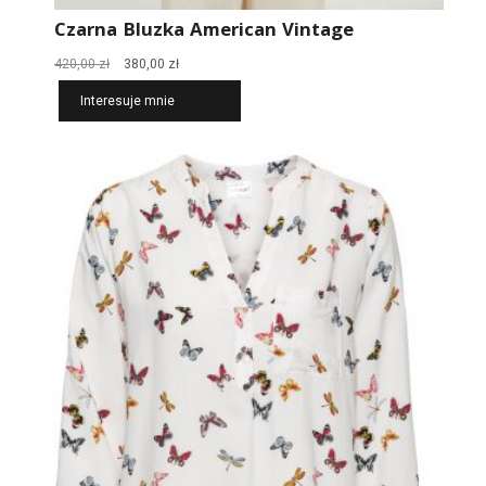
Czarna Bluzka American Vintage
Pierwotna
Aktualna
420,00
zł
380,00
zł
cena
cena
Interesuje mnie
wynosiła:
wynosi:
420,00 zł.
380,00 zł.