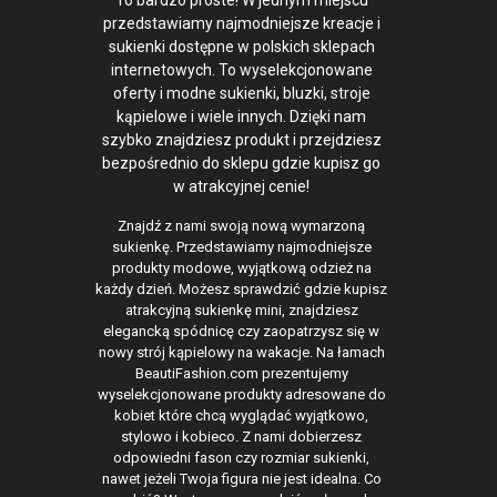
To bardzo proste! W jednym miejscu
przedstawiamy najmodniejsze kreacje i
sukienki dostępne w polskich sklepach
internetowych. To wyselekcjonowane
oferty i modne sukienki, bluzki, stroje
kąpielowe i wiele innych. Dzięki nam
szybko znajdziesz produkt i przejdziesz
bezpośrednio do sklepu gdzie kupisz go
w atrakcyjnej cenie!
Znajdź z nami swoją nową wymarzoną
sukienkę. Przedstawiamy najmodniejsze
produkty modowe, wyjątkową odzież na
każdy dzień. Możesz sprawdzić gdzie kupisz
atrakcyjną sukienkę mini, znajdziesz
elegancką spódnicę czy zaopatrzysz się w
nowy strój kąpielowy na wakacje. Na łamach
BeautiFashion.com prezentujemy
wyselekcjonowane produkty adresowane do
kobiet które chcą wyglądać wyjątkowo,
stylowo i kobieco. Z nami dobierzesz
odpowiedni fason czy rozmiar sukienki,
nawet jeżeli Twoja figura nie jest idealna. Co