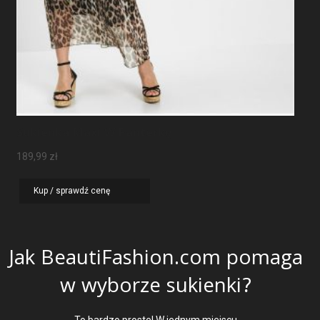
Sukienka Maxi W Panterkę
189,99
zł
Kup / sprawdź cenę
Jak BeautiFashion.com pomaga
w wyborze sukienki?