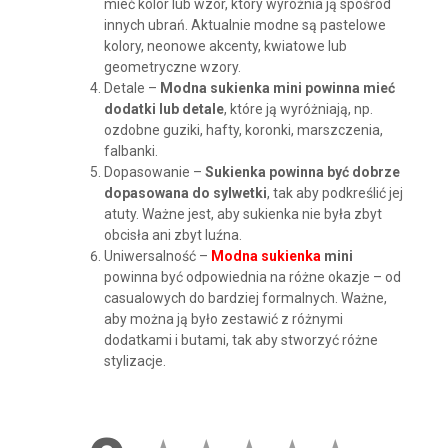
mieć kolor lub wzór, który wyróżnia ją spośród
innych ubrań. Aktualnie modne są pastelowe
kolory, neonowe akcenty, kwiatowe lub
geometryczne wzory.
Detale –
Modna sukienka mini powinna mieć
dodatki lub detale
, które ją wyróżniają, np.
ozdobne guziki, hafty, koronki, marszczenia,
falbanki.
Dopasowanie –
Sukienka powinna być dobrze
dopasowana do sylwetki
, tak aby podkreślić jej
atuty. Ważne jest, aby sukienka nie była zbyt
obcisła ani zbyt luźna.
Uniwersalność –
Modna sukienka
mini
powinna być odpowiednia na różne okazje – od
casualowych do bardziej formalnych. Ważne,
aby można ją było zestawić z różnymi
dodatkami i butami, tak aby stworzyć różne
stylizacje.