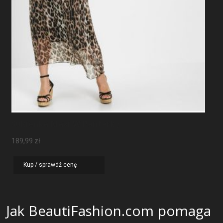
Sukienka Maxi W Panterkę
189,99
zł
Kup / sprawdź cenę
Jak BeautiFashion.com pomaga