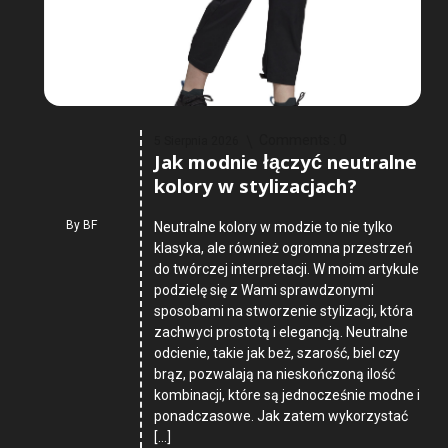
Comments :
0
5 Sierpnia 2026
Jak modnie łączyć neutralne
kolory w stylizacjach?
By
BF
Neutralne kolory w modzie to nie tylko
klasyka, ale również ogromna przestrzeń
do twórczej interpretacji. W moim artykule
podzielę się z Wami sprawdzonymi
sposobami na stworzenie stylizacji, która
zachwyci prostotą i elegancją. Neutralne
odcienie, takie jak beż, szarość, biel czy
brąz, pozwalają na nieskończoną ilość
kombinacji, które są jednocześnie modne i
ponadczasowe. Jak zatem wykorzystać
[…]