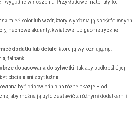
łe i wygodne w noszeniu. Przykładowe materiały to:
na mieć kolor lub wzór, który wyróżnia ją spośród innyc
lory, neonowe akcenty, kwiatowe lub geometryczne
ieć dodatki lub detale
, które ją wyróżniają, np.
a, falbanki.
obrze dopasowana do sylwetki
, tak aby podkreślić jej
byt obcisła ani zbyt luźna.
owinna być odpowiednia na różne okazje – od
ne, aby można ją było zestawić z różnymi dodatkami i
.