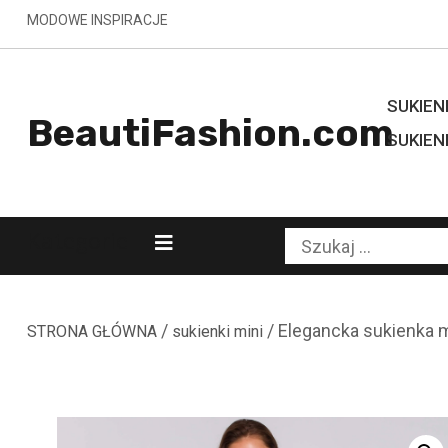
Skip
MODOWE INSPIRACJE
to
content
SUKIENK
BeautiFashion.com
SUKIEN
Kategorie
Szukaj:
/
/ Elegancka sukienka m
STRONA GŁÓWNA
sukienki mini