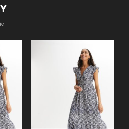
TY
ie