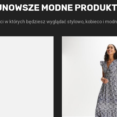
JNOWSZE MODNE PRODUK
i w których będziesz wyglądać stylowo, kobieco i modn