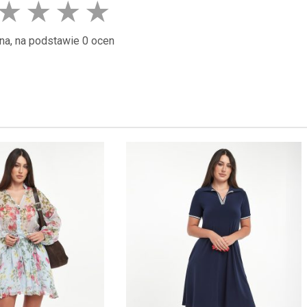
★
★
★
★
na, na podstawie 0 ocen