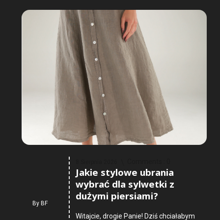
Comments :
0
8 Sierpnia 2026
Jakie stylowe ubrania
wybrać dla sylwetki z
dużymi piersiami?
By
BF
Witajcie, drogie Panie! Dziś chciałabym