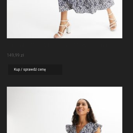
Sukienka Maxi Z Rękawami Motylkowymi
149,99
zł
Kup / sprawdź cenę