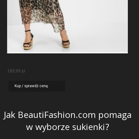
Sukienka Maxi W Panterkę
189,99
zł
Kup / sprawdź cenę
Jak BeautiFashion.com pomaga
w wyborze sukienki?