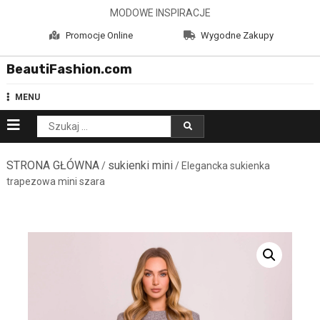
Skip
MODOWE INSPIRACJE
to
Promocje Online
Wygodne Zakupy
content
BeautiFashion.com
MENU
Szukaj:
STRONA GŁÓWNA
sukienki mini
/
/ Elegancka sukienka
trapezowa mini szara