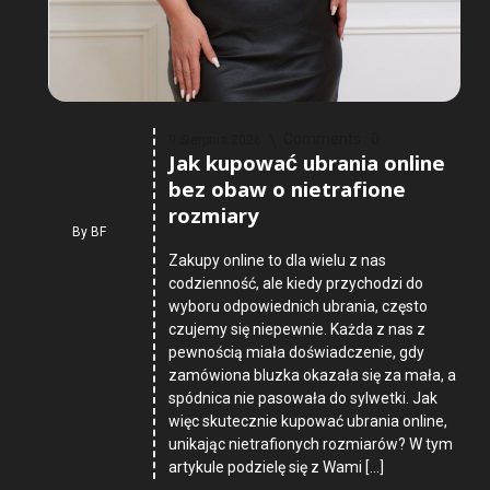
Comments :
0
9 Sierpnia 2026
Jak kupować ubrania online
bez obaw o nietrafione
rozmiary
By
BF
Zakupy online to dla wielu z nas
codzienność, ale kiedy przychodzi do
wyboru odpowiednich ubrania, często
czujemy się niepewnie. Każda z nas z
pewnością miała doświadczenie, gdy
zamówiona bluzka okazała się za mała, a
spódnica nie pasowała do sylwetki. Jak
więc skutecznie kupować ubrania online,
unikając nietrafionych rozmiarów? W tym
artykule podzielę się z Wami […]