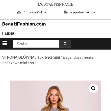
Skip
MODOWE INSPIRACJE
to
Promocje Online
Wygodne Zakupy
content
BeautiFashion.com
MENU
Szukaj:
STRONA GŁÓWNA
sukienki mini
/
/ Elegancka sukienka
trapezowa mini szara