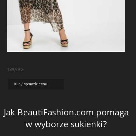
Sukienka Maxi W Panterkę
189,99
zł
Kup / sprawdź cenę
Jak BeautiFashion.com pomaga
w wyborze sukienki?