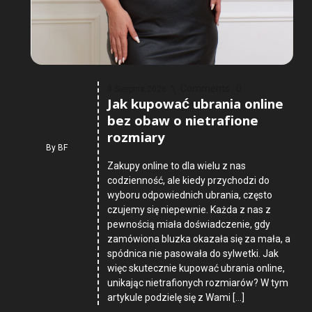
Comments :
0
9 Sierpnia 2026
Jak kupować ubrania online
bez obaw o nietrafione
rozmiary
By
BF
Zakupy online to dla wielu z nas
codzienność, ale kiedy przychodzi do
wyboru odpowiednich ubrania, często
czujemy się niepewnie. Każda z nas z
pewnością miała doświadczenie, gdy
zamówiona bluzka okazała się za mała, a
spódnica nie pasowała do sylwetki. Jak
więc skutecznie kupować ubrania online,
unikając nietrafionych rozmiarów? W tym
artykule podzielę się z Wami […]