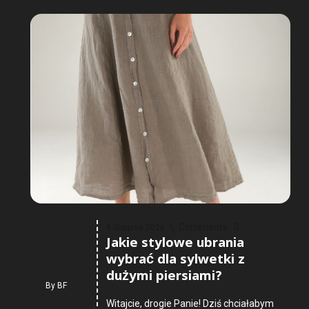
Comments :
0
8 Sierpnia 2026
Jakie stylowe ubrania
wybrać dla sylwetki z
dużymi piersiami?
By
BF
Witajcie, drogie Panie! Dziś chciałabym