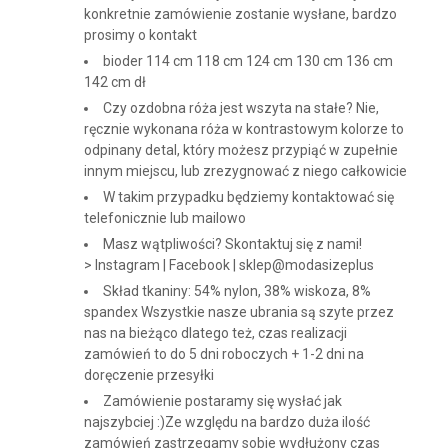
konkretnie zamówienie zostanie wysłane, bardzo
prosimy o kontakt
bioder 114 cm 118 cm 124 cm 130 cm 136 cm
142 cm dł
Czy ozdobna róża jest wszyta na stałe? Nie,
ręcznie wykonana róża w kontrastowym kolorze to
odpinany detal, który możesz przypiąć w zupełnie
innym miejscu, lub zrezygnować z niego całkowicie
W takim przypadku będziemy kontaktować się
telefonicznie lub mailowo
Masz wątpliwości? Skontaktuj się z nami!
> Instagram | Facebook | sklep@modasizeplus
Skład tkaniny: 54% nylon, 38% wiskoza, 8%
spandex Wszystkie nasze ubrania są szyte przez
nas na bieżąco dlatego też, czas realizacji
zamówień to do 5 dni roboczych + 1-2 dni na
doręczenie przesyłki
Zamówienie postaramy się wysłać jak
najszybciej :)Ze względu na bardzo duża ilość
zamówień zastrzegamy sobie wydłużony czas