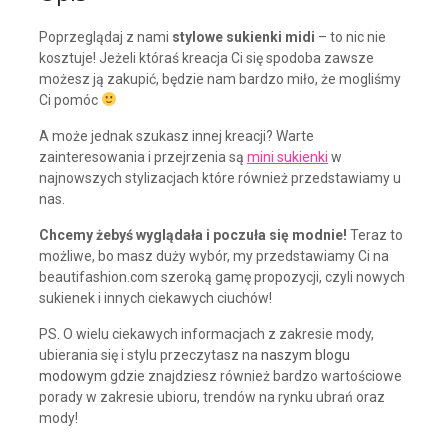
Poprzeglądaj z nami
stylowe sukienki midi
– to nic nie
kosztuje! Jeżeli któraś kreacja Ci się spodoba zawsze
możesz ją zakupić, będzie nam bardzo miło, że mogliśmy
Ci pomóc
A może jednak szukasz innej kreacji? Warte
zainteresowania i przejrzenia są
mini sukienki
w
najnowszych stylizacjach które również przedstawiamy u
nas.
Chcemy żebyś wyglądała i poczuła się modnie!
Teraz to
możliwe, bo masz duży wybór, my przedstawiamy Ci na
beautifashion.com szeroką gamę propozycji, czyli nowych
sukienek i innych ciekawych ciuchów!
PS. O wielu ciekawych informacjach z zakresie mody,
ubierania się i stylu przeczytasz na
naszym blogu
modowym
gdzie znajdziesz również bardzo wartościowe
porady w zakresie ubioru, trendów na rynku ubrań oraz
mody!