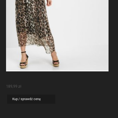
Sukienka Maxi W Panterkę
189,99
zł
Kup / sprawdź cenę