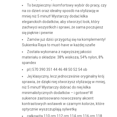
To bezpieczny i komfortowy wybór do pracy, czy
na co dzień oraz idealny sposób na stylizację w
mniej niż 5 minut! Wystarczy dodać kilka
eleganckich dodatków, aby stworzyć look, który
zachwyci wszystkich i sprawi, że sama poczujesz
się pięknie i pewnie
Zamów już dziś i przygotuj się na komplementy!
Sukienka Raya to must-have w każdej szafie
Została wykonana z najwyższej jakości
materiału o składzie: 38% wiskoza, 54% nylon, 8%
spandex
pl | 570 390 351 44 46 48 50 52 54 ob
Jej klasyczny, lecz jednocześnie oryginalny krój
sprawia, że dzięki niej stworzysz stylizację w mniej,
niż 5 minut! Wystarczy dobrać do niej kilka
minimalistycznych dodatków – i gotowe! W
sukience zastosowano nowoczesny akcent
kontrastowych wstawek w czarnym kolorze, które
optycznie wyszczuplają sylwetkę
całkowita 110 cm 112 cm 114 cm 116 cm 118