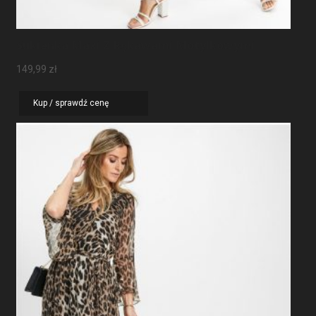
Sukienka Maxi Z Rękawami Motylkowymi
149,99
zł
Kup / sprawdź cenę