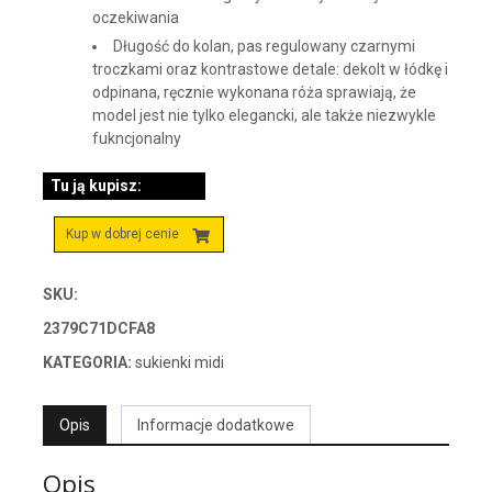
oczekiwania
Długość do kolan, pas regulowany czarnymi
troczkami oraz kontrastowe detale: dekolt w łódkę i
odpinana, ręcznie wykonana róża sprawiają, że
model jest nie tylko elegancki, ale także niezwykle
fukncjonalny
Tu ją kupisz:
Kup w dobrej cenie
SKU:
2379C71DCFA8
KATEGORIA:
sukienki midi
Opis
Informacje dodatkowe
Opis