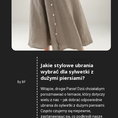
Comments :
0
8 Sierpnia 2026
Jakie stylowe ubrania
wybrać dla sylwetki z
dużymi piersiami?
By
BF
Witajcie, drogie Panie! Dziś chciałabym
porozmawiać o temacie, który dotyczy
wielu z nas – jak dobrać odpowiednie
ubrania do sylwetki z dużymi piersiami.
Często czujemy się niepewnie,
zastanawiając się, co podkreśli nasze