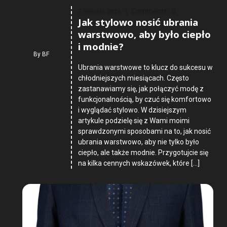
Comments :
0
7 Sierpnia 2026
Jak stylowo nosić ubrania
warstwowo, aby było ciepło
i modnie?
By
BF
Ubrania warstwowe to klucz do sukcesu w
chłodniejszych miesiącach. Często
zastanawiamy się, jak połączyć modę z
funkcjonalnością, by czuć się komfortowo
i wyglądać stylowo. W dzisiejszym
artykule podzielę się z Wami moimi
sprawdzonymi sposobami na to, jak nosić
ubrania warstwowo, aby nie tylko było
ciepło, ale także modnie. Przygotujcie się
na kilka cennych wskazówek, które […]