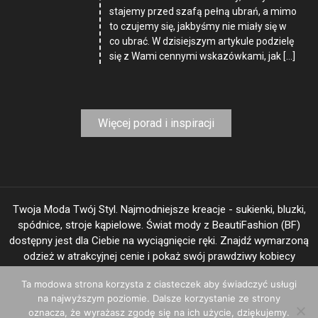
stajemy przed szafą pełną ubrań, a mimo
to czujemy się, jakbyśmy nie miały się w
co ubrać. W dzisiejszym artykule podzielę
się z Wami cennymi wskazówkami, jak […]
Więcej porad i inspiracji
Twoja Moda Twój Styl. Najmodniejsze kreacje - sukienki, bluzki,
spódnice, stroje kąpielowe. Świat mody z BeautiFashion (BF)
dostępny jest dla Ciebie na wyciągnięcie ręki. Znajdź wymarzoną
odzież w atrakcyjnej cenie i pokaż swój prawdziwy kobiecy
"image".
Ta modowa strona korzysta z ciasteczek aby świadczyć usługi
na najwyższym poziomie. Dalsze korzystanie ze strony
oznacza, że wyrażasz zgodę się na ich użycie, dziękujemy.