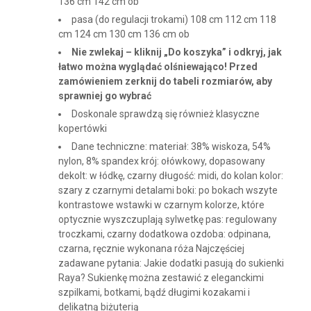
136 cm 142 cm ob
pasa (do regulacji trokami) 108 cm 112 cm 118
cm 124 cm 130 cm 136 cm ob
Nie zwlekaj – kliknij „Do koszyka” i odkryj, jak
łatwo można wyglądać olśniewająco! Przed
zamówieniem zerknij do tabeli rozmiarów, aby
sprawniej go wybrać
Doskonale sprawdzą się również klasyczne
kopertówki
Dane techniczne: materiał: 38% wiskoza, 54%
nylon, 8% spandex krój: ołówkowy, dopasowany
dekolt: w łódkę, czarny długość: midi, do kolan kolor:
szary z czarnymi detalami boki: po bokach wszyte
kontrastowe wstawki w czarnym kolorze, które
optycznie wyszczuplają sylwetkę pas: regulowany
troczkami, czarny dodatkowa ozdoba: odpinana,
czarna, ręcznie wykonana róża Najczęściej
zadawane pytania: Jakie dodatki pasują do sukienki
Raya? Sukienkę można zestawić z eleganckimi
szpilkami, botkami, bądź długimi kozakami i
delikatną biżuterią