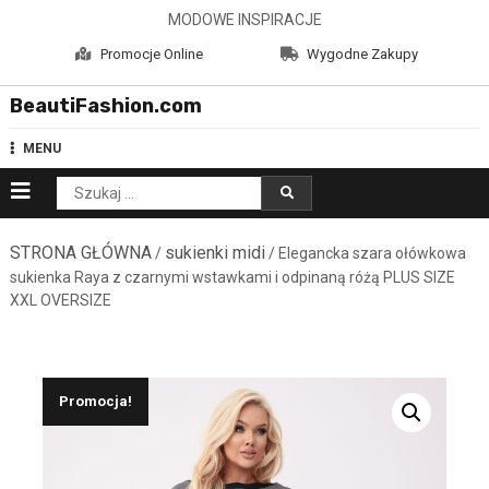
Skip
MODOWE INSPIRACJE
to
Promocje Online
Wygodne Zakupy
content
BeautiFashion.com
MENU
Szukaj:
STRONA GŁÓWNA
sukienki midi
/
/ Elegancka szara ołówkowa
sukienka Raya z czarnymi wstawkami i odpinaną różą PLUS SIZE
XXL OVERSIZE
Promocja!