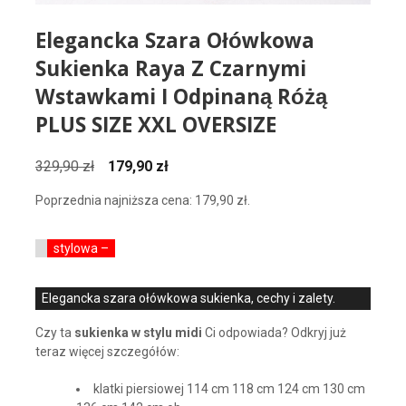
Elegancka Szara Ołówkowa
Sukienka Raya Z Czarnymi
Wstawkami I Odpinaną Różą
PLUS SIZE XXL OVERSIZE
Pierwotna
Aktualna
329,90
zł
179,90
zł
cena
cena
Poprzednia najniższa cena:
179,90
zł
.
wynosiła:
wynosi:
329,90 zł.
179,90 zł.
stylowa –
Elegancka szara ołówkowa sukienka, cechy i zalety.
Czy ta
sukienka w stylu midi
Ci odpowiada? Odkryj już
teraz więcej szczegółów:
klatki piersiowej 114 cm 118 cm 124 cm 130 cm