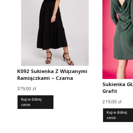
K092 Sukienka Z Wiązanymi
Ramiączkami – Czarna
Sukienka 
379,00
zł
Grafit
Kup w dobrej
219,00
zł
cenie
Kup w dobrej
cenie