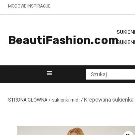
Skip
MODOWE INSPIRACJE
to
content
SUKIENK
BeautiFashion.com
SUKIEN
Kategorie
Szukaj:
/
/ Krepowana sukienka
STRONA GŁÓWNA
sukienki midi