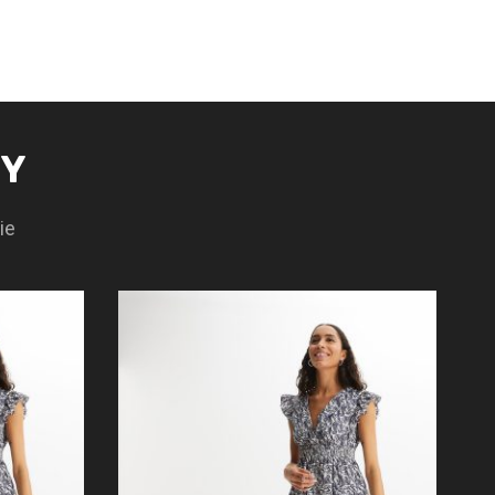
TY
ie