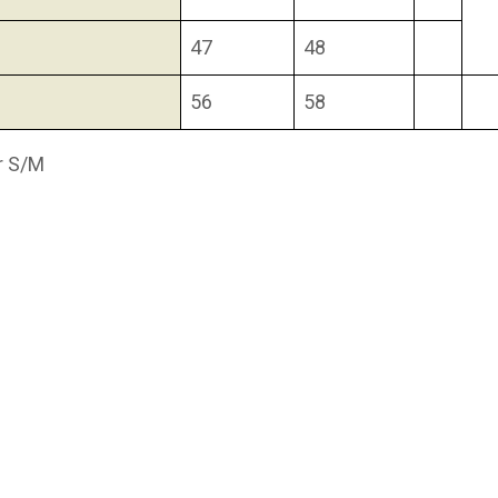
47
48
56
58
r S/M