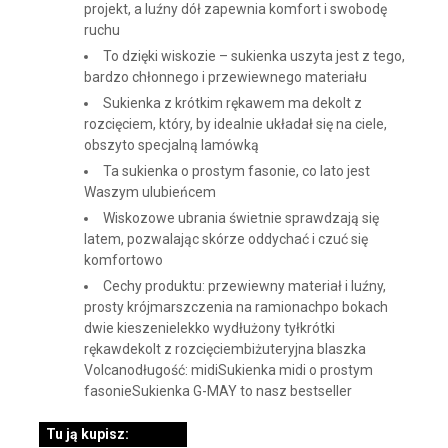
projekt, a luźny dół zapewnia komfort i swobodę
ruchu
To dzięki wiskozie – sukienka uszyta jest z tego,
bardzo chłonnego i przewiewnego materiału
Sukienka z krótkim rękawem ma dekolt z
rozcięciem, który, by idealnie układał się na ciele,
obszyto specjalną lamówką
Ta sukienka o prostym fasonie, co lato jest
Waszym ulubieńcem
Wiskozowe ubrania świetnie sprawdzają się
latem, pozwalając skórze oddychać i czuć się
komfortowo
Cechy produktu: przewiewny materiał i luźny,
prosty krójmarszczenia na ramionachpo bokach
dwie kieszenielekko wydłużony tyłkrótki
rękawdekolt z rozcięciembiżuteryjna blaszka
Volcanodługość: midiSukienka midi o prostym
fasonieSukienka G-MAY to nasz bestseller
Tu ją kupisz: