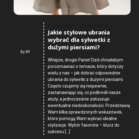
Comments :
0
8 Sierpnia 2026
Jakie stylowe ubrania
wybrać dla sylwetki z
dużymi piersiami?
By
BF
Witajcie, drogie Panie! Dziś chciałabym
porozmawiać o temacie, który dotyczy
wielu z nas – jak dobrać odpowiednie
ubrania do sylwetki z dużymi piersiami.
Często czujemy się niepewnie,
zastanawiając się, co podkreśli nasze
atuty, a jednocześnie zatuszuje
ewentualne niedoskonałości. Przedstawię
Wam kilka sprawdzonych wskazówek,
które pomogą Wam wybrać idealne
stylizacje. Wybór fasonów – klucz do
sukcesu […]