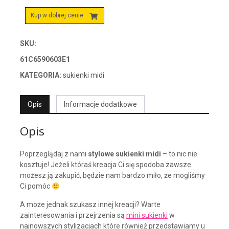
Kup w dobrej cenie
SKU:
61C6590603E1
KATEGORIA:
sukienki midi
Opis
Informacje dodatkowe
Opis
Poprzeglądaj z nami
stylowe sukienki midi
– to nic nie
kosztuje! Jeżeli któraś kreacja Ci się spodoba zawsze
możesz ją zakupić, będzie nam bardzo miło, że mogliśmy
Ci pomóc
A może jednak szukasz innej kreacji? Warte
zainteresowania i przejrzenia są
mini sukienki
w
najnowszych stylizacjach które również przedstawiamy u