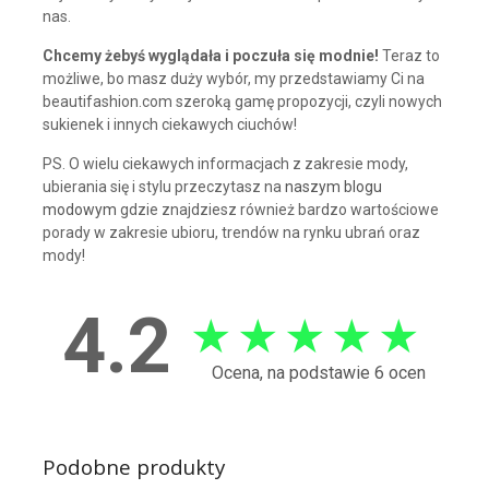
nas.
Chcemy żebyś wyglądała i poczuła się modnie!
Teraz to
możliwe, bo masz duży wybór, my przedstawiamy Ci na
beautifashion.com szeroką gamę propozycji, czyli nowych
sukienek i innych ciekawych ciuchów!
PS. O wielu ciekawych informacjach z zakresie mody,
ubierania się i stylu przeczytasz na
naszym blogu
modowym
gdzie znajdziesz również bardzo wartościowe
porady w zakresie ubioru, trendów na rynku ubrań oraz
mody!
4.2
★
★
★
★
★
Ocena, na podstawie 6 ocen
Podobne produkty