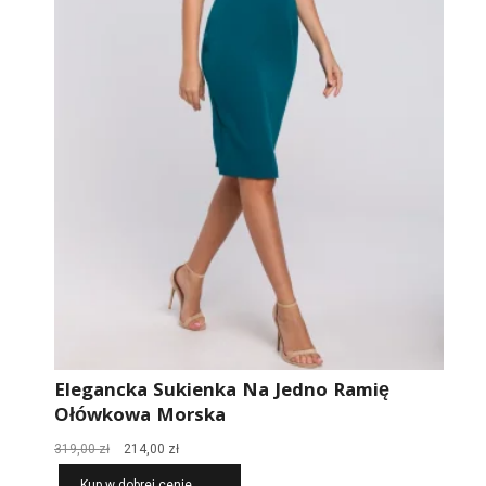
Elegancka Sukienka Na Jedno Ramię
Ołówkowa Morska
Pierwotna
Aktualna
319,00
zł
214,00
zł
cena
cena
Kup w dobrej cenie