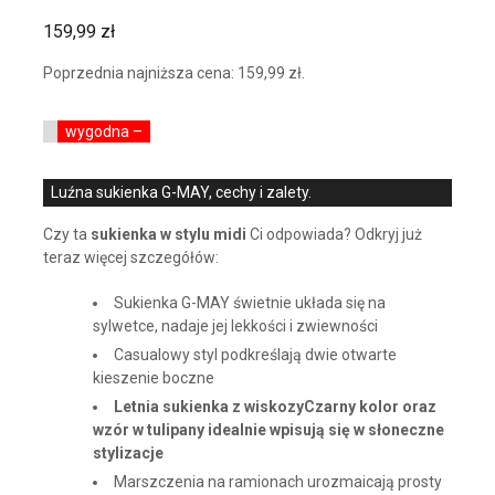
159,99
zł
Poprzednia najniższa cena:
159,99
zł
.
wygodna –
Luźna sukienka G-MAY, cechy i zalety.
Czy ta
sukienka w stylu midi
Ci odpowiada? Odkryj już
teraz więcej szczegółów:
Sukienka G-MAY świetnie układa się na
sylwetce, nadaje jej lekkości i zwiewności
Casualowy styl podkreślają dwie otwarte
kieszenie boczne
Letnia sukienka z wiskozyCzarny kolor oraz
wzór w tulipany idealnie wpisują się w słoneczne
stylizacje
Marszczenia na ramionach urozmaicają prosty