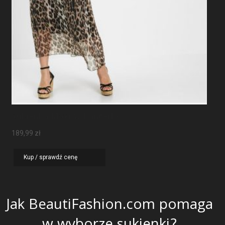
Sukienka Maxi W Panterkę
189,99
zł
Kup / sprawdź cenę
Jak BeautiFashion.com pomaga