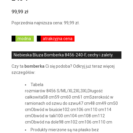
99,99
zł
Poprzednia najniższa cena:
99,99
zł
.
modna
atrakcyjna cena
Niebieska Bluza Bomberka 8456-240-F, cechy i zalety.
Czy ta
bomberka
Ci się podoba? Odkryj już teraz więcej
szczegółów:
Tabela
rozmiarów 8456 S/ML/XL2XL3XLDługość
całkowita58 cm59 cm60 cm61 cmSzerokość w
ramionach od szwu do szwu47 cm48 cm49 cm50
cmObwód w biuście102 cm106 cm110 cm114
cmObwód w talii100 cm104 cm108 cm112
cmObwód na dole98 cm102 cm106 cm110 cm
Produkty mierzone są na płasko bez