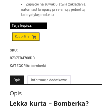
Zapięcie na suwak ułatwia zakładanie,
natomiast lampasy przełamują jednolitą
kolorystykę produktu
Tu ją kupisz:
Kup online
SKU:
8737FB4708DB
KATEGORIA:
bomberki
Opis
Informacje dodatkowe
Opis
Lekka kurta – Bomberka?