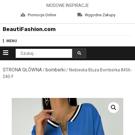
Skip
MODOWE INSPIRACJE
to
Promocje Online
Wygodne Zakupy
content
BeautiFashion.com
MENU
Szukaj:
STRONA GŁÓWNA
bomberki
/
/ Niebieska Bluza Bomberka 8456-
240-F