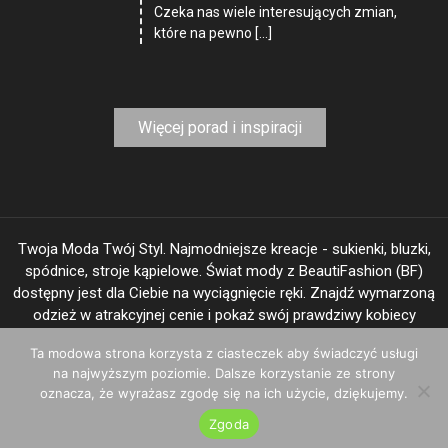
Czeka nas wiele interesujących zmian,
które na pewno […]
Więcej porad i inspiracji
Twoja Moda Twój Styl. Najmodniejsze kreacje - sukienki, bluzki,
spódnice, stroje kąpielowe. Świat mody z BeautiFashion (BF)
dostępny jest dla Ciebie na wyciągnięcie ręki. Znajdź wymarzoną
odzież w atrakcyjnej cenie i pokaż swój prawdziwy kobiecy
"image".
Ta modowa strona korzysta z ciasteczek aby świadczyć usługi
na najwyższym poziomie. Dalsze korzystanie ze strony
oznacza, że wyrażasz zgodę się na ich użycie, dziękujemy.
BeautiFashion.com © 2025
|
Theme: Shopay by
Mystery Themes
.
Zgoda