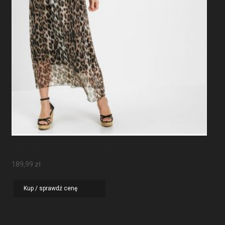
Sukienka Maxi W Panterkę
189,99
zł
Kup / sprawdź cenę