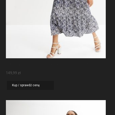
Sukienka Maxi Z Rękawami Motylkowymi
149,99
zł
Kup / sprawdź cenę