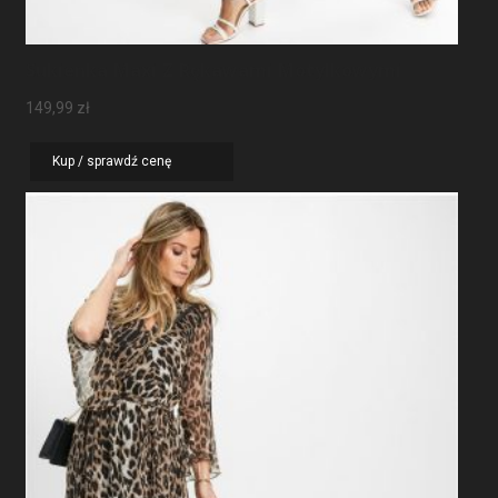
Sukienka Maxi Z Rękawami Motylkowymi
149,99
zł
Kup / sprawdź cenę