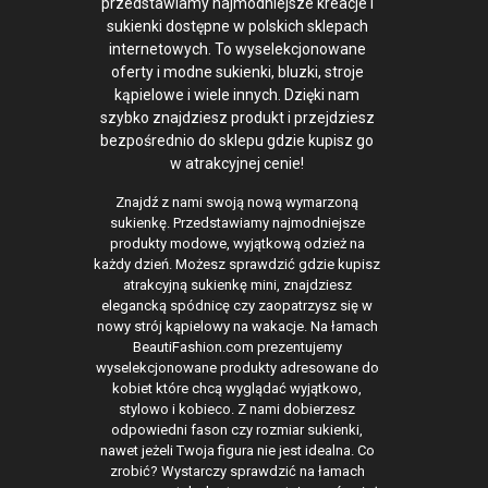
przedstawiamy najmodniejsze kreacje i
sukienki dostępne w polskich sklepach
internetowych. To wyselekcjonowane
oferty i modne sukienki, bluzki, stroje
kąpielowe i wiele innych. Dzięki nam
szybko znajdziesz produkt i przejdziesz
bezpośrednio do sklepu gdzie kupisz go
w atrakcyjnej cenie!
Znajdź z nami swoją nową wymarzoną
sukienkę. Przedstawiamy najmodniejsze
produkty modowe, wyjątkową odzież na
każdy dzień. Możesz sprawdzić gdzie kupisz
atrakcyjną sukienkę mini, znajdziesz
elegancką spódnicę czy zaopatrzysz się w
nowy strój kąpielowy na wakacje. Na łamach
BeautiFashion.com prezentujemy
wyselekcjonowane produkty adresowane do
kobiet które chcą wyglądać wyjątkowo,
stylowo i kobieco. Z nami dobierzesz
odpowiedni fason czy rozmiar sukienki,
nawet jeżeli Twoja figura nie jest idealna. Co
zrobić? Wystarczy sprawdzić na łamach