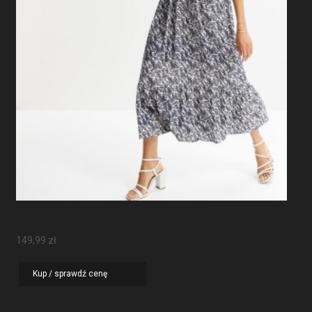
Sukienka Maxi Z Rękawami Motylkowymi
149,99
zł
Kup / sprawdź cenę