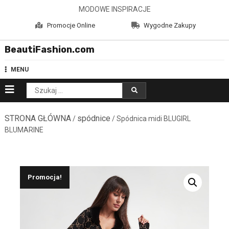
Skip
MODOWE INSPIRACJE
to
Promocje Online
Wygodne Zakupy
content
BeautiFashion.com
MENU
Szukaj:
STRONA GŁÓWNA
spódnice
/
/ Spódnica midi BLUGIRL
BLUMARINE
Promocja!