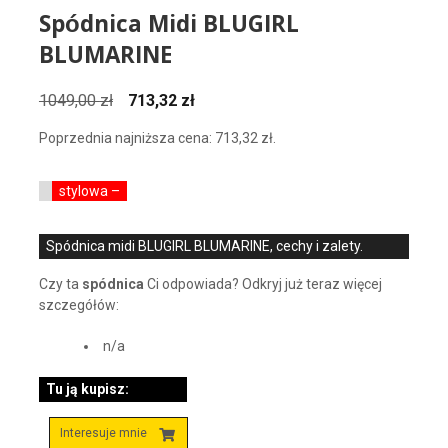
Spódnica Midi BLUGIRL
BLUMARINE
Pierwotna
Aktualna
1049,00
zł
713,32
zł
cena
cena
Poprzednia najniższa cena:
713,32
zł
.
wynosiła:
wynosi:
1049,00 zł.
713,32 zł.
stylowa –
Spódnica midi BLUGIRL BLUMARINE, cechy i zalety.
Czy ta
spódnica
Ci odpowiada? Odkryj już teraz więcej
szczegółów:
n/a
Tu ją kupisz:
Interesuje mnie