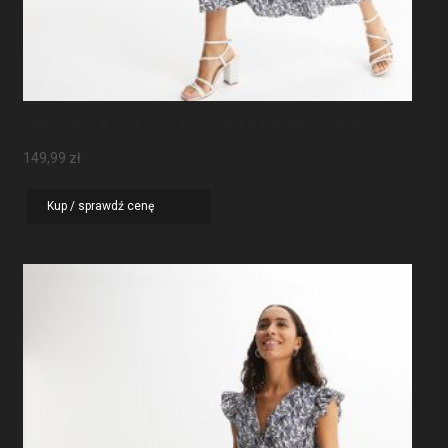
Sukienka Maxi Z Rękawami Motylkowymi
149,99
zł
Kup / sprawdź cenę