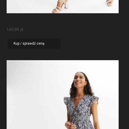
Sukienka Maxi Z Rękawami Motylkowymi
149,99
zł
Kup / sprawdź cenę