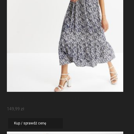
Sukienka Maxi Z Rękawami Motylkowymi
149,99
zł
Kup / sprawdź cenę