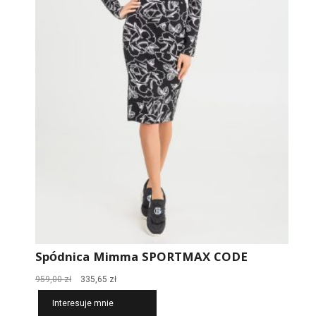
Spódnica Mimma SPORTMAX CODE
Pierwotna
Aktualna
959,00
zł
335,65
zł
cena
cena
Interesuje mnie
wynosiła:
wynosi: