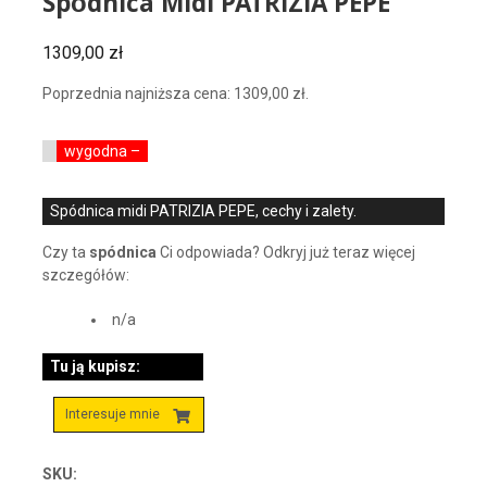
Spódnica Midi PATRIZIA PEPE
1309,00
zł
Poprzednia najniższa cena:
1309,00
zł
.
wygodna –
Spódnica midi PATRIZIA PEPE, cechy i zalety.
Czy ta
spódnica
Ci odpowiada? Odkryj już teraz więcej
szczegółów:
n/a
Tu ją kupisz:
Interesuje mnie
SKU: