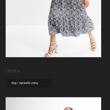
Sukienka Maxi Z Rękawami Motylkowymi
149,99
zł
Kup / sprawdź cenę