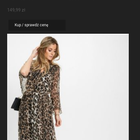
Sukienka Maxi Z Rękawami Motylkowymi
149,99
zł
Kup / sprawdź cenę