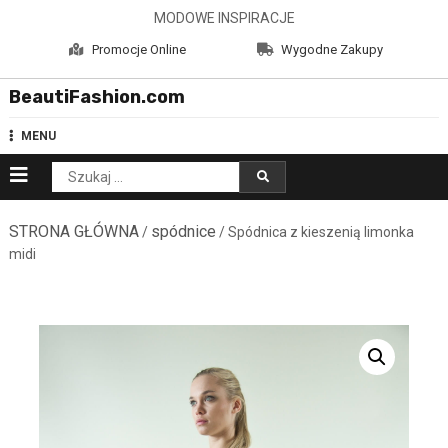
Skip
MODOWE INSPIRACJE
to
Promocje Online
Wygodne Zakupy
content
BeautiFashion.com
MENU
Szukaj:
STRONA GŁÓWNA
spódnice
/
/ Spódnica z kieszenią limonka
midi