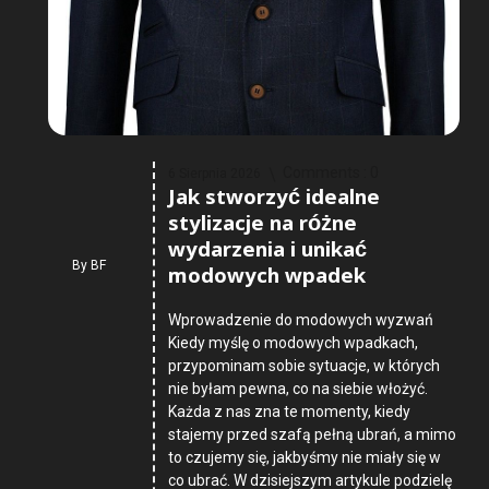
Comments :
0
6 Sierpnia 2026
Jak stworzyć idealne
stylizacje na różne
wydarzenia i unikać
By
BF
modowych wpadek
Wprowadzenie do modowych wyzwań
Kiedy myślę o modowych wpadkach,
przypominam sobie sytuacje, w których
nie byłam pewna, co na siebie włożyć.
Każda z nas zna te momenty, kiedy
stajemy przed szafą pełną ubrań, a mimo
to czujemy się, jakbyśmy nie miały się w
co ubrać. W dzisiejszym artykule podzielę