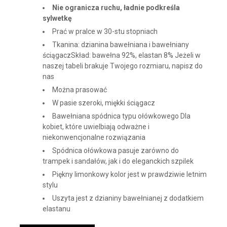
Nie ogranicza ruchu, ładnie podkreśla
sylwetkę
Prać w pralce w 30-stu stopniach
Tkanina: dzianina bawełniana i bawełniany
ściągaczSkład: bawełna 92%, elastan 8% Jeżeli w
naszej tabeli brakuje Twojego rozmiaru, napisz do
nas
Można prasować
W pasie szeroki, miękki ściągacz
Bawełniana spódnica typu ołówkowego Dla
kobiet, które uwielbiają odważne i
niekonwencjonalne rozwiązania
Spódnica ołówkowa pasuje zarówno do
trampek i sandałów, jak i do eleganckich szpilek
Piękny limonkowy kolor jest w prawdziwie letnim
stylu
Uszyta jest z dzianiny bawełnianej z dodatkiem
elastanu