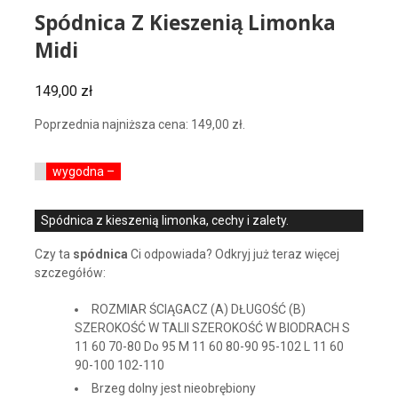
Spódnica Z Kieszenią Limonka
Midi
149,00
zł
Poprzednia najniższa cena:
149,00
zł
.
wygodna –
Spódnica z kieszenią limonka, cechy i zalety.
Czy ta
spódnica
Ci odpowiada? Odkryj już teraz więcej
szczegółów:
ROZMIAR ŚCIĄGACZ (A) DŁUGOŚĆ (B)
SZEROKOŚĆ W TALII SZEROKOŚĆ W BIODRACH S
11 60 70-80 Do 95 M 11 60 80-90 95-102 L 11 60
90-100 102-110
Brzeg dolny jest nieobrębiony