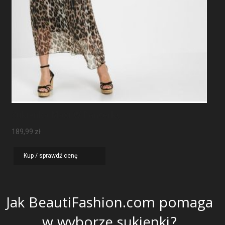
Sukienka Maxi W Panterkę
189,99
zł
Kup / sprawdź cenę
Jak BeautiFashion.com pomaga
w wyborze sukienki?