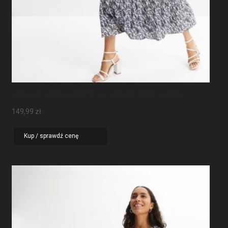
Sukienka Maxi Z Rękawami Motylkowymi
149,99
zł
Kup / sprawdź cenę