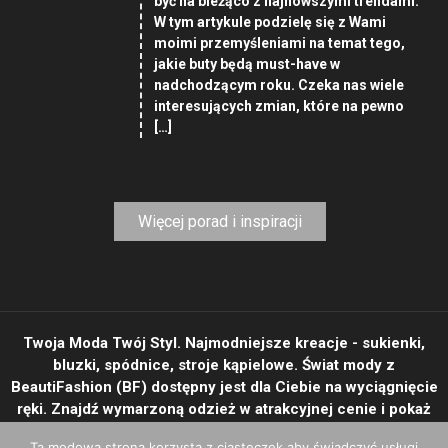
być na bieżąco z najnowszymi trendami.
W tym artykule podzielę się z Wami
moimi przemyśleniami na temat tego,
jakie buty będą must-have w
nadchodzącym roku. Czeka nas wiele
interesujących zmian, które na pewno
[…]
Więcej porad i inspiracji
Twoja Moda Twój Styl. Najmodniejsze kreacje - sukienki,
bluzki, spódnice, stroje kąpielowe. Świat mody z
BeautiFashion (BF) dostępny jest dla Ciebie na wyciągnięcie
ręki. Znajdź wymarzoną odzież w atrakcyjnej cenie i pokaż
swój prawdziwy kobiecy "image".
Ta modowa strona korzysta z ciasteczek aby świadczyć usługi