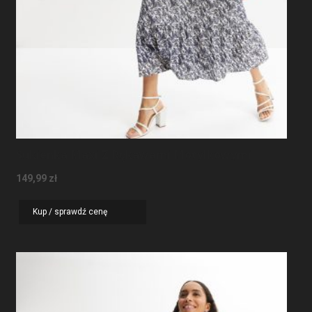
Sukienka Maxi Z Rękawami Motylkowymi
149,99
zł
Kup / sprawdź cenę