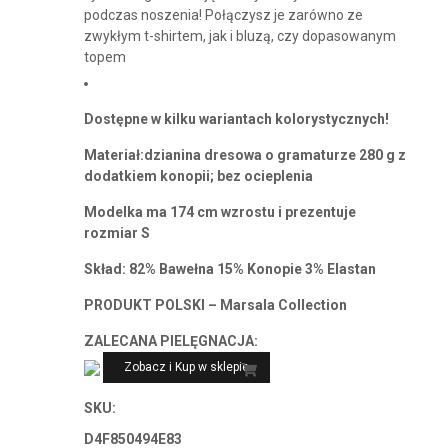
podczas noszenia! Połączysz je zarówno ze
zwykłym t-shirtem, jak i bluzą, czy dopasowanym
topem
Dostępne w kilku wariantach kolorystycznych!
Materiał:dzianina dresowa o gramaturze 280 g z
dodatkiem konopii; bez ocieplenia
Modelka ma 174 cm wzrostu i prezentuje
rozmiar S
Skład: 82% Bawełna 15% Konopie 3% Elastan
PRODUKT POLSKI – Marsala Collection
ZALECANA PIELĘGNACJA:
Zobacz i Kup w sklepie
SKU:
D4F850494E83