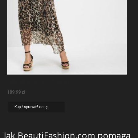
Sukienka Maxi W Panterkę
189,99
zł
Kup / sprawdź cenę
Jak BeautiFashion.com pomaga