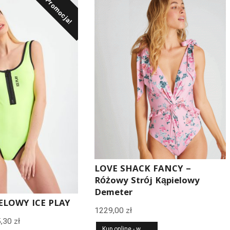
Promocja!
LOVE SHACK FANCY –
Różowy Strój Kąpielowy
Demeter
ELOWY ICE PLAY
1229,00
zł
rwotna
Aktualna
5,30
zł
Kup online - w