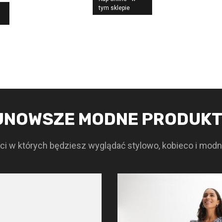
a
cena
tym sklepie
osiła:
wynosi:
,00 zł.
405,30 zł.
JNOWSZE MODNE PRODUK
i w których będziesz wyglądać stylowo, kobieco i modn