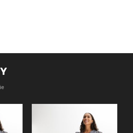
TY
ie