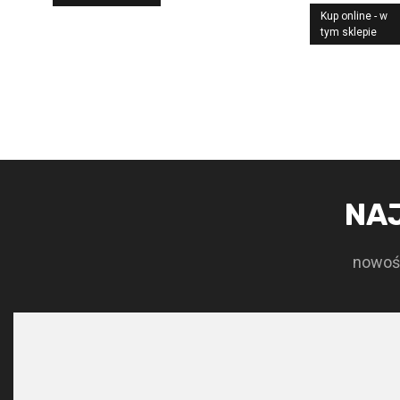
cen
Kup online - w
wyn
tym sklepie
579
NA
nowośc