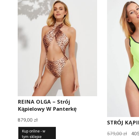
REINA OLGA – Strój
Kąpielowy W Panterkę
879,00
zł
STRÓJ KĄPI
Kup online - w
Pie
579,00
zł
40
tym sklepie