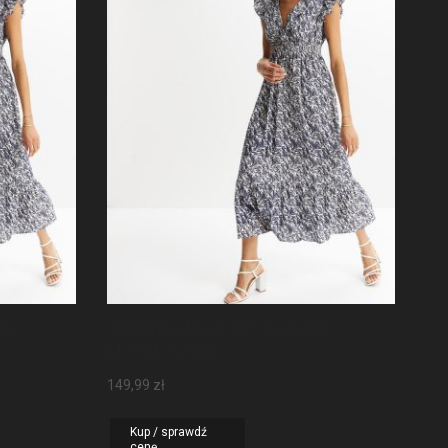
mi
Sukienka Maxi Z Rękawami
Motylkowymi
149,99
zł
Kup / sprawdź
cenę