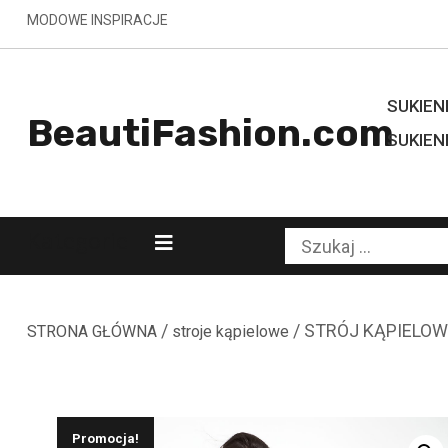
Skip
MODOWE INSPIRACJE
to
content
SUKIENK
BeautiFashion.com
SUKIEN
Kategorie
Szukaj:
/
/ STRÓJ KĄPIELO
STRONA GŁÓWNA
stroje kąpielowe
Promocja!