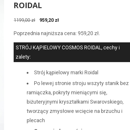
ROIDAL
Pierwotna
Aktualna
1199,00
zł
959,20
zł
cena
cena
Poprzednia najniższa cena:
959,20
zł
.
wynosiła:
wynosi:
1199,00 zł.
959,20 zł.
STRÓJ KĄPIELOWY COSMOS ROIDAL, cechy i
zalety:
Strój kąpielowy marki Roidal
Po lewej stronie stroju wszyty stanik bez
ramiączka, pokryty mieniącymi się,
biżuteryjnymi kryształkami Swarovskiego,
tworzący zmysłowe wcięcie na brzuchu i
plecach