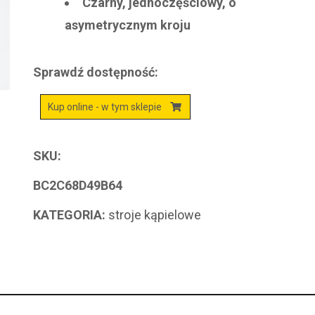
Czarny, jednoczęściowy, o
asymetrycznym kroju
Sprawdź dostępność:
Kup online - w tym sklepie
SKU:
BC2C68D49B64
KATEGORIA:
stroje kąpielowe