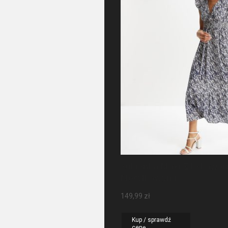
Sukienka Maxi Z Rękawa
Motylkowymi
149,99
zł
Kup / sprawdź
cenę