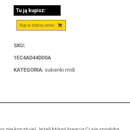
Tu ją kupisz:
Kup w dobrej cenie
SKU:
1EC4AD44DD0A
KATEGORIA:
sukienki midi
ic nie kosztuje! Jeżeli któraś kreacja Ci się spodoba