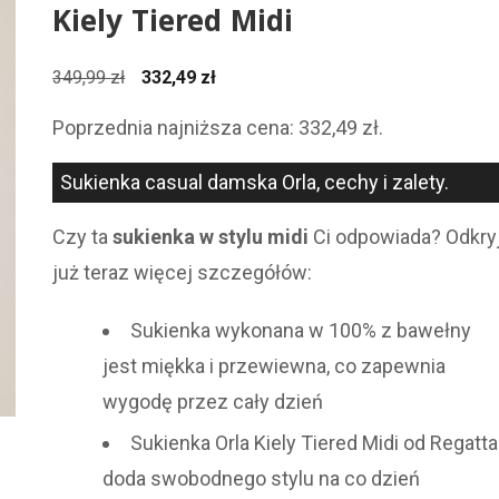
Kiely Tiered Midi
Pierwotna
Aktualna
349,99
zł
332,49
zł
cena
cena
Poprzednia najniższa cena:
332,49
zł
.
wynosiła:
wynosi:
349,99 zł.
332,49 zł.
Sukienka casual damska Orla, cechy i zalety.
Czy ta
sukienka w stylu midi
Ci odpowiada? Odkry
już teraz więcej szczegółów:
Sukienka wykonana w 100% z bawełny
jest miękka i przewiewna, co zapewnia
wygodę przez cały dzień
Sukienka Orla Kiely Tiered Midi od Regatta
doda swobodnego stylu na co dzień