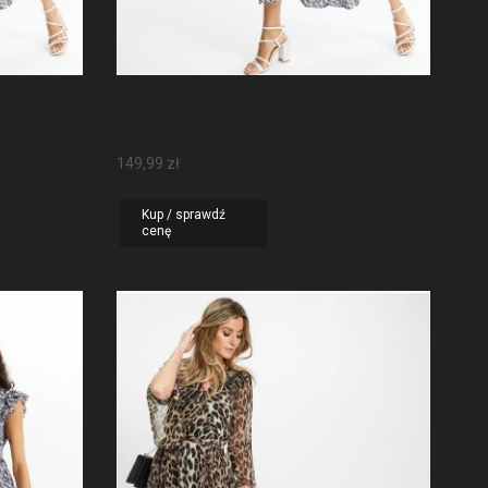
mi
Sukienka Maxi Z Rękawami
Motylkowymi
149,99
zł
Kup / sprawdź
cenę