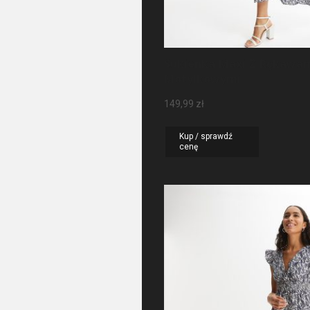
Sukienka Maxi Z Rękawa
Motylkowymi
149,99
zł
Kup / sprawdź
cenę