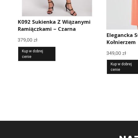
K092 Sukienka Z Wiązanymi
Ramiączkami – Czarna
Elegancka S
379,00
zł
Kołnierzem
Kup w dobrej
349,00
zł
cenie
Kup w dobrej
cenie