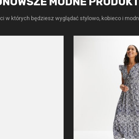
JNOWSZE MODNE PRODUK
i w których będziesz wyglądać stylowo, kobieco i modn