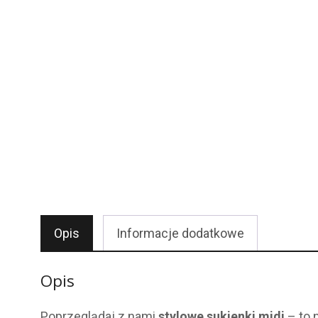
Opis
Informacje dodatkowe
Opis
Poprzeglądaj z nami
stylowe sukienki midi
– to n