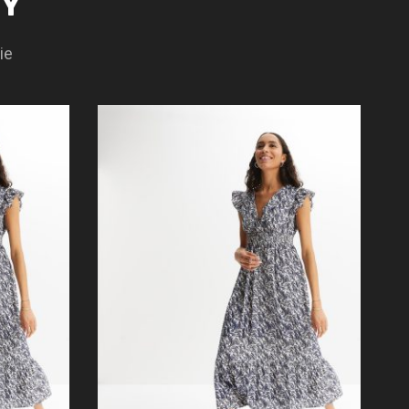
TY
ie