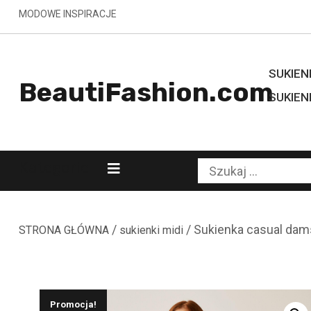
Skip
MODOWE INSPIRACJE
to
content
SUKIENK
BeautiFashion.com
SUKIEN
Kategorie
Szukaj:
/
/ Sukienka casual dams
STRONA GŁÓWNA
sukienki midi
Promocja!