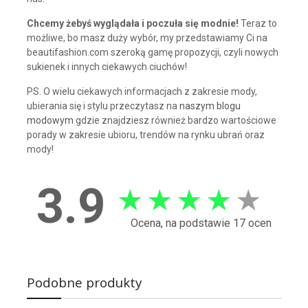
Chcemy żebyś wyglądała i poczuła się modnie!
Teraz to
możliwe, bo masz duży wybór, my przedstawiamy Ci na
beautifashion.com szeroką gamę propozycji, czyli nowych
sukienek i innych ciekawych ciuchów!
PS. O wielu ciekawych informacjach z zakresie mody,
ubierania się i stylu przeczytasz na
naszym blogu
modowym
gdzie znajdziesz również bardzo wartościowe
porady w zakresie ubioru, trendów na rynku ubrań oraz
mody!
3.9
★
★
★
★
★
Ocena, na podstawie 17 ocen
Podobne produkty