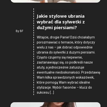
Comments :
0
8 Sierpnia 2026
Jakie stylowe ubrania
wybrać dla sylwetki z
dużymi piersiami?
By
BF
Witajcie, drogie Panie! Dziś chciałabym
porozmawiać o temacie, który dotyczy
wielu z nas – jak dobrać odpowiednie
ubrania do sylwetki z dużymi piersiami.
Często czujemy się niepewnie,
zastanawiając się, co podkreśli nasze
atuty, a jednocześnie zatuszuje
ewentualne niedoskonałości. Przedstawię
Wam kilka sprawdzonych wskazówek,
które pomogą Wam wybrać idealne
stylizacje. Wybór fasonów – klucz do
sukcesu […]