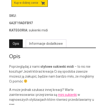
Kup w dobrej cenie
SKU:
6A2F19ADFB97
KATEGORIA:
sukienki midi
Opis
Informacje dodatkowe
Opis
Poprzeglądaj z nami
stylowe sukienki midi
– to nic nie
kosztuje! Jeżeli któraś kreacja Ci się spodoba zawsze
możesz ją zakupić, będzie nam bardzo miło, że mogliśmy
Ci pomóc
A może jednak szukasz innej kreacji? Warte
zainteresowania i przejrzenia są
mini sukienki
w
najnowszych stylizacjach które również przedstawiamy u
nas.