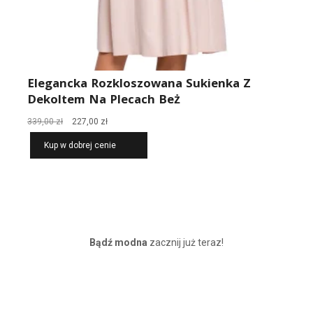
Elegancka Rozkloszowana Sukienka Z
Dekoltem Na Plecach Beż
Pierwotna
Aktualna
339,00
zł
227,00
zł
cena
cena
Kup w dobrej cenie
wynosiła:
wynosi:
339,00 zł.
227,00 zł.
Bądź modna
zacznij już teraz!