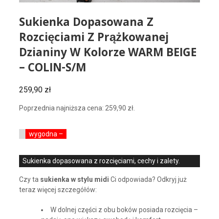
Sukienka Dopasowana Z
Rozcięciami Z Prążkowanej
Dzianiny W Kolorze WARM BEIGE
– COLIN-S/M
259,90
zł
Poprzednia najniższa cena:
259,90
zł
.
wygodna –
Sukienka dopasowana z rozcięciami, cechy i zalety.
Czy ta
sukienka w stylu midi
Ci odpowiada? Odkryj już
teraz więcej szczegółów:
W dolnej części z obu boków posiada rozcięcia –