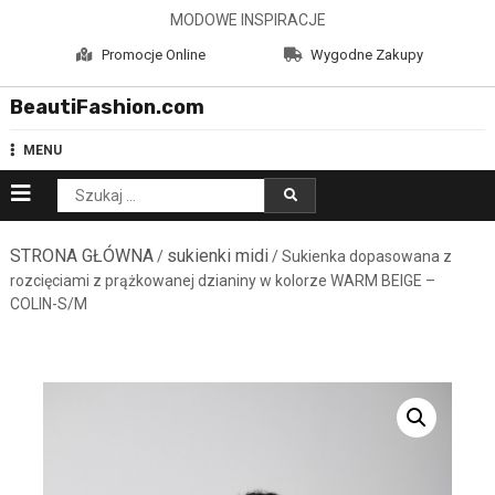
Skip
MODOWE INSPIRACJE
to
Promocje Online
Wygodne Zakupy
content
BeautiFashion.com
MENU
Szukaj:
STRONA GŁÓWNA
sukienki midi
/
/ Sukienka dopasowana z
rozcięciami z prążkowanej dzianiny w kolorze WARM BEIGE –
COLIN-S/M