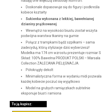
nadają one większą swobodę i komfort
Doskonale dopasowuje się do figury i podkreśla
kobiece kształty
Sukienka wykonana z lekkiej, bawełnianej
dzianiny prążkowanej
Wewnątrz na wysokości biustu został wszyta
podwójna warstwa tkaniny na gumie
Połącz z trampkami bądź szpilkami – sama
zadecyduj, którą stylizacje dziś wybierzesz!
Modelka ma 174 cm wzrostu prezentuje rozmiar S
Skład: 100% Bawełna PRODUKT POLSKI – Marsala
Collection ZALECANA PIELĘGNACJA:
Półokrągły dekolt
Minimalistyczna forma w wydaniu midi pozwala
każdej kobiecie poczuć się wyjątkowo
Model na grubych ramiączkach subtelnie
eksponuje biust i ramiona
Tu ją kupisz: