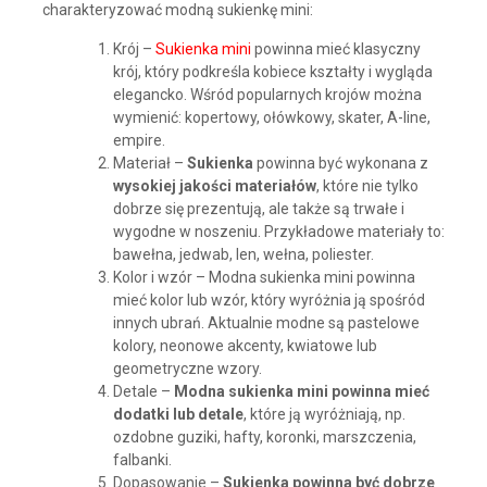
charakteryzować modną sukienkę mini:
Krój –
Sukienka mini
powinna mieć klasyczny
krój, który podkreśla kobiece kształty i wygląda
elegancko. Wśród popularnych krojów można
wymienić: kopertowy, ołówkowy, skater, A-line,
empire.
Materiał –
Sukienka
powinna być wykonana z
wysokiej jakości materiałów
, które nie tylko
dobrze się prezentują, ale także są trwałe i
wygodne w noszeniu. Przykładowe materiały to:
bawełna, jedwab, len, wełna, poliester.
Kolor i wzór – Modna sukienka mini powinna
mieć kolor lub wzór, który wyróżnia ją spośród
innych ubrań. Aktualnie modne są pastelowe
kolory, neonowe akcenty, kwiatowe lub
geometryczne wzory.
Detale –
Modna sukienka mini powinna mieć
dodatki lub detale
, które ją wyróżniają, np.
ozdobne guziki, hafty, koronki, marszczenia,
falbanki.
Dopasowanie –
Sukienka powinna być dobrze