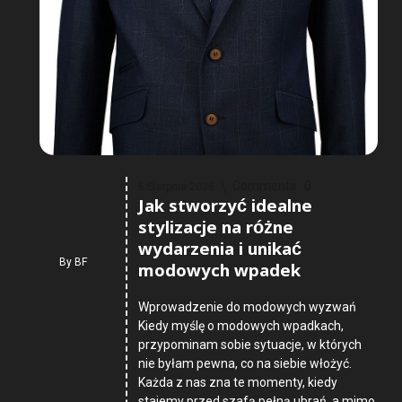
Comments :
0
6 Sierpnia 2026
Jak stworzyć idealne
stylizacje na różne
wydarzenia i unikać
By
BF
modowych wpadek
Wprowadzenie do modowych wyzwań
Kiedy myślę o modowych wpadkach,
przypominam sobie sytuacje, w których
nie byłam pewna, co na siebie włożyć.
Każda z nas zna te momenty, kiedy
stajemy przed szafą pełną ubrań, a mimo