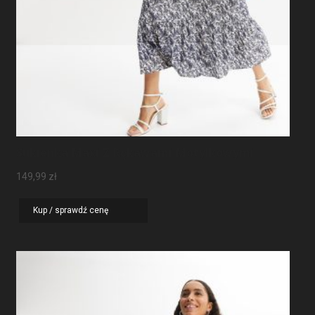
Sukienka Maxi Z Rękawami Motylkowymi
149,99
zł
Kup / sprawdź cenę