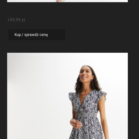
Sukienka Maxi Z Rękawami Motylkowymi
149,99
zł
Kup / sprawdź cenę