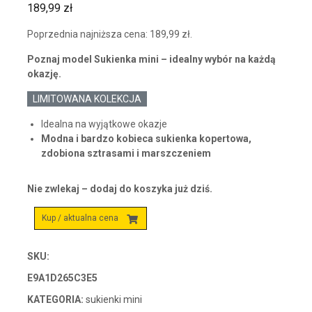
189,99
zł
Poprzednia najniższa cena:
189,99
zł
.
Poznaj model Sukienka mini – idealny wybór na każdą
okazję.
LIMITOWANA KOLEKCJA
Idealna na wyjątkowe okazje
Modna i bardzo kobieca sukienka kopertowa,
zdobiona sztrasami i marszczeniem
Nie zwlekaj – dodaj do koszyka już dziś.
Kup / aktualna cena
SKU:
E9A1D265C3E5
KATEGORIA:
sukienki mini