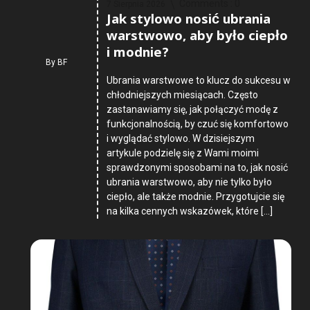
Comments :
0
7 Sierpnia 2026
Jak stylowo nosić ubrania
warstwowo, aby było ciepło
i modnie?
By
BF
Ubrania warstwowe to klucz do sukcesu w
chłodniejszych miesiącach. Często
zastanawiamy się, jak połączyć modę z
funkcjonalnością, by czuć się komfortowo
i wyglądać stylowo. W dzisiejszym
artykule podzielę się z Wami moimi
sprawdzonymi sposobami na to, jak nosić
ubrania warstwowo, aby nie tylko było
ciepło, ale także modnie. Przygotujcie się
na kilka cennych wskazówek, które […]