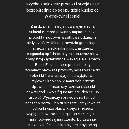
szybko znajdziesz produkt i przejdziesz
bezpośrednio do sklepu gdzie kupisz go
w atrakcyjnej cenie!
Znajdź z nami swoją nową wymarzoną
sukienkę. Przedstawiamy najmodniejsze
produkty modowe, wyjątkową odzież na
każdy dzień. Możesz sprawdzić gdzie kupisz
atrakcyjną sukienkę mini, znajdziesz
elegancką spódnicę czy zaopatrzysz się w
nowy strój kąpielowy na wakacje. Na łamach
BeautiFashion.com prezentujemy
wyselekcjonowane produkty adresowane do
kobiet które chcą wyglądać wyjątkowo,
stylowo i kobieco. Z nami dobierzesz
odpowiedni fason czy rozmiar sukienki,
nawet jeżeli Twoja figura nie jest idealna. Co
zrobić? Wystarczy sprawdzić na łamach
naszego portalu, bo tu prezentujemy również
sukienki size plus w których możesz
wyglądać swobodnie i zgrabnie. Pamiętaj o
nas i odwiedzaj nas często, bo zawsze
możesz trafić na sukienkę czy inny rodzaj