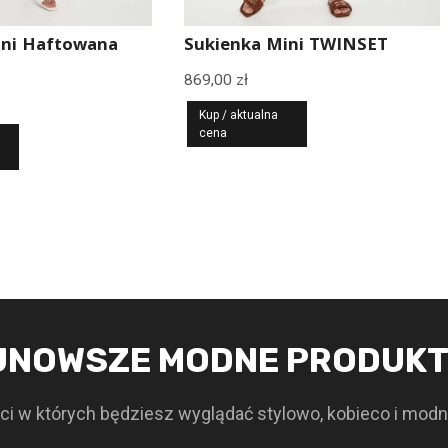
ini Haftowana
Sukienka Mini TWINSET
869,00
zł
Kup / aktualna
cena
JNOWSZE MODNE PRODUK
i w których będziesz wyglądać stylowo, kobieco i modn