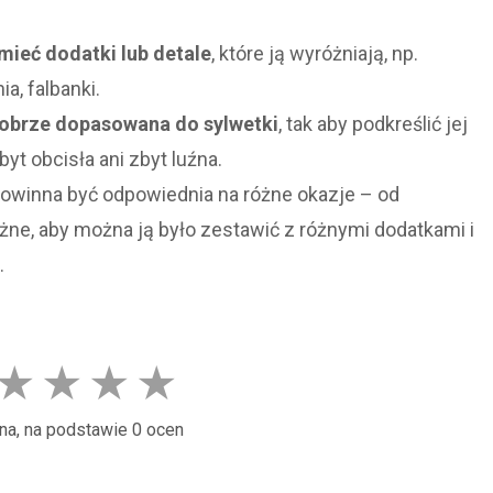
ieć dodatki lub detale
, które ją wyróżniają, np.
a, falbanki.
obrze dopasowana do sylwetki
, tak aby podkreślić jej
byt obcisła ani zbyt luźna.
owinna być odpowiednia na różne okazje – od
ne, aby można ją było zestawić z różnymi dodatkami i
.
★
★
★
★
na, na podstawie 0 ocen