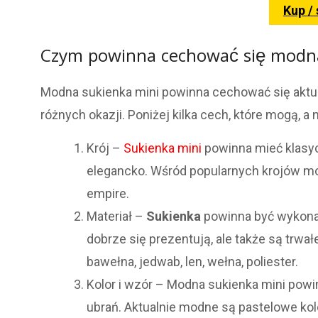
Kup /
Czym powinna cechować się modna
Modna sukienka mini powinna cechować się aktual
różnych okazji. Poniżej kilka cech, które mogą,
Krój –
Sukienka mini
powinna mieć klasycz
elegancko. Wśród popularnych krojów moż
empire.
Materiał –
Sukienka
powinna być wykon
dobrze się prezentują, ale także są trwa
bawełna, jedwab, len, wełna, poliester.
Kolor i wzór – Modna sukienka mini powin
ubrań. Aktualnie modne są pastelowe ko