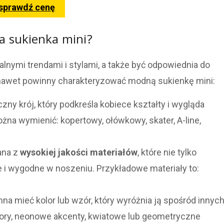
 sprawdź cenę
 sukienka mini?
nymi trendami i stylami, a także być odpowiednia do
 a nawet powinny charakteryzować modną sukienkę mini:
ny krój, który podkreśla kobiece kształty i wygląda
na wymienić: kopertowy, ołówkowy, skater, A-line,
ana z
wysokiej jakości materiałów
, które nie tylko
łe i wygodne w noszeniu. Przykładowe materiały to:
na mieć kolor lub wzór, który wyróżnia ją spośród innyc
lory, neonowe akcenty, kwiatowe lub geometryczne