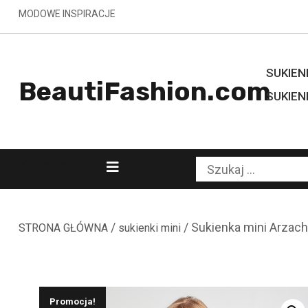
Skip
MODOWE INSPIRACJE
to
content
SUKIENK
BeautiFashion.com
SUKIEN
Kategorie
Szukaj:
/
/ Sukienka mini Arzac
STRONA GŁÓWNA
sukienki mini
Promocja!