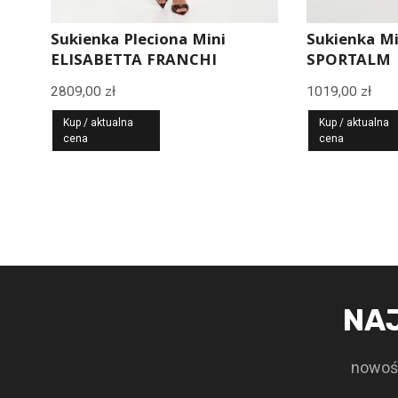
Sukienka Pleciona Mini
Sukienka M
ELISABETTA FRANCHI
SPORTALM
2809,00
zł
1019,00
zł
Kup / aktualna
Kup / aktualna
cena
cena
NA
nowośc