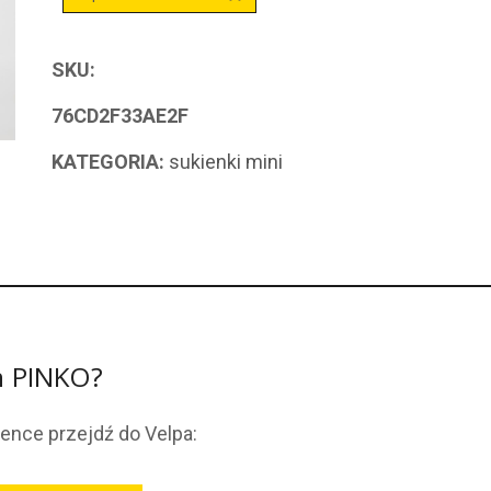
SKU:
76CD2F33AE2F
KATEGORIA:
sukienki mini
h PINKO?
ience przejdź do Velpa: