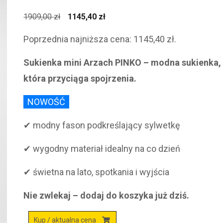
Pierwotna
Aktualna
1909,00
zł
1145,40
zł
cena
cena
Poprzednia najniższa cena:
1145,40
zł
.
wynosiła:
wynosi:
1909,00 zł.
1145,40 zł.
Sukienka mini Arzach PINKO – modna sukienka,
która przyciąga spojrzenia.
NOWOŚĆ
✔ modny fason podkreślający sylwetkę
✔ wygodny materiał idealny na co dzień
✔ świetna na lato, spotkania i wyjścia
Nie zwlekaj – dodaj do koszyka już dziś.
Kup / aktualna cena