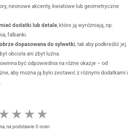
lory, neonowe akcenty, kwiatowe lub geometryczne
ieć dodatki lub detale
, które ją wyróżniają, np.
a, falbanki.
obrze dopasowana do sylwetki
, tak aby podkreślić jej
byt obcisła ani zbyt luźna.
owinna być odpowiednia na różne okazje – od
ne, aby można ją było zestawić z różnymi dodatkami i
.
★
★
★
★
na, na podstawie 0 ocen