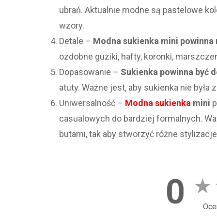
ubrań. Aktualnie modne są pastelowe ko
wzory.
Detale –
Modna sukienka mini powinna m
ozdobne guziki, hafty, koronki, marszczeni
Dopasowanie –
Sukienka powinna być d
atuty. Ważne jest, aby sukienka nie była z
Uniwersalność –
Modna sukienka
mini
p
casualowych do bardziej formalnych. Waż
butami, tak aby stworzyć różne stylizacje
0
★
Oce