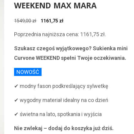
WEEKEND MAX MARA
Pierwotna
Aktualna
1549,00
zł
1161,75
zł
cena
cena
Poprzednia najniższa cena:
1161,75
zł
.
wynosiła:
wynosi:
1549,00 zł.
1161,75 zł.
Szukasz czegoś wyjątkowego? Sukienka mini
Curvone WEEKEND spełni Twoje oczekiwania.
NOWOŚĆ
✔ modny fason podkreślający sylwetkę
✔ wygodny materiał idealny na co dzień
✔ świetna na lato, spotkania i wyjścia
Nie zwlekaj – dodaj do koszyka już dziś.