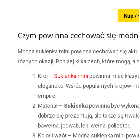
Kup /
Czym powinna cechować się modna
Modna sukienka mini powinna cechować się aktual
różnych okazji. Poniżej kilka cech, które mogą,
Krój –
Sukienka mini
powinna mieć klasycz
elegancko. Wśród popularnych krojów moż
empire.
Materiał –
Sukienka
powinna być wykon
dobrze się prezentują, ale także są trwa
bawełna, jedwab, len, wełna, poliester.
Kolor i wzór – Modna sukienka mini powin