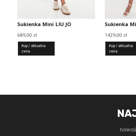
Sukienka Mini LIU JO
Sukienka M
689,00
zł
1429,00
zł
Kup / aktualna
Kup / aktualna
cena
cena
NA
nowośc