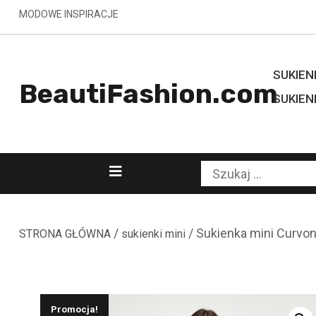
Skip
MODOWE INSPIRACJE
to
content
SUKIENK
BeautiFashion.com
SUKIEN
Kategorie
Szukaj:
/
/ Sukienka mini Cur
STRONA GŁÓWNA
sukienki mini
Promocja!