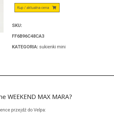
Kup / aktualna cena
SKU:
FF6B96C48CA3
KATEGORIA:
sukienki mini
rvone WEEKEND MAX MARA?
ience przejdź do Velpa: