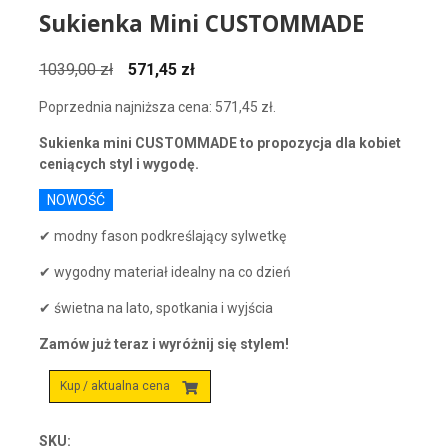
Sukienka Mini CUSTOMMADE
Pierwotna
Aktualna
1039,00
zł
571,45
zł
cena
cena
Poprzednia najniższa cena:
571,45
zł
.
wynosiła:
wynosi:
1039,00 zł.
571,45 zł.
Sukienka mini CUSTOMMADE to propozycja dla kobiet
ceniących styl i wygodę.
NOWOŚĆ
✔ modny fason podkreślający sylwetkę
✔ wygodny materiał idealny na co dzień
✔ świetna na lato, spotkania i wyjścia
Zamów już teraz i wyróżnij się stylem!
Kup / aktualna cena
SKU: