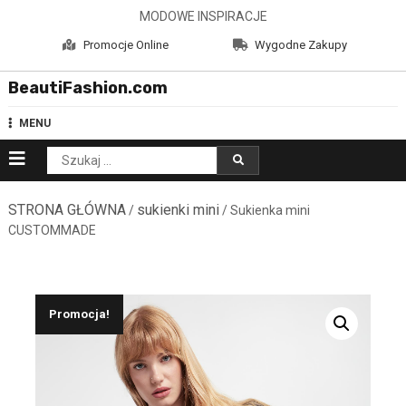
Skip
MODOWE INSPIRACJE
to
Promocje Online
Wygodne Zakupy
content
BeautiFashion.com
MENU
Szukaj:
STRONA GŁÓWNA
sukienki mini
/
/ Sukienka mini
CUSTOMMADE
Promocja!