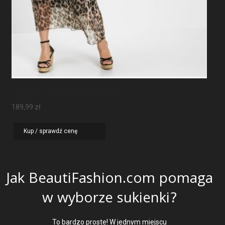
Sukienka Maxi W Panterkę
189,99
zł
Kup / sprawdź cenę
Jak BeautiFashion.com pomaga
w wyborze sukienki?
To bardzo proste! W jednym miejscu