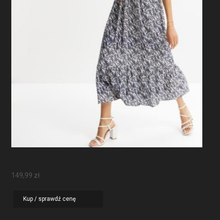
Sukienka Maxi Z Rękawami Motylkowymi
149,99
zł
Kup / sprawdź cenę