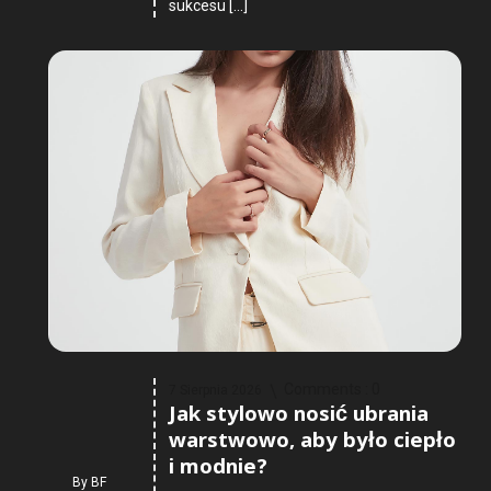
sukcesu […]
Comments :
0
7 Sierpnia 2026
Jak stylowo nosić ubrania
warstwowo, aby było ciepło
i modnie?
By
BF