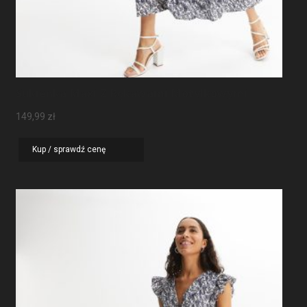
Sukienka Maxi Z Rękawami Motylkowymi
149,99
zł
Kup / sprawdź cenę