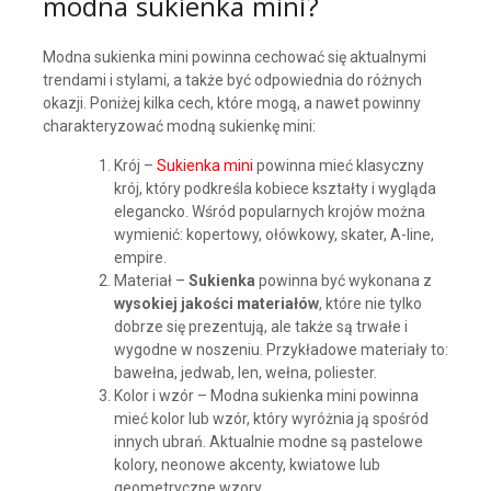
modna sukienka mini?
Modna sukienka mini powinna cechować się aktualnymi
trendami i stylami, a także być odpowiednia do różnych
okazji. Poniżej kilka cech, które mogą, a nawet powinny
charakteryzować modną sukienkę mini:
Krój –
Sukienka mini
powinna mieć klasyczny
krój, który podkreśla kobiece kształty i wygląda
elegancko. Wśród popularnych krojów można
wymienić: kopertowy, ołówkowy, skater, A-line,
empire.
Materiał –
Sukienka
powinna być wykonana z
wysokiej jakości materiałów
, które nie tylko
dobrze się prezentują, ale także są trwałe i
wygodne w noszeniu. Przykładowe materiały to:
bawełna, jedwab, len, wełna, poliester.
Kolor i wzór – Modna sukienka mini powinna
mieć kolor lub wzór, który wyróżnia ją spośród
innych ubrań. Aktualnie modne są pastelowe
kolory, neonowe akcenty, kwiatowe lub
geometryczne wzory.