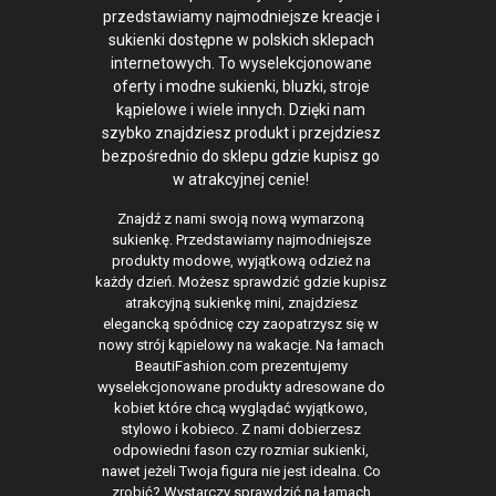
przedstawiamy najmodniejsze kreacje i
sukienki dostępne w polskich sklepach
internetowych. To wyselekcjonowane
oferty i modne sukienki, bluzki, stroje
kąpielowe i wiele innych. Dzięki nam
szybko znajdziesz produkt i przejdziesz
bezpośrednio do sklepu gdzie kupisz go
w atrakcyjnej cenie!
Znajdź z nami swoją nową wymarzoną
sukienkę. Przedstawiamy najmodniejsze
produkty modowe, wyjątkową odzież na
każdy dzień. Możesz sprawdzić gdzie kupisz
atrakcyjną sukienkę mini, znajdziesz
elegancką spódnicę czy zaopatrzysz się w
nowy strój kąpielowy na wakacje. Na łamach
BeautiFashion.com prezentujemy
wyselekcjonowane produkty adresowane do
kobiet które chcą wyglądać wyjątkowo,
stylowo i kobieco. Z nami dobierzesz
odpowiedni fason czy rozmiar sukienki,
nawet jeżeli Twoja figura nie jest idealna. Co
zrobić? Wystarczy sprawdzić na łamach