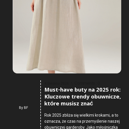
Comments :
0
4 Sierpnia 2026
Must-have buty na 2025 rok:
Kluczowe trendy obuwnicze,
które musisz znać
By
BF
Rok 2025 zbliża się wielkimi krokami, a to
oznacza, że czas na przemyślenie naszej
obuwniczej garderoby. Jako miłośniczka