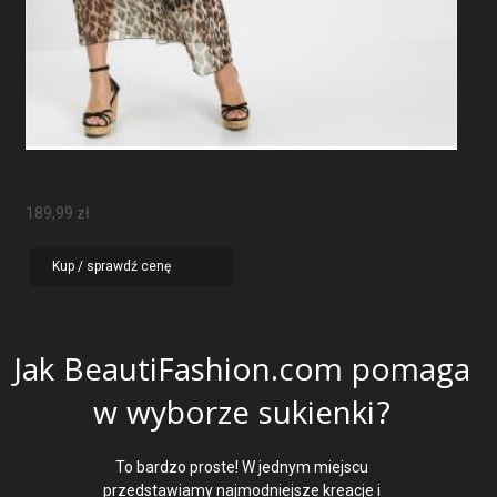
Sukienka Maxi W Panterkę
189,99
zł
Kup / sprawdź cenę
Jak BeautiFashion.com pomaga
w wyborze sukienki?
To bardzo proste! W jednym miejscu
przedstawiamy najmodniejsze kreacje i