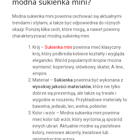
modna sukienka mini?
Modna sukienka mini powinna cechować się aktualnymi
trendami i stylami, a także być odpowiednia do różnych
okazji. Poniżej kilka cech, które mogą, a nawet powinny
charakteryzować modną sukienkę mini:
Krój –
Sukienka mini
powinna mieć klasyczny
krój, który podkreśla kobiece kształty i wygląda
elegancko. Wśród popularnych krojów można
wymienić: kopertowy, ołówkowy, skater, A-line,
empire.
Materiał –
Sukienka
powinna być wykonana z
wysokiej jakości materiałów
, które nie tylko
dobrze się prezentują, ale także są trwałe i
wygodne w noszeniu. Przykładowe materiały to:
bawełna, jedwab, len, wełna, poliester.
Kolor i wzór – Modna sukienka mini powinna
mieć kolor lub wzór, który wyróżnia ją spośród
innych ubrań. Aktualnie modne są pastelowe
kolory, neonowe akcenty, kwiatowe lub
geometryczne wzory.