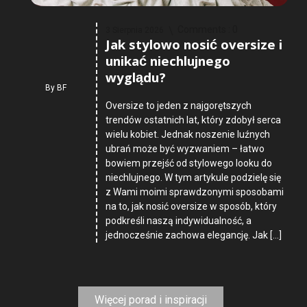
Comments :
0
3 Sierpnia 2026
Jak stylowo nosić oversize i
unikać niechlujnego
wyglądu?
By
BF
Oversize to jeden z najgorętszych
trendów ostatnich lat, który zdobył serca
wielu kobiet. Jednak noszenie luźnych
ubrań może być wyzwaniem – łatwo
bowiem przejść od stylowego looku do
niechlujnego. W tym artykule podzielę się
z Wami moimi sprawdzonymi sposobami
na to, jak nosić oversize w sposób, który
podkreśli naszą indywidualność, a
jednocześnie zachowa elegancję. Jak […]
Więcej porad i inspiracji