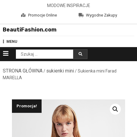
Skip
MODOWE INSPIRACJE
to
Promocje Online
Wygodne Zakupy
content
BeautiFashion.com
MENU
Szukaj:
STRONA GŁÓWNA
sukienki mini
/
/ Sukienka mini Farad
MARELLA
Promocja!