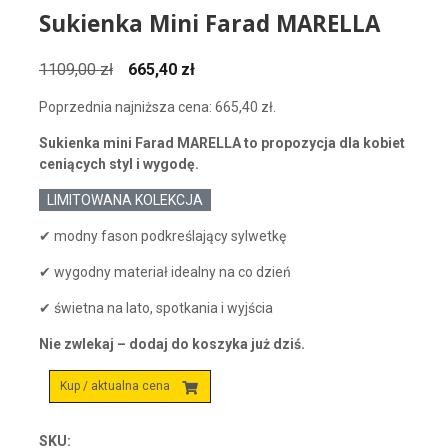
Sukienka Mini Farad MARELLA
Pierwotna
Aktualna
1109,00
zł
665,40
zł
cena
cena
Poprzednia najniższa cena:
665,40
zł
.
wynosiła:
wynosi:
1109,00 zł.
665,40 zł.
Sukienka mini Farad MARELLA to propozycja dla kobiet
ceniących styl i wygodę.
LIMITOWANA KOLEKCJA
✔ modny fason podkreślający sylwetkę
✔ wygodny materiał idealny na co dzień
✔ świetna na lato, spotkania i wyjścia
Nie zwlekaj – dodaj do koszyka już dziś.
Kup / aktualna cena
SKU: