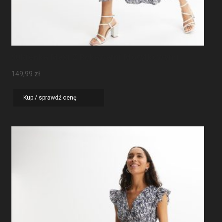
Sukienka Maxi Z Rękawami Motylkowymi
149,99
zł
Kup / sprawdź cenę