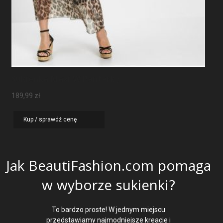
Sukienka Maxi W Panterkę
189,99
zł
Kup / sprawdź cenę
Jak BeautiFashion.com pomaga
w wyborze sukienki?
To bardzo proste! W jednym miejscu
przedstawiamy najmodniejsze kreacje i