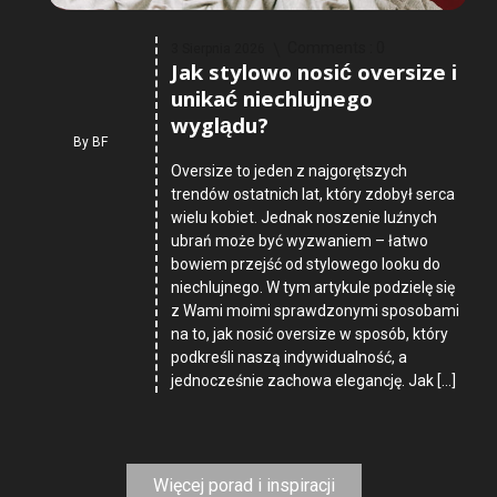
Comments :
0
3 Sierpnia 2026
Jak stylowo nosić oversize i
unikać niechlujnego
wyglądu?
By
BF
Oversize to jeden z najgorętszych
trendów ostatnich lat, który zdobył serca
wielu kobiet. Jednak noszenie luźnych
ubrań może być wyzwaniem – łatwo
bowiem przejść od stylowego looku do
niechlujnego. W tym artykule podzielę się
z Wami moimi sprawdzonymi sposobami
na to, jak nosić oversize w sposób, który
podkreśli naszą indywidualność, a
jednocześnie zachowa elegancję. Jak […]
Więcej porad i inspiracji