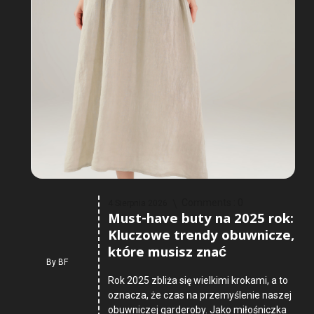
Comments :
0
4 Sierpnia 2026
Must-have buty na 2025 rok:
Kluczowe trendy obuwnicze,
które musisz znać
By
BF
Rok 2025 zbliża się wielkimi krokami, a to
oznacza, że czas na przemyślenie naszej
obuwniczej garderoby. Jako miłośniczka