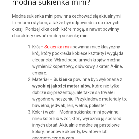
modna sukienka mini?
Modna sukienka mini powinna cechować się aktualnymi
trendami i stylami, a także być odpowiednia do różnych
okazji. Poniżej kilka cech, które mogą, a nawet powinny
charakteryzować modną sukienkę mini:
Krój –
Sukienka mini
powinna mieć klasyczny
krój, który podkreśla kobiece kształty i wygląda
elegancko. Wśród popularnych krojów można
wymienić: kopertowy, ołówkowy, skater, A-line,
empire.
Materiał –
Sukienka
powinna być wykonana z
wysokiej jakości materiałów
, które nie tylko
dobrze się prezentują, ale także są trwałe i
wygodne w noszeniu. Przykładowe materiały to:
bawełna, jedwab, len, wełna, poliester.
Kolor i wzór – Modna sukienka mini powinna
mieć kolor lub wzór, który wyróżnia ją spośród
innych ubrań. Aktualnie modne są pastelowe
kolory, neonowe akcenty, kwiatowe lub
geometryczne wzory.