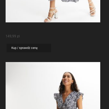
Sukienka Maxi Z Rękawami Motylkowymi
149,99
zł
Kup / sprawdź cenę