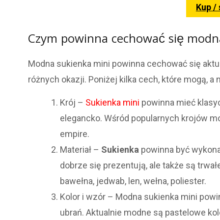
Kup /
Czym powinna cechować się modna
Modna sukienka mini powinna cechować się aktual
różnych okazji. Poniżej kilka cech, które mogą,
Krój –
Sukienka mini
powinna mieć klasycz
elegancko. Wśród popularnych krojów moż
empire.
Materiał –
Sukienka
powinna być wykon
dobrze się prezentują, ale także są trwa
bawełna, jedwab, len, wełna, poliester.
Kolor i wzór – Modna sukienka mini powin
ubrań. Aktualnie modne są pastelowe ko