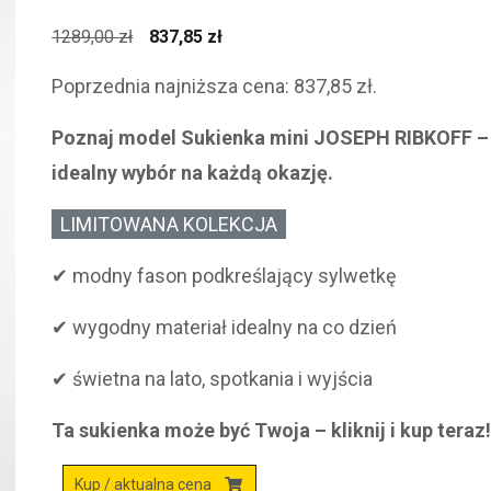
Pierwotna
Aktualna
1289,00
zł
837,85
zł
cena
cena
Poprzednia najniższa cena:
837,85
zł
.
wynosiła:
wynosi:
1289,00 zł.
837,85 zł.
Poznaj model Sukienka mini JOSEPH RIBKOFF –
idealny wybór na każdą okazję.
LIMITOWANA KOLEKCJA
✔ modny fason podkreślający sylwetkę
✔ wygodny materiał idealny na co dzień
✔ świetna na lato, spotkania i wyjścia
Ta sukienka może być Twoja – kliknij i kup teraz
Kup / aktualna cena