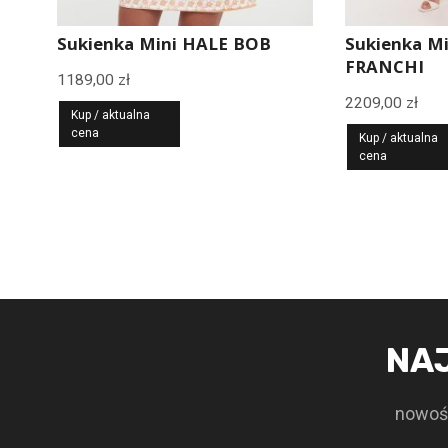
Sukienka Mini HALE BOB
Sukienka M
FRANCHI
1189,00
zł
2209,00
zł
Kup / aktualna
cena
Kup / aktualna
cena
NA
nowośc