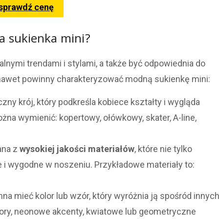
 sprawdź cenę
 sukienka mini?
nymi trendami i stylami, a także być odpowiednia do
 a nawet powinny charakteryzować modną sukienkę mini:
ny krój, który podkreśla kobiece kształty i wygląda
na wymienić: kopertowy, ołówkowy, skater, A-line,
ana z
wysokiej jakości materiałów
, które nie tylko
łe i wygodne w noszeniu. Przykładowe materiały to:
na mieć kolor lub wzór, który wyróżnia ją spośród innyc
lory, neonowe akcenty, kwiatowe lub geometryczne