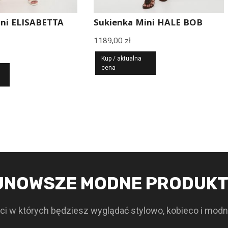
ini ELISABETTA
Sukienka Mini HALE BOB
1189,00
zł
Kup / aktualna
cena
JNOWSZE MODNE PRODUK
i w których będziesz wyglądać stylowo, kobieco i modn