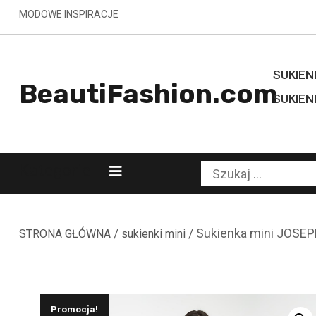
Skip
MODOWE INSPIRACJE
to
content
SUKIENK
BeautiFashion.com
SUKIEN
Kategorie
Szukaj:
/
/ Sukienka mini JOSE
STRONA GŁÓWNA
sukienki mini
Promocja!