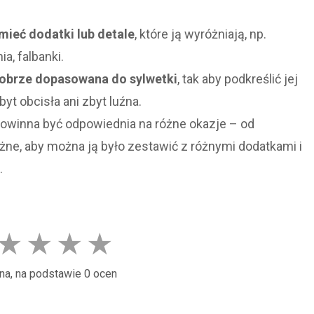
ieć dodatki lub detale
, które ją wyróżniają, np.
a, falbanki.
obrze dopasowana do sylwetki
, tak aby podkreślić jej
byt obcisła ani zbyt luźna.
owinna być odpowiednia na różne okazje – od
ne, aby można ją było zestawić z różnymi dodatkami i
.
★
★
★
★
na, na podstawie 0 ocen