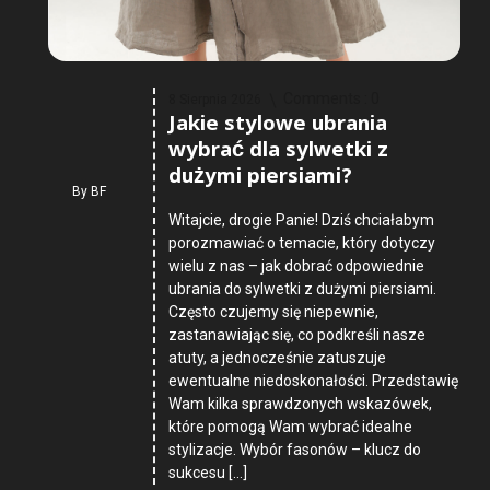
Comments :
0
8 Sierpnia 2026
Jakie stylowe ubrania
wybrać dla sylwetki z
dużymi piersiami?
By
BF
Witajcie, drogie Panie! Dziś chciałabym
porozmawiać o temacie, który dotyczy
wielu z nas – jak dobrać odpowiednie
ubrania do sylwetki z dużymi piersiami.
Często czujemy się niepewnie,
zastanawiając się, co podkreśli nasze
atuty, a jednocześnie zatuszuje
ewentualne niedoskonałości. Przedstawię
Wam kilka sprawdzonych wskazówek,
które pomogą Wam wybrać idealne
stylizacje. Wybór fasonów – klucz do
sukcesu […]