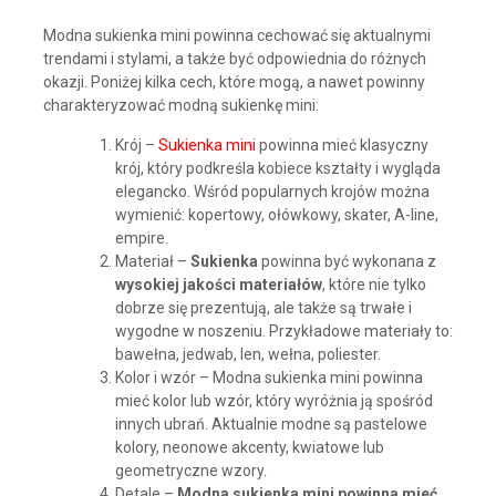
Modna sukienka mini powinna cechować się aktualnymi
trendami i stylami, a także być odpowiednia do różnych
okazji. Poniżej kilka cech, które mogą, a nawet powinny
charakteryzować modną sukienkę mini:
Krój –
Sukienka mini
powinna mieć klasyczny
krój, który podkreśla kobiece kształty i wygląda
elegancko. Wśród popularnych krojów można
wymienić: kopertowy, ołówkowy, skater, A-line,
empire.
Materiał –
Sukienka
powinna być wykonana z
wysokiej jakości materiałów
, które nie tylko
dobrze się prezentują, ale także są trwałe i
wygodne w noszeniu. Przykładowe materiały to:
bawełna, jedwab, len, wełna, poliester.
Kolor i wzór – Modna sukienka mini powinna
mieć kolor lub wzór, który wyróżnia ją spośród
innych ubrań. Aktualnie modne są pastelowe
kolory, neonowe akcenty, kwiatowe lub
geometryczne wzory.
Detale –
Modna sukienka mini powinna mieć