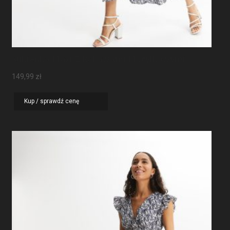
Sukienka Maxi Z Rękawami Motylkowymi
149,99
zł
Kup / sprawdź cenę