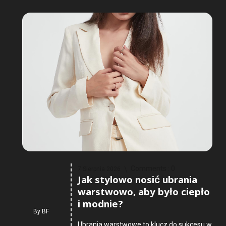
Comments :
0
7 Sierpnia 2026
Jak stylowo nosić ubrania
warstwowo, aby było ciepło
i modnie?
By
BF
Ubrania warstwowe to klucz do sukcesu w