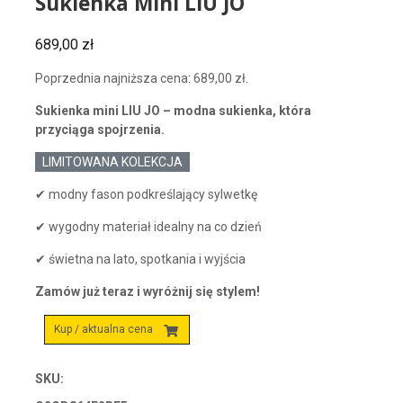
Sukienka Mini LIU JO
689,00
zł
Poprzednia najniższa cena:
689,00
zł
.
Sukienka mini LIU JO – modna sukienka, która
przyciąga spojrzenia.
LIMITOWANA KOLEKCJA
✔ modny fason podkreślający sylwetkę
✔ wygodny materiał idealny na co dzień
✔ świetna na lato, spotkania i wyjścia
Zamów już teraz i wyróżnij się stylem!
Kup / aktualna cena
SKU: