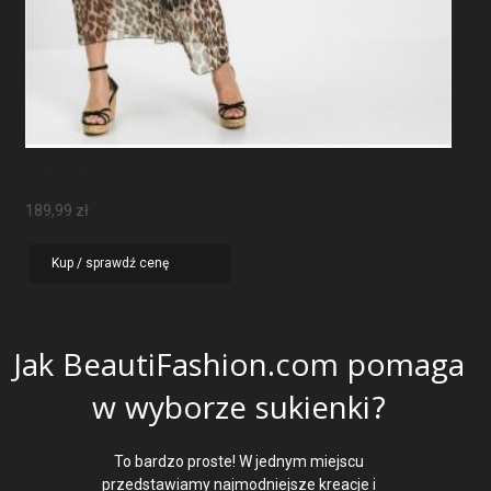
Sukienka Maxi W Panterkę
189,99
zł
Kup / sprawdź cenę
Jak BeautiFashion.com pomaga
w wyborze sukienki?
To bardzo proste! W jednym miejscu
przedstawiamy najmodniejsze kreacje i