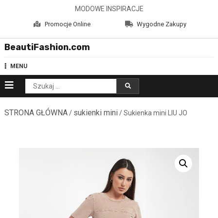
Skip
MODOWE INSPIRACJE
to
Promocje Online
Wygodne Zakupy
content
BeautiFashion.com
MENU
Szukaj:
STRONA GŁÓWNA
sukienki mini
/
/ Sukienka mini LIU JO