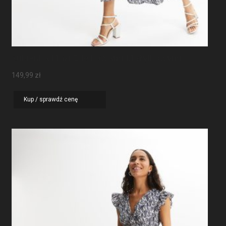
Sukienka Maxi Z Rękawami Motylkowymi
149,99
zł
Kup / sprawdź cenę