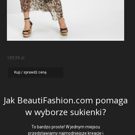
Sukienka Maxi W Panterkę
189,99
zł
Kup / sprawdź cenę
Jak BeautiFashion.com pomaga
w wyborze sukienki?
To bardzo proste! W jednym miejscu
przedstawiamy najmodniejsze kreacje i