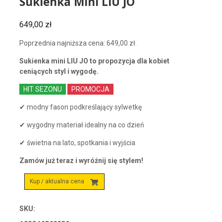
Sukienka Mini LIU JO
649,00
zł
Poprzednia najniższa cena:
649,00
zł
.
Sukienka mini LIU JO to propozycja dla kobiet
ceniących styl i wygodę.
HIT SEZONU
PROMOCJA
✔ modny fason podkreślający sylwetkę
✔ wygodny materiał idealny na co dzień
✔ świetna na lato, spotkania i wyjścia
Zamów już teraz i wyróżnij się stylem!
Kup / aktualna cena
SKU: