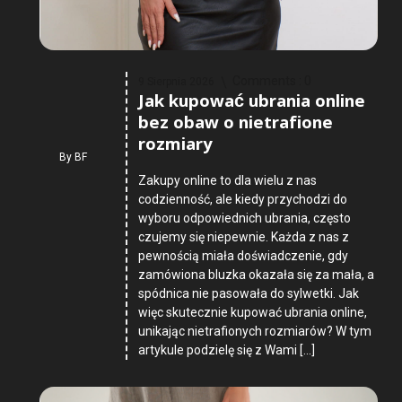
Comments :
0
9 Sierpnia 2026
Jak kupować ubrania online
bez obaw o nietrafione
rozmiary
By
BF
Zakupy online to dla wielu z nas
codzienność, ale kiedy przychodzi do
wyboru odpowiednich ubrania, często
czujemy się niepewnie. Każda z nas z
pewnością miała doświadczenie, gdy
zamówiona bluzka okazała się za mała, a
spódnica nie pasowała do sylwetki. Jak
więc skutecznie kupować ubrania online,
unikając nietrafionych rozmiarów? W tym
artykule podzielę się z Wami […]