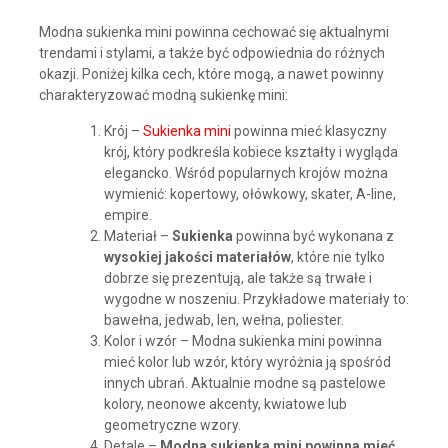
Modna sukienka mini powinna cechować się aktualnymi
trendami i stylami, a także być odpowiednia do różnych
okazji. Poniżej kilka cech, które mogą, a nawet powinny
charakteryzować modną sukienkę mini:
Krój –
Sukienka mini
powinna mieć klasyczny
krój, który podkreśla kobiece kształty i wygląda
elegancko. Wśród popularnych krojów można
wymienić: kopertowy, ołówkowy, skater, A-line,
empire.
Materiał –
Sukienka
powinna być wykonana z
wysokiej jakości materiałów
, które nie tylko
dobrze się prezentują, ale także są trwałe i
wygodne w noszeniu. Przykładowe materiały to:
bawełna, jedwab, len, wełna, poliester.
Kolor i wzór – Modna sukienka mini powinna
mieć kolor lub wzór, który wyróżnia ją spośród
innych ubrań. Aktualnie modne są pastelowe
kolory, neonowe akcenty, kwiatowe lub
geometryczne wzory.
Detale –
Modna sukienka mini powinna mieć