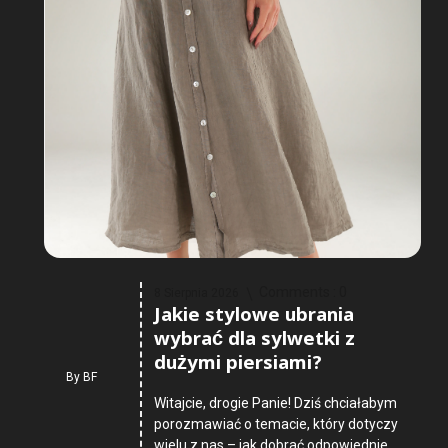
Comments :
0
8 Sierpnia 2026
Jakie stylowe ubrania
wybrać dla sylwetki z
dużymi piersiami?
By
BF
Witajcie, drogie Panie! Dziś chciałabym
porozmawiać o temacie, który dotyczy
wielu z nas – jak dobrać odpowiednie