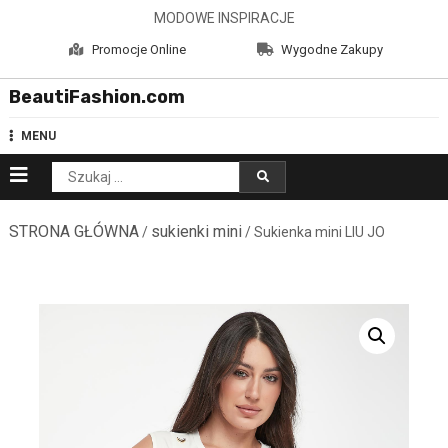
Skip
MODOWE INSPIRACJE
to
Promocje Online
Wygodne Zakupy
content
BeautiFashion.com
MENU
Szukaj:
STRONA GŁÓWNA
sukienki mini
/
/ Sukienka mini LIU JO