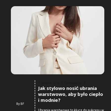
Comments :
0
7 Sierpnia 2026
Jak stylowo nosić ubrania
warstwowo, aby było ciepło
i modnie?
By
BF
Ubrania warstwowe to klucz do sukcesu w