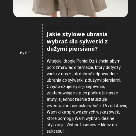
Comments :
0
8 Sierpnia 2026
Jakie stylowe ubrania
wybrać dla sylwetki z
dużymi piersiami?
By
BF
Witajcie, drogie Panie! Dziś chciałabym
porozmawiać o temacie, który dotyczy
wielu z nas – jak dobrać odpowiednie
ubrania do sylwetki z dużymi piersiami.
Często czujemy się niepewnie,
zastanawiając się, co podkreśli nasze
atuty, a jednocześnie zatuszuje
ewentualne niedoskonałości. Przedstawię
Wam kilka sprawdzonych wskazówek,
które pomogą Wam wybrać idealne
stylizacje. Wybór fasonów – klucz do
sukcesu […]