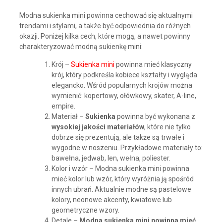
Modna sukienka mini powinna cechować się aktualnymi
trendami i stylami, a także być odpowiednia do różnych
okazji. Poniżej kilka cech, które mogą, a nawet powinny
charakteryzować modną sukienkę mini:
Krój –
Sukienka mini
powinna mieć klasyczny
krój, który podkreśla kobiece kształty i wygląda
elegancko. Wśród popularnych krojów można
wymienić: kopertowy, ołówkowy, skater, A-line,
empire.
Materiał –
Sukienka
powinna być wykonana z
wysokiej jakości materiałów
, które nie tylko
dobrze się prezentują, ale także są trwałe i
wygodne w noszeniu. Przykładowe materiały to:
bawełna, jedwab, len, wełna, poliester.
Kolor i wzór – Modna sukienka mini powinna
mieć kolor lub wzór, który wyróżnia ją spośród
innych ubrań. Aktualnie modne są pastelowe
kolory, neonowe akcenty, kwiatowe lub
geometryczne wzory.
Detale –
Modna sukienka mini powinna mieć