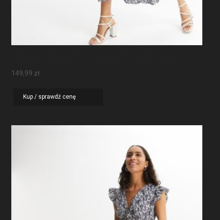
Sukienka Maxi Z Rękawami Motylkowymi
149,99
zł
Kup / sprawdź cenę