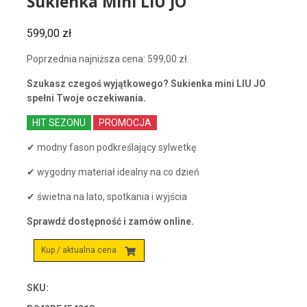
Sukienka Mini LIU JO
599,00
zł
Poprzednia najniższa cena:
599,00
zł
.
Szukasz czegoś wyjątkowego? Sukienka mini LIU JO
spełni Twoje oczekiwania.
HIT SEZONU
PROMOCJA
✔ modny fason podkreślający sylwetkę
✔ wygodny materiał idealny na co dzień
✔ świetna na lato, spotkania i wyjścia
Sprawdź dostępność i zamów online.
Kup / aktualna cena
SKU: