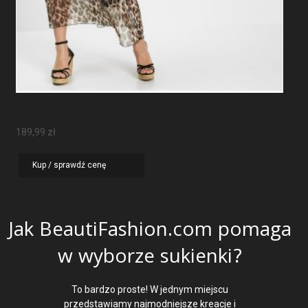
Sukienka Maxi W Panterkę
189,99
zł
Kup / sprawdź cenę
Jak BeautiFashion.com pomaga
w wyborze sukienki?
To bardzo proste! W jednym miejscu
przedstawiamy najmodniejsze kreacje i