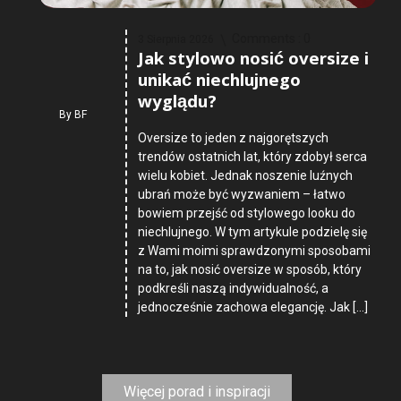
Comments :
0
3 Sierpnia 2026
Jak stylowo nosić oversize i
unikać niechlujnego
wyglądu?
By
BF
Oversize to jeden z najgorętszych
trendów ostatnich lat, który zdobył serca
wielu kobiet. Jednak noszenie luźnych
ubrań może być wyzwaniem – łatwo
bowiem przejść od stylowego looku do
niechlujnego. W tym artykule podzielę się
z Wami moimi sprawdzonymi sposobami
na to, jak nosić oversize w sposób, który
podkreśli naszą indywidualność, a
jednocześnie zachowa elegancję. Jak […]
Więcej porad i inspiracji