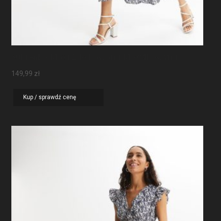
Sukienka Maxi Z Rękawami Motylkowymi
149,99
zł
Kup / sprawdź cenę