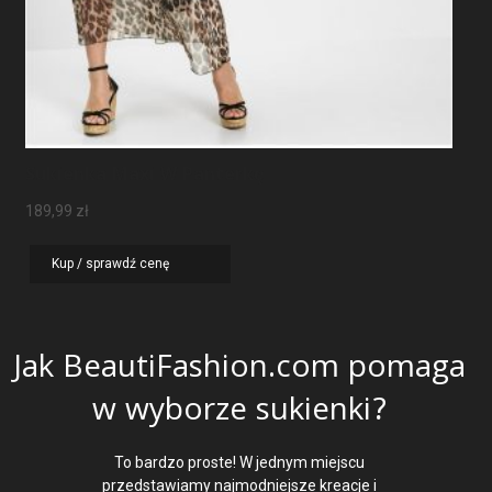
Sukienka Maxi W Panterkę
189,99
zł
Kup / sprawdź cenę
Jak BeautiFashion.com pomaga
w wyborze sukienki?
To bardzo proste! W jednym miejscu
przedstawiamy najmodniejsze kreacje i