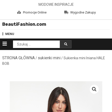
Skip
MODOWE INSPIRACJE
to
Promocje Online
Wygodne Zakupy
content
BeautiFashion.com
MENU
Szukaj:
STRONA GŁÓWNA
sukienki mini
/
/ Sukienka mini lniana HALE
BOB