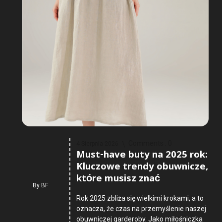
Comments :
0
4 Sierpnia 2026
Must-have buty na 2025 rok:
Kluczowe trendy obuwnicze,
które musisz znać
By
BF
Rok 2025 zbliża się wielkimi krokami, a to
oznacza, że czas na przemyślenie naszej
obuwniczej garderoby. Jako miłośniczka