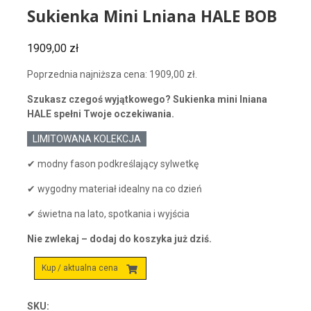
Sukienka Mini Lniana HALE BOB
1909,00
zł
Poprzednia najniższa cena:
1909,00
zł
.
Szukasz czegoś wyjątkowego? Sukienka mini lniana
HALE spełni Twoje oczekiwania.
LIMITOWANA KOLEKCJA
✔ modny fason podkreślający sylwetkę
✔ wygodny materiał idealny na co dzień
✔ świetna na lato, spotkania i wyjścia
Nie zwlekaj – dodaj do koszyka już dziś.
Kup / aktualna cena
SKU: