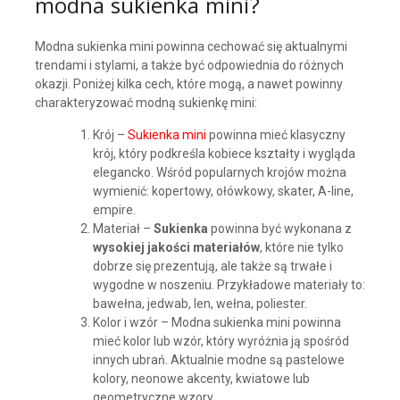
modna sukienka mini?
Modna sukienka mini powinna cechować się aktualnymi
trendami i stylami, a także być odpowiednia do różnych
okazji. Poniżej kilka cech, które mogą, a nawet powinny
charakteryzować modną sukienkę mini:
Krój –
Sukienka mini
powinna mieć klasyczny
krój, który podkreśla kobiece kształty i wygląda
elegancko. Wśród popularnych krojów można
wymienić: kopertowy, ołówkowy, skater, A-line,
empire.
Materiał –
Sukienka
powinna być wykonana z
wysokiej jakości materiałów
, które nie tylko
dobrze się prezentują, ale także są trwałe i
wygodne w noszeniu. Przykładowe materiały to:
bawełna, jedwab, len, wełna, poliester.
Kolor i wzór – Modna sukienka mini powinna
mieć kolor lub wzór, który wyróżnia ją spośród
innych ubrań. Aktualnie modne są pastelowe
kolory, neonowe akcenty, kwiatowe lub
geometryczne wzory.