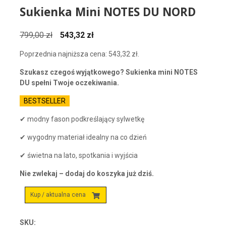
Sukienka Mini NOTES DU NORD
Pierwotna
Aktualna
799,00
zł
543,32
zł
cena
cena
Poprzednia najniższa cena:
543,32
zł
.
wynosiła:
wynosi:
799,00 zł.
543,32 zł.
Szukasz czegoś wyjątkowego? Sukienka mini NOTES
DU spełni Twoje oczekiwania.
BESTSELLER
✔ modny fason podkreślający sylwetkę
✔ wygodny materiał idealny na co dzień
✔ świetna na lato, spotkania i wyjścia
Nie zwlekaj – dodaj do koszyka już dziś.
Kup / aktualna cena
SKU: