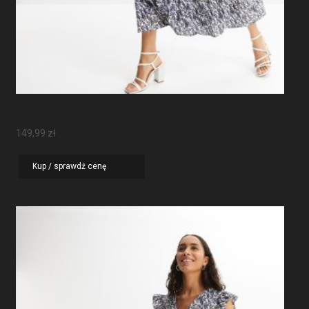
Sukienka Maxi Z Rękawami Motylkowymi
149,99
zł
Kup / sprawdź cenę