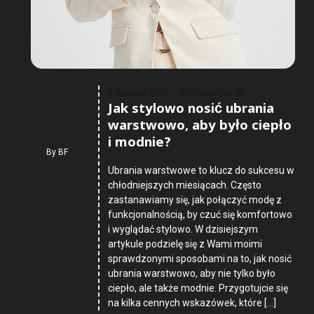
Comments :
0
7 Sierpnia 2026
Jak stylowo nosić ubrania
warstwowo, aby było ciepło
i modnie?
By
BF
Ubrania warstwowe to klucz do sukcesu w
chłodniejszych miesiącach. Często
zastanawiamy się, jak połączyć modę z
funkcjonalnością, by czuć się komfortowo
i wyglądać stylowo. W dzisiejszym
artykule podzielę się z Wami moimi
sprawdzonymi sposobami na to, jak nosić
ubrania warstwowo, aby nie tylko było
ciepło, ale także modnie. Przygotujcie się
na kilka cennych wskazówek, które […]