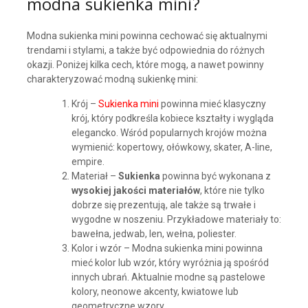
modna sukienka mini?
Modna sukienka mini powinna cechować się aktualnymi
trendami i stylami, a także być odpowiednia do różnych
okazji. Poniżej kilka cech, które mogą, a nawet powinny
charakteryzować modną sukienkę mini:
Krój –
Sukienka mini
powinna mieć klasyczny
krój, który podkreśla kobiece kształty i wygląda
elegancko. Wśród popularnych krojów można
wymienić: kopertowy, ołówkowy, skater, A-line,
empire.
Materiał –
Sukienka
powinna być wykonana z
wysokiej jakości materiałów
, które nie tylko
dobrze się prezentują, ale także są trwałe i
wygodne w noszeniu. Przykładowe materiały to:
bawełna, jedwab, len, wełna, poliester.
Kolor i wzór – Modna sukienka mini powinna
mieć kolor lub wzór, który wyróżnia ją spośród
innych ubrań. Aktualnie modne są pastelowe
kolory, neonowe akcenty, kwiatowe lub
geometryczne wzory.