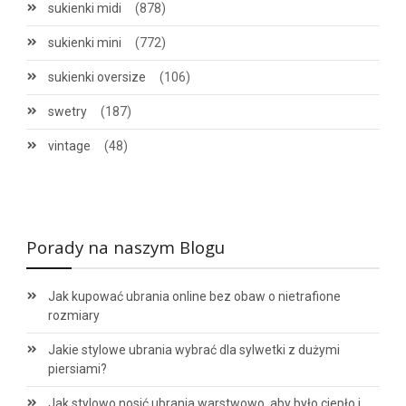
sukienki midi
(878)
sukienki mini
(772)
sukienki oversize
(106)
swetry
(187)
vintage
(48)
Porady na naszym Blogu
Jak kupować ubrania online bez obaw o nietrafione
rozmiary
Jakie stylowe ubrania wybrać dla sylwetki z dużymi
piersiami?
Jak stylowo nosić ubrania warstwowo, aby było ciepło i