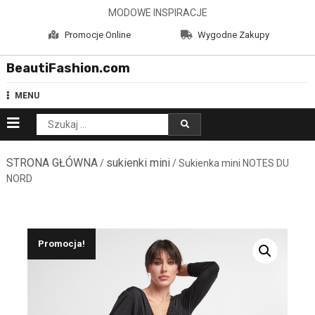
Skip
MODOWE INSPIRACJE
to
Promocje Online
Wygodne Zakupy
content
BeautiFashion.com
MENU
Szukaj:
STRONA GŁÓWNA
sukienki mini
/
/ Sukienka mini NOTES DU
NORD
Promocja!