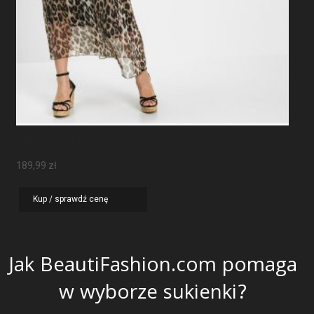
Sukienka Maxi W Panterkę
189,99
zł
Kup / sprawdź cenę
Jak BeautiFashion.com pomaga
w wyborze sukienki?