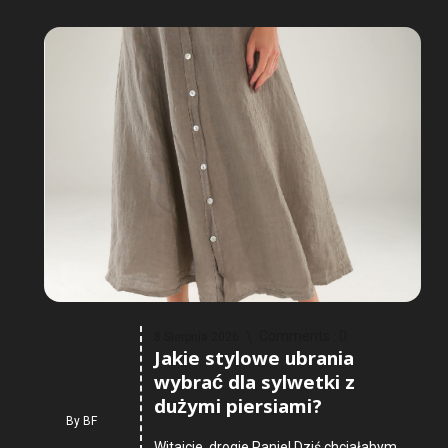
Comments :
0
8 Sierpnia 2026
Jakie stylowe ubrania
wybrać dla sylwetki z
dużymi piersiami?
By
BF
Witajcie, drogie Panie! Dziś chciałabym