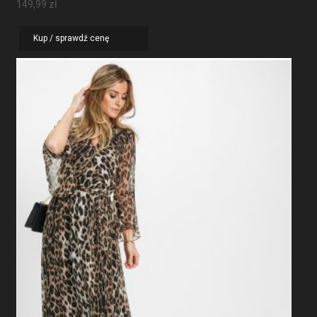
149,99
zł
Kup / sprawdź cenę