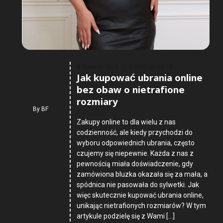
Comments :
0
9 Sierpnia 2026
Jak kupować ubrania online
bez obaw o nietrafione
rozmiary
By
BF
Zakupy online to dla wielu z nas
codzienność, ale kiedy przychodzi do
wyboru odpowiednich ubrania, często
czujemy się niepewnie. Każda z nas z
pewnością miała doświadczenie, gdy
zamówiona bluzka okazała się za mała, a
spódnica nie pasowała do sylwetki. Jak
więc skutecznie kupować ubrania online,
unikając nietrafionych rozmiarów? W tym
artykule podzielę się z Wami […]