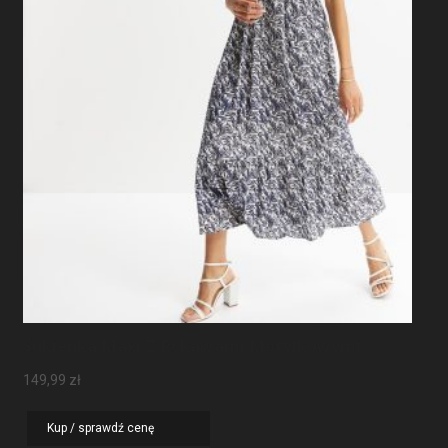
Sukienka Maxi Z Rękawami Motylkowymi
149,99
zł
Kup / sprawdź cenę