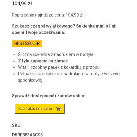
104,99
zł
Poprzednia najniższa cena:
104,99
zł
.
Szukasz czegoś wyjątkowego? Sukienka mini o linii
spełni Twoje oczekiwania.
BESTSELLER
Śliczna sukienka z nadrukiem w motyle
Z tyłu zapięcie na zamek
W talii ozdobny pasek z kokardką z przodu
Pełna uroku sukienka z nadrukiem w motyle w części
spódnicowej
Sprawdź dostępność i zamów online.
Kup / aktualna cena
SKU:
D59F883A6C93