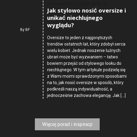
Comments :
0
3 Sierpnia 2026
Jak stylowo nosić oversize i
unikać niechlujnego
wyglądu?
By
BF
Oversize to jeden z najgorętszych
trendów ostatnich lat, który zdobył serca
wielu kobiet. Jednak noszenie luźnych
ubrań może być wyzwaniem – łatwo
bowiem przejść od stylowego looku do
niechlujnego. W tym artykule podzielę się
z Wami moimi sprawdzonymi sposobami
na to, jak nosić oversize w sposób, który
podkreśli naszą indywidualność, a
jednocześnie zachowa elegancję. Jak […]
Więcej porad i inspiracji