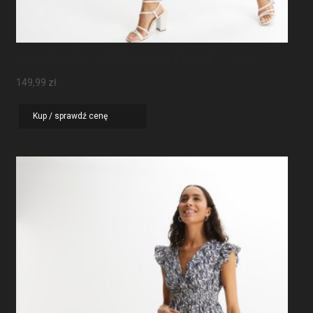
Sukienka Maxi Z Rękawami Motylkowymi
149,99
zł
Kup / sprawdź cenę