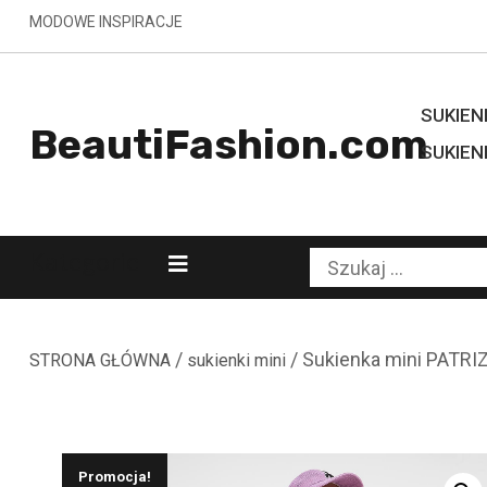
Skip
MODOWE INSPIRACJE
to
content
SUKIENK
BeautiFashion.com
SUKIEN
Kategorie
Szukaj:
/
/ Sukienka mini PATRI
STRONA GŁÓWNA
sukienki mini
Promocja!