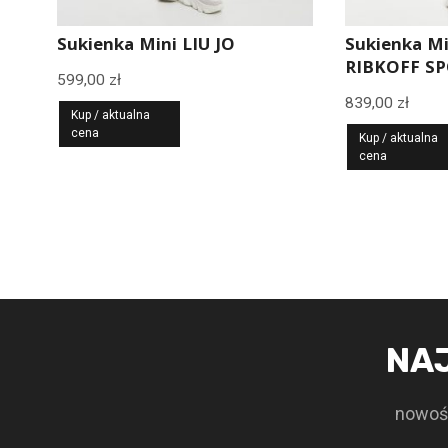
Sukienka Mini LIU JO
Sukienka M
RIBKOFF S
599,00
zł
839,00
zł
Kup / aktualna
cena
Kup / aktualna
cena
NA
nowośc