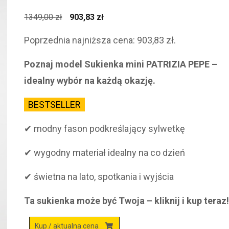
Pierwotna
Aktualna
1349,00
zł
903,83
zł
cena
cena
Poprzednia najniższa cena:
903,83
zł
.
wynosiła:
wynosi:
1349,00 zł.
903,83 zł.
Poznaj model Sukienka mini PATRIZIA PEPE –
idealny wybór na każdą okazję.
BESTSELLER
✔ modny fason podkreślający sylwetkę
✔ wygodny materiał idealny na co dzień
✔ świetna na lato, spotkania i wyjścia
Ta sukienka może być Twoja – kliknij i kup teraz
Kup / aktualna cena