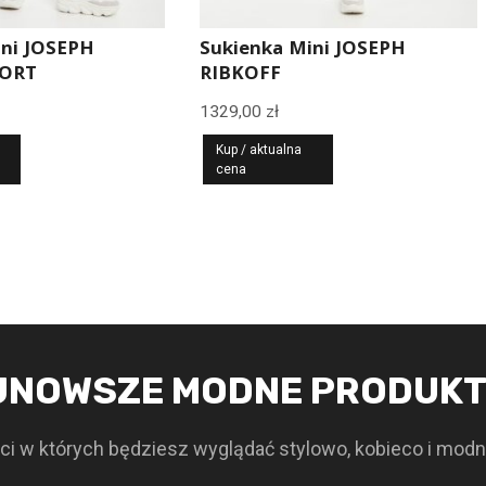
ini JOSEPH
Sukienka Mini JOSEPH
PORT
RIBKOFF
1329,00
zł
Kup / aktualna
cena
JNOWSZE MODNE PRODUK
i w których będziesz wyglądać stylowo, kobieco i modn