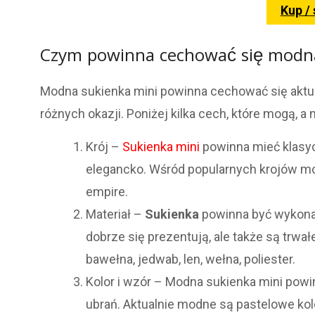
Kup /
Czym powinna cechować się modna
Modna sukienka mini powinna cechować się aktual
różnych okazji. Poniżej kilka cech, które mogą,
Krój –
Sukienka mini
powinna mieć klasycz
elegancko. Wśród popularnych krojów moż
empire.
Materiał –
Sukienka
powinna być wykon
dobrze się prezentują, ale także są trwa
bawełna, jedwab, len, wełna, poliester.
Kolor i wzór – Modna sukienka mini powin
ubrań. Aktualnie modne są pastelowe ko