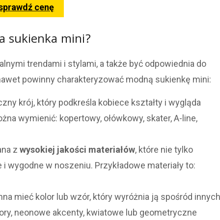
 sprawdź cenę
 sukienka mini?
nymi trendami i stylami, a także być odpowiednia do
 a nawet powinny charakteryzować modną sukienkę mini:
ny krój, który podkreśla kobiece kształty i wygląda
na wymienić: kopertowy, ołówkowy, skater, A-line,
ana z
wysokiej jakości materiałów
, które nie tylko
łe i wygodne w noszeniu. Przykładowe materiały to:
na mieć kolor lub wzór, który wyróżnia ją spośród innyc
lory, neonowe akcenty, kwiatowe lub geometryczne