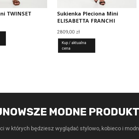
ini TWINSET
Sukienka Pleciona Mini
ELISABETTA FRANCHI
2809,00
zł
Kup / aktualna
cena
JNOWSZE MODNE PRODUK
i w których będziesz wyglądać stylowo, kobieco i modn