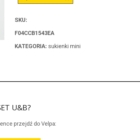
SKU:
F04CCB1543EA
KATEGORIA:
sukienki mini
NSET U&B?
ience przejdź do Velpa: