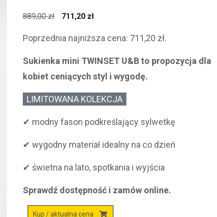
Pierwotna
Aktualna
889,00
zł
711,20
zł
cena
cena
Poprzednia najniższa cena:
711,20
zł
.
wynosiła:
wynosi:
889,00 zł.
711,20 zł.
Sukienka mini TWINSET U&B to propozycja dla
kobiet ceniących styl i wygodę.
LIMITOWANA KOLEKCJA
✔ modny fason podkreślający sylwetkę
✔ wygodny materiał idealny na co dzień
✔ świetna na lato, spotkania i wyjścia
Sprawdź dostępność i zamów online.
Kup / aktualna cena