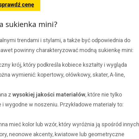
 sprawdź cenę
 sukienka mini?
nymi trendami i stylami, a także być odpowiednia do
 a nawet powinny charakteryzować modną sukienkę mini:
ny krój, który podkreśla kobiece kształty i wygląda
na wymienić: kopertowy, ołówkowy, skater, A-line,
ana z
wysokiej jakości materiałów
, które nie tylko
łe i wygodne w noszeniu. Przykładowe materiały to:
na mieć kolor lub wzór, który wyróżnia ją spośród innyc
lory, neonowe akcenty, kwiatowe lub geometryczne