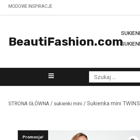
Skip
MODOWE INSPIRACJE
to
content
SUKIENK
BeautiFashion.com
SUKIEN
Kategorie
Szukaj:
/
/ Sukienka mini TWIN
STRONA GŁÓWNA
sukienki mini
Promocja!