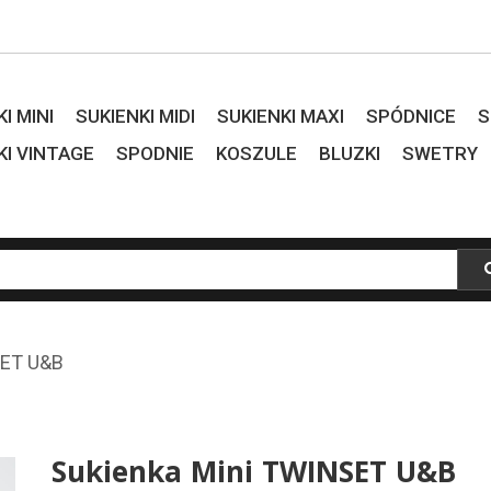
I MINI
SUKIENKI MIDI
SUKIENKI MAXI
SPÓDNICE
S
KI VINTAGE
SPODNIE
KOSZULE
BLUZKI
SWETRY
SET U&B
Sukienka Mini TWINSET U&B