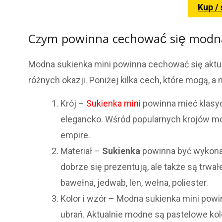
Kup /
Czym powinna cechować się modna
Modna sukienka mini powinna cechować się aktual
różnych okazji. Poniżej kilka cech, które mogą,
Krój –
Sukienka mini
powinna mieć klasycz
elegancko. Wśród popularnych krojów moż
empire.
Materiał –
Sukienka
powinna być wykon
dobrze się prezentują, ale także są trwa
bawełna, jedwab, len, wełna, poliester.
Kolor i wzór – Modna sukienka mini powin
ubrań. Aktualnie modne są pastelowe ko