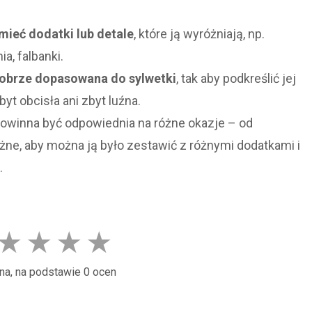
ieć dodatki lub detale
, które ją wyróżniają, np.
a, falbanki.
obrze dopasowana do sylwetki
, tak aby podkreślić jej
byt obcisła ani zbyt luźna.
owinna być odpowiednia na różne okazje – od
ne, aby można ją było zestawić z różnymi dodatkami i
.
★
★
★
★
na, na podstawie 0 ocen