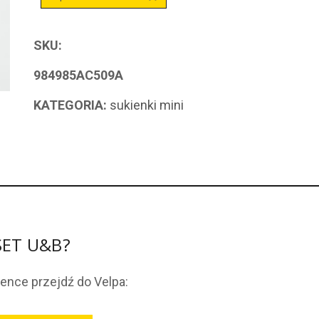
SKU:
984985AC509A
KATEGORIA:
sukienki mini
NSET U&B?
ience przejdź do Velpa: