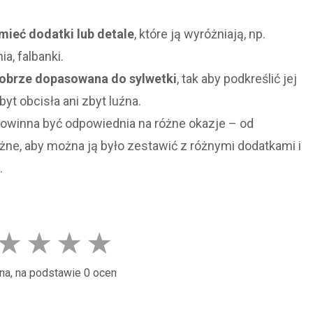
ieć dodatki lub detale
, które ją wyróżniają, np.
a, falbanki.
obrze dopasowana do sylwetki
, tak aby podkreślić jej
byt obcisła ani zbyt luźna.
owinna być odpowiednia na różne okazje – od
ne, aby można ją było zestawić z różnymi dodatkami i
.
★
★
★
★
na, na podstawie 0 ocen