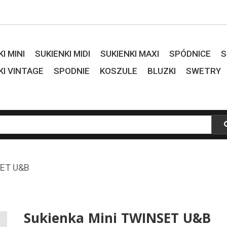
I MINI
SUKIENKI MIDI
SUKIENKI MAXI
SPÓDNICE
S
KI VINTAGE
SPODNIE
KOSZULE
BLUZKI
SWETRY
SET U&B
Sukienka Mini TWINSET U&B