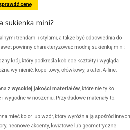
 sprawdź cenę
 sukienka mini?
nymi trendami i stylami, a także być odpowiednia do
 a nawet powinny charakteryzować modną sukienkę mini:
ny krój, który podkreśla kobiece kształty i wygląda
na wymienić: kopertowy, ołówkowy, skater, A-line,
ana z
wysokiej jakości materiałów
, które nie tylko
łe i wygodne w noszeniu. Przykładowe materiały to:
na mieć kolor lub wzór, który wyróżnia ją spośród innyc
lory, neonowe akcenty, kwiatowe lub geometryczne