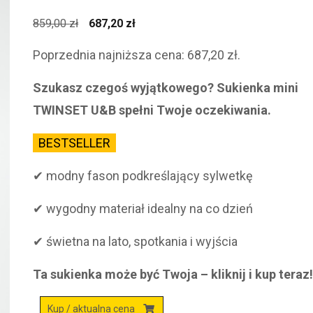
Pierwotna
Aktualna
859,00
zł
687,20
zł
cena
cena
Poprzednia najniższa cena:
687,20
zł
.
wynosiła:
wynosi:
859,00 zł.
687,20 zł.
Szukasz czegoś wyjątkowego? Sukienka mini
TWINSET U&B spełni Twoje oczekiwania.
BESTSELLER
✔ modny fason podkreślający sylwetkę
✔ wygodny materiał idealny na co dzień
✔ świetna na lato, spotkania i wyjścia
Ta sukienka może być Twoja – kliknij i kup teraz
Kup / aktualna cena