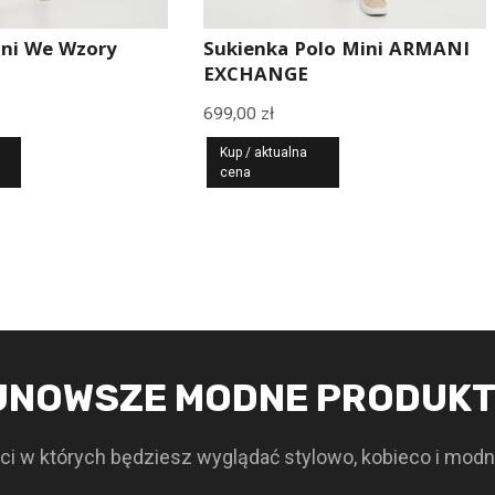
ini We Wzory
Sukienka Polo Mini ARMANI
EXCHANGE
699,00
zł
Kup / aktualna
cena
JNOWSZE MODNE PRODUK
i w których będziesz wyglądać stylowo, kobieco i modn