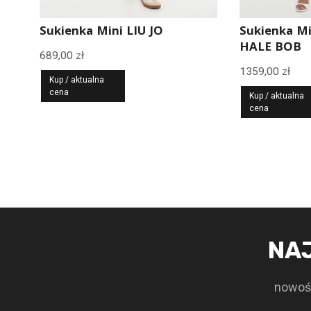
Sukienka Mini LIU JO
Sukienka M
HALE BOB
689,00
zł
1359,00
zł
Kup / aktualna
cena
Kup / aktualna
cena
NA
nowośc