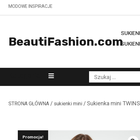
Skip
MODOWE INSPIRACJE
to
content
SUKIENK
BeautiFashion.com
SUKIEN
Kategorie
Szukaj:
/
/ Sukienka mini TWIN
STRONA GŁÓWNA
sukienki mini
Promocja!