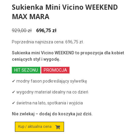
Sukienka Mini Vicino WEEKEND
MAX MARA
Pierwotna
Aktualna
929,00
zł
696,75
zł
cena
cena
Poprzednia najniższa cena:
696,75
zł
.
wynosiła:
wynosi:
929,00 zł.
696,75 zł.
Sukienka mini Vicino WEEKEND to propozycja dla kobiet
ceniących styl i wygodę.
HIT SEZONU
PROMOCJA
✔ modny fason podkreślający sylwetkę
✔ wygodny materiał idealny na co dzień
✔ świetna na lato, spotkania i wyjścia
Nie zwlekaj – dodaj do koszyka już dziś.
Kup / aktualna cena