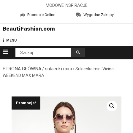
Skip
MODOWE INSPIRACJE
to
Promocje Online
Wygodne Zakupy
content
BeautiFashion.com
MENU
Szukaj:
STRONA GŁÓWNA
sukienki mini
/
/ Sukienka mini Vicino
WEEKEND MAX MARA
Promocja!