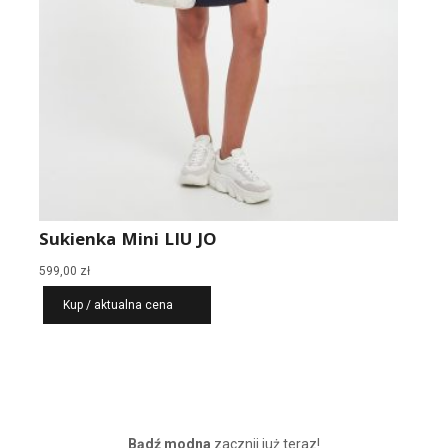
Sukienka Mini LIU JO
599,00
zł
Kup / aktualna cena
Bądź modna
zacznij już teraz!