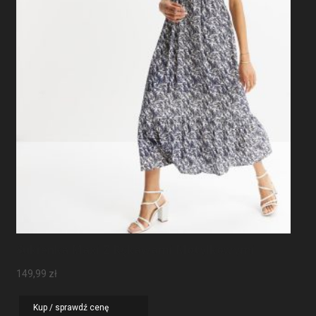
Sukienka Maxi Z Rękawami Motylkowymi
149,99
zł
Kup / sprawdź cenę