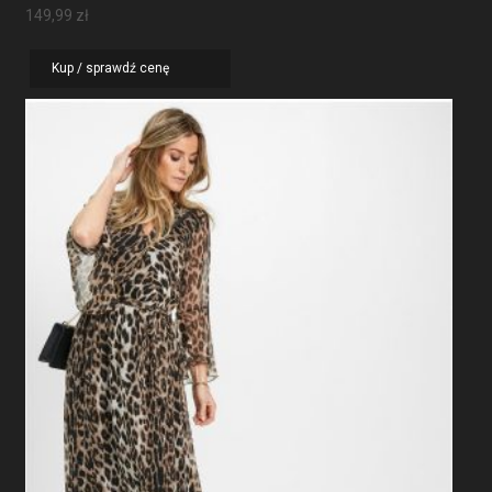
149,99
zł
Kup / sprawdź cenę