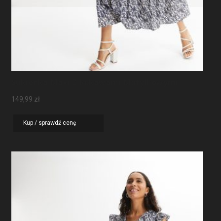
Sukienka Maxi Z Rękawami Motylkowymi
149,99
zł
Kup / sprawdź cenę