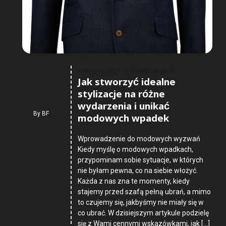
Comments :
0
6 Sierpnia 2026
Jak stworzyć idealne
stylizacje na różne
wydarzenia i unikać
By
BF
modowych wpadek
Wprowadzenie do modowych wyzwań
Kiedy myślę o modowych wpadkach,
przypominam sobie sytuacje, w których
nie byłam pewna, co na siebie włożyć.
Każda z nas zna te momenty, kiedy
stajemy przed szafą pełną ubrań, a mimo
to czujemy się, jakbyśmy nie miały się w
co ubrać. W dzisiejszym artykule podzielę
się z Wami cennymi wskazówkami, jak […]