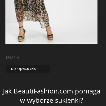
Sukienka Maxi W Panterkę
189,99
zł
Kup / sprawdź cenę
Jak BeautiFashion.com pomaga
w wyborze sukienki?