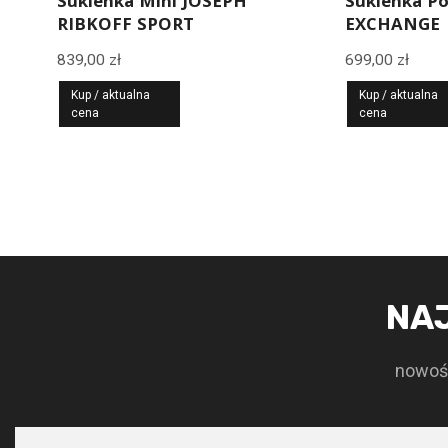
Sukienka Mini JOSEPH
Sukienka P
RIBKOFF SPORT
EXCHANGE
839,00
zł
699,00
zł
Kup / aktualna
Kup / aktualna
cena
cena
NA
nowośc