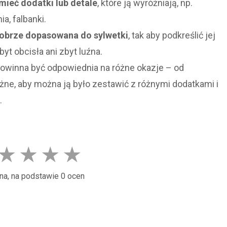
ieć dodatki lub detale
, które ją wyróżniają, np.
a, falbanki.
obrze dopasowana do sylwetki
, tak aby podkreślić jej
byt obcisła ani zbyt luźna.
owinna być odpowiednia na różne okazje – od
ne, aby można ją było zestawić z różnymi dodatkami i
.
★
★
★
★
na, na podstawie 0 ocen