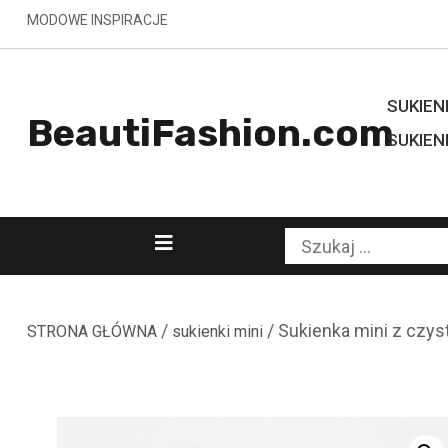
Skip
MODOWE INSPIRACJE
to
content
SUKIENK
BeautiFashion.com
SUKIEN
Kategorie
Szukaj:
/
/ Sukienka mini z czys
STRONA GŁÓWNA
sukienki mini