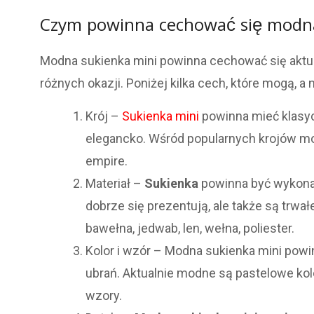
Czym powinna cechować się modna
Modna sukienka mini powinna cechować się aktual
różnych okazji. Poniżej kilka cech, które mogą,
Krój –
Sukienka mini
powinna mieć klasycz
elegancko. Wśród popularnych krojów moż
empire.
Materiał –
Sukienka
powinna być wykon
dobrze się prezentują, ale także są trwa
bawełna, jedwab, len, wełna, poliester.
Kolor i wzór – Modna sukienka mini powin
ubrań. Aktualnie modne są pastelowe ko
wzory.