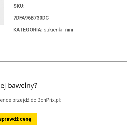
SKU:
7DFA96B730DC
KATEGORIA:
sukienki mini
tej bawełny?
ence przejdź do BonPrix.pl:
 sprawdź cenę