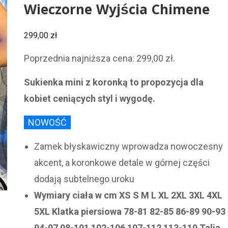
Wieczorne Wyjścia Chimene
299,00
zł
Poprzednia najniższa cena:
299,00
zł
.
Sukienka mini z koronką to propozycja dla
kobiet ceniących styl i wygodę.
NOWOŚĆ
Zamek błyskawiczny wprowadza nowoczesny
akcent, a koronkowe detale w górnej części
dodają subtelnego uroku
Wymiary ciała w cm XS S M L XL 2XL 3XL 4XL
5XL Klatka piersiowa 78-81 82-85 86-89 90-93
94-97 98-101 102-106 107-112 113-119 Talia