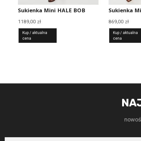
Sukienka Mini HALE BOB
Sukienka M
1189,00
zł
869,00
zł
Kup / aktualna
Kup / aktualna
cena
cena
NA
nowośc