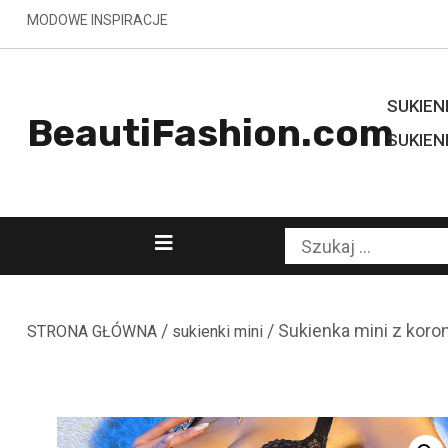
Skip
MODOWE INSPIRACJE
to
content
SUKIENK
BeautiFashion.com
SUKIEN
Kategorie
Szukaj:
/
/ Sukienka mini z kor
STRONA GŁÓWNA
sukienki mini