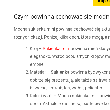
Kup /
Czym powinna cechować się modna
Modna sukienka mini powinna cechować się aktual
różnych okazji. Poniżej kilka cech, które mogą,
Krój –
Sukienka mini
powinna mieć klasycz
elegancko. Wśród popularnych krojów moż
empire.
Materiał –
Sukienka
powinna być wykon
dobrze się prezentują, ale także są trwa
bawełna, jedwab, len, wełna, poliester.
Kolor i wzór – Modna sukienka mini powin
ubrań. Aktualnie modne są pastelowe ko