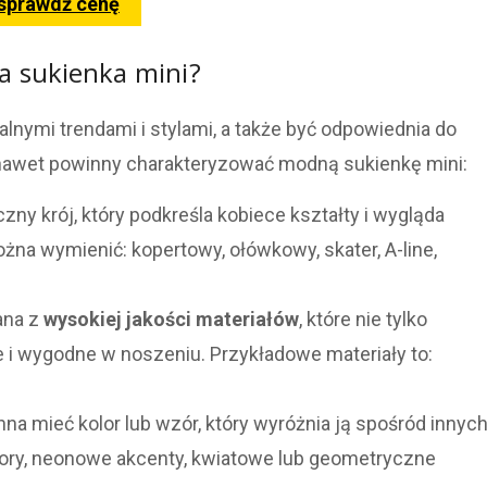
 sprawdź cenę
 sukienka mini?
nymi trendami i stylami, a także być odpowiednia do
 a nawet powinny charakteryzować modną sukienkę mini:
ny krój, który podkreśla kobiece kształty i wygląda
na wymienić: kopertowy, ołówkowy, skater, A-line,
ana z
wysokiej jakości materiałów
, które nie tylko
łe i wygodne w noszeniu. Przykładowe materiały to:
na mieć kolor lub wzór, który wyróżnia ją spośród innyc
lory, neonowe akcenty, kwiatowe lub geometryczne