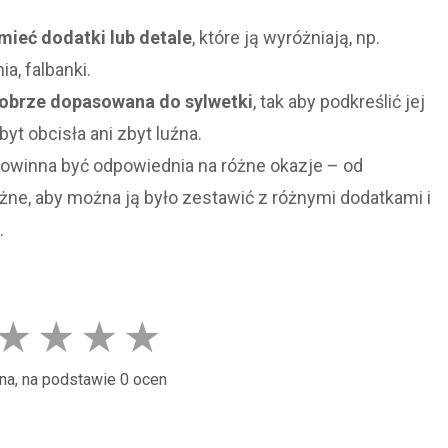
ieć dodatki lub detale
, które ją wyróżniają, np.
a, falbanki.
obrze dopasowana do sylwetki
, tak aby podkreślić jej
byt obcisła ani zbyt luźna.
owinna być odpowiednia na różne okazje – od
ne, aby można ją było zestawić z różnymi dodatkami i
.
★
★
★
★
na, na podstawie 0 ocen