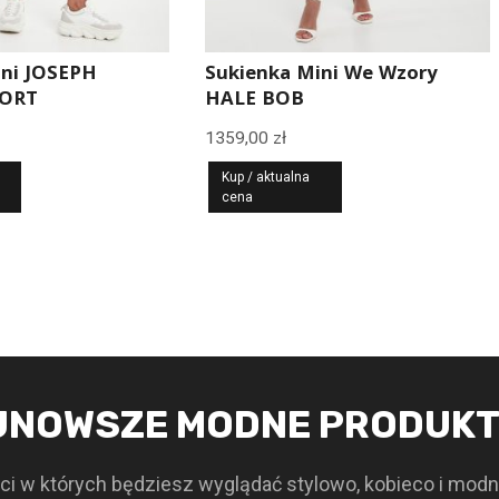
ini JOSEPH
Sukienka Mini We Wzory
PORT
HALE BOB
1359,00
zł
Kup / aktualna
cena
JNOWSZE MODNE PRODUK
i w których będziesz wyglądać stylowo, kobieco i modn