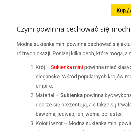
Kup /
Czym powinna cechować się modna
Modna sukienka mini powinna cechować się aktual
różnych okazji. Poniżej kilka cech, które mogą,
Krój –
Sukienka mini
powinna mieć klasycz
elegancko. Wśród popularnych krojów moż
empire.
Materiał –
Sukienka
powinna być wykon
dobrze się prezentują, ale także są trwa
bawełna, jedwab, len, wełna, poliester.
Kolor i wzór – Modna sukienka mini powin