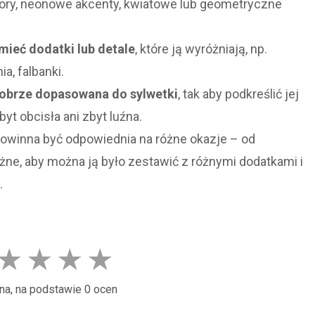
lory, neonowe akcenty, kwiatowe lub geometryczne
ieć dodatki lub detale
, które ją wyróżniają, np.
a, falbanki.
obrze dopasowana do sylwetki
, tak aby podkreślić jej
byt obcisła ani zbyt luźna.
owinna być odpowiednia na różne okazje – od
ne, aby można ją było zestawić z różnymi dodatkami i
.
★
★
★
★
na, na podstawie 0 ocen