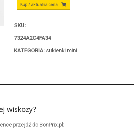
Kup / aktualna cena
SKU:
7324A2C4FA34
KATEGORIA:
sukienki mini
ej wiskozy?
ence przejdź do BonPrix.pl: