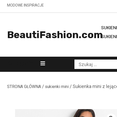
Skip
MODOWE INSPIRACJE
to
content
SUKIENK
BeautiFashion.com
SUKIEN
Kategorie
Szukaj:
/
/ Sukienka mini z leją
STRONA GŁÓWNA
sukienki mini