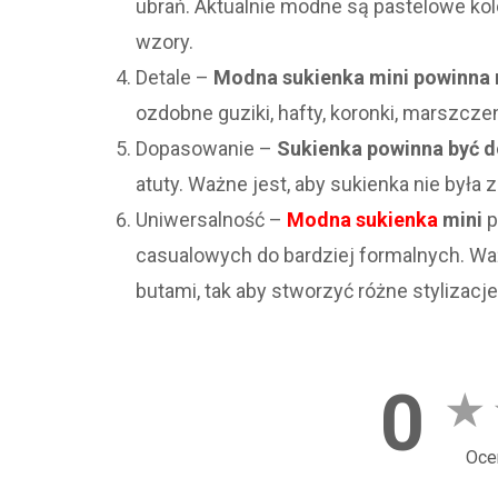
ubrań. Aktualnie modne są pastelowe ko
wzory.
Detale –
Modna sukienka mini powinna m
ozdobne guziki, hafty, koronki, marszczeni
Dopasowanie –
Sukienka powinna być d
atuty. Ważne jest, aby sukienka nie była z
Uniwersalność –
Modna sukienka
mini
p
casualowych do bardziej formalnych. Waż
butami, tak aby stworzyć różne stylizacje
0
★
Oce