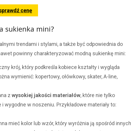
 sprawdź cenę
 sukienka mini?
nymi trendami i stylami, a także być odpowiednia do
 a nawet powinny charakteryzować modną sukienkę mini:
ny krój, który podkreśla kobiece kształty i wygląda
na wymienić: kopertowy, ołówkowy, skater, A-line,
ana z
wysokiej jakości materiałów
, które nie tylko
łe i wygodne w noszeniu. Przykładowe materiały to:
na mieć kolor lub wzór, który wyróżnia ją spośród innyc