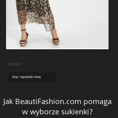
Sukienka Maxi W Panterkę
189,99
zł
Kup / sprawdź cenę
Jak BeautiFashion.com pomaga
w wyborze sukienki?