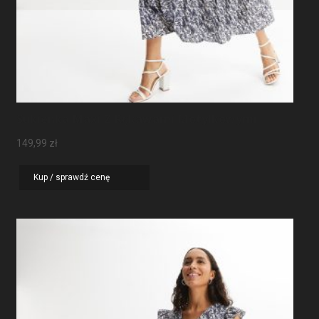
Sukienka Maxi Z Rękawami Motylkowymi
149,99
zł
Kup / sprawdź cenę