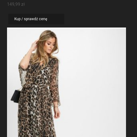
149,99
zł
Kup / sprawdź cenę