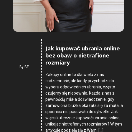
Comments :
0
9 Sierpnia 2026
Jak kupować ubrania online
bez obaw o nietrafione
rozmiary
By
BF
Zakupy online to dla wielu z nas
codzienność, ale kiedy przychodzi do
wyboru odpowiednich ubrania, często
czujemy się niepewnie. Każda z nas z
pewnością miała doświadczenie, gdy
zamówiona bluzka okazała się za mała, a
spódnica nie pasowała do sylwetki. Jak
więc skutecznie kupować ubrania online,
unikając nietrafionych rozmiarów? W tym
artykule podzielę się z Wami […]