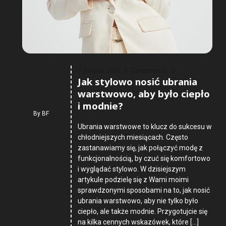
Comments :
0
7 Sierpnia 2026
Jak stylowo nosić ubrania
warstwowo, aby było ciepło
i modnie?
By
BF
Ubrania warstwowe to klucz do sukcesu w
chłodniejszych miesiącach. Często
zastanawiamy się, jak połączyć modę z
funkcjonalnością, by czuć się komfortowo
i wyglądać stylowo. W dzisiejszym
artykule podzielę się z Wami moimi
sprawdzonymi sposobami na to, jak nosić
ubrania warstwowo, aby nie tylko było
ciepło, ale także modnie. Przygotujcie się
na kilka cennych wskazówek, które […]