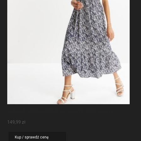
Sukienka Maxi Z Rękawami Motylkowymi
149,99
zł
Kup / sprawdź cenę