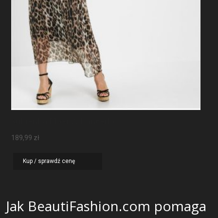
Sukienka Maxi W Panterkę
189,99
zł
Kup / sprawdź cenę
Jak BeautiFashion.com pomaga