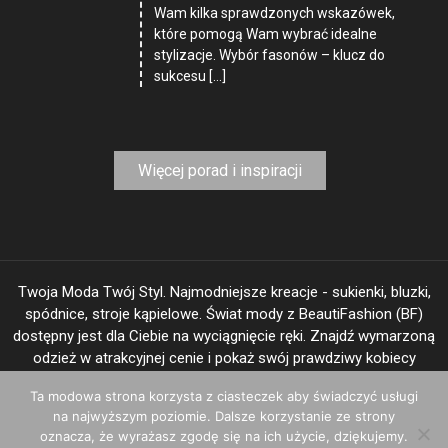
Wam kilka sprawdzonych wskazówek,
które pomogą Wam wybrać idealne
stylizacje. Wybór fasonów – klucz do
sukcesu […]
Więcej porad i inspiracji
Twoja Moda Twój Styl. Najmodniejsze kreacje - sukienki, bluzki,
spódnice, stroje kąpielowe. Świat mody z BeautiFashion (BF)
dostępny jest dla Ciebie na wyciągnięcie ręki. Znajdź wymarzoną
odzież w atrakcyjnej cenie i pokaż swój prawdziwy kobiecy
"image".
Ta modowa strona korzysta z ciasteczek aby świadczyć usługi
na najwyższym poziomie. Dalsze korzystanie ze strony
oznacza, że wyrażasz zgodę się na ich użycie, dziękujemy.