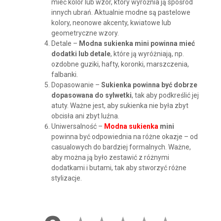
mieć kolor lub wzór, który wyróżnia ją spośród
innych ubrań. Aktualnie modne są pastelowe
kolory, neonowe akcenty, kwiatowe lub
geometryczne wzory.
Detale –
Modna sukienka mini powinna mieć
dodatki lub detale
, które ją wyróżniają, np.
ozdobne guziki, hafty, koronki, marszczenia,
falbanki.
Dopasowanie –
Sukienka powinna być dobrze
dopasowana do sylwetki
, tak aby podkreślić jej
atuty. Ważne jest, aby sukienka nie była zbyt
obcisła ani zbyt luźna.
Uniwersalność –
Modna sukienka
mini
powinna być odpowiednia na różne okazje – od
casualowych do bardziej formalnych. Ważne,
aby można ją było zestawić z różnymi
dodatkami i butami, tak aby stworzyć różne
stylizacje.