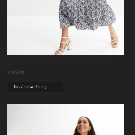
Sukienka Maxi Z Rękawami Motylkowymi
149,99
zł
Kup / sprawdź cenę